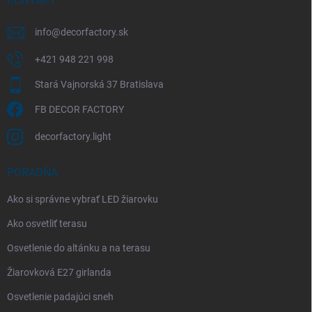
i
KONTAKT
e
info
@
decorfactory.sk
+421 948 221 998
Stará Vajnorská 37 Bratislava
FB DECOR FACTORY
decorfactory.light
PORADŇA
Ako si správne vybrať LED žiarovku
Ako osvetliť terasu
Osvetlenie do altánku a na terasu
Žiarovková E27 girlanda
Osvetlenie padajúci sneh