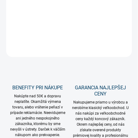
Ideálne do otvorených verejných priestranstiev ako samostatne
stojaca svetelná dekorácia. Použiť ju môžete napríklad pred
vstupom do objektu. Použiť toto
vianočné osvetlenie
je možné v
exteriéri
a tak isto aj v
interiéri
.
DETAILNÉ INFORMÁCIE
OPÝTAŤ SA
STRÁŽIŤ
BENEFITY PRI NÁKUPE
GARANCIA NAJLEPŠEJ
CENY
Nakúpte nad 50€ a dopravu
neplatíte. Okamžitá výmena
Nakupujeme priamo u výrobcu a
tovaru, alebo vrátenie peňazí v
nerobíme klasický veľkoobchod. U
prípade reklamácie. Neevidujeme
nás nakúpi za veľkoobchodné
ani jedného nespokojného
ceny každý koncový zákazník.
zákazníka, ktorému by sme
Okrem najlepšej ceny, od nás
nevyšli v ústrety. Darček k väčším
získate overené produkty
nákupom ako prekvapenie.
prémiovej kvality a profesionálnu