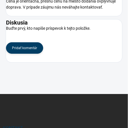
Cena je orientačná, presnú cenu na miesto dodania ovplyvňuje
doprava. V prípade záujmu nás neváhajte kontaktovať.
Diskusia
Buďte prvý, kto napíše príspevok k tejto položke.
Pridať komentár
Z
á
p
ä
t