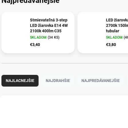
Najpredávanejšie
Stmievateľná 3-step
LED žiarovk
LED žiarovka E14 4W
2700k 150l
2100k 400lm C35
tubular
SKLADOM
(34 KS)
SKLADOM
(4
€3,40
€3,80
R
a
NAJLACNEJŠIE
NAJDRAHŠIE
NAJPREDÁVANEJŠIE
d
e
n
V
i
ý
e
p
p
i
r
s