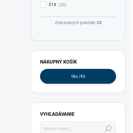
E14
23
Zobrazených položiek:
23
NÁKUPNÝ KOŠÍK
0
ks /
€0
VYHĽADÁVANIE
Hľadať