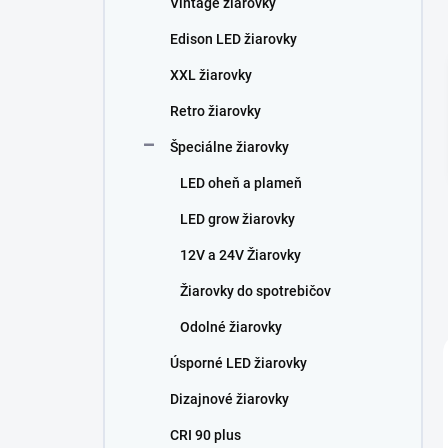
Vintage žiarovky
e
l
Edison LED žiarovky
XXL žiarovky
Retro žiarovky
Špeciálne žiarovky
LED oheň a plameň
LED grow žiarovky
12V a 24V Žiarovky
Žiarovky do spotrebičov
Odolné žiarovky
Úsporné LED žiarovky
Dizajnové žiarovky
CRI 90 plus