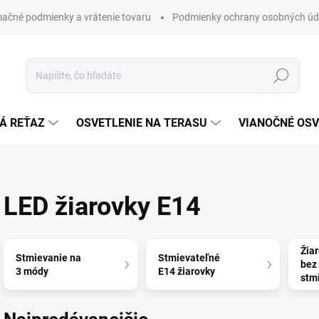
ačné podmienky a vrátenie tovaru
Podmienky ochrany osobných úd
Hľadať
Á REŤAZ
OSVETLENIE NA TERASU
VIANOČNÉ OSV
LED žiarovky E14
Žia
Stmievanie na
Stmievateľné
bez
3 módy
E14 žiarovky
stm