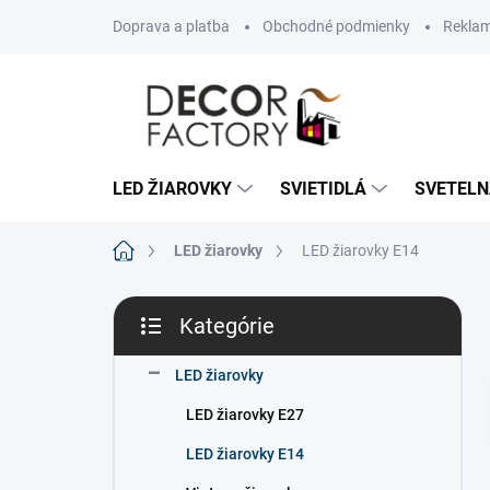
Prejsť
Doprava a platba
Obchodné podmienky
Reklam
na
obsah
LED ŽIAROVKY
SVIETIDLÁ
SVETELN
Domov
LED žiarovky
LED žiarovky E14
B
Kategórie
o
Preskočiť
č
kategórie
n
LED žiarovky
ý
LED žiarovky E27
p
a
LED žiarovky E14
n