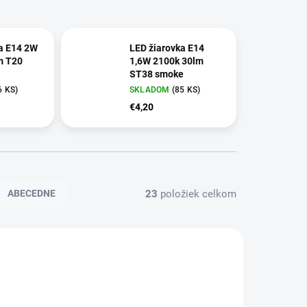
a E14 2W
LED žiarovka E14
m T20
1,6W 2100k 30lm
ST38 smoke
6 KS)
SKLADOM
(85 KS)
€4,20
23
položiek celkom
ABECEDNE