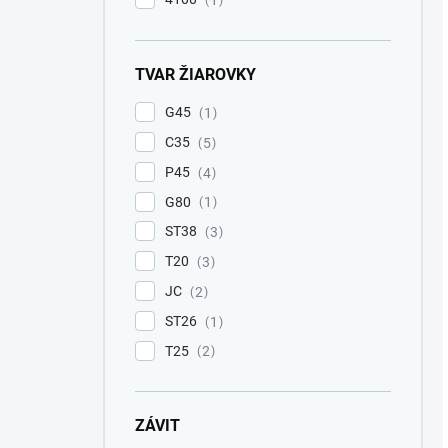
1
TVAR ŽIAROVKY
G45
1
C35
5
P45
4
G80
1
ST38
3
T20
3
JC
2
ST26
1
T25
2
ZÁVIT