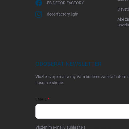
FB DECOR FACTORY
Osvetl
decorfactory.light
Aké ži
osvetl
ODOBERAŤ NEWSLETTER
Vložte svoj e-mail a my Vám budeme zasielať inform
našom e-shope.
EMAIL
Vložením e-mailu súhlasíte s
podmienkami ochrany 