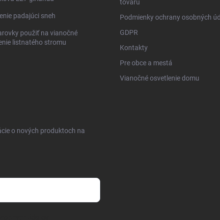
tovaru
enie padajúci sneh
Podmienky ochrany osobných úd
GDPR
arovky použiť na vianočné
enie listnatého stromu
Kontakty
Pre obce a mestá
Vianočné osvetlenie domu
ácie o nových produktoch na
osobných údajov