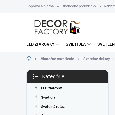
Prejsť
Doprava a platba
Obchodné podmienky
Reklam
na
obsah
LED ŽIAROVKY
SVIETIDLÁ
SVETELN
Domov
Vianočné osvetlenie
Svetelné dekory
B
Kategórie
o
Preskočiť
č
kategórie
n
LED žiarovky
ý
Svietidlá
p
a
Svetelná reťaz
n