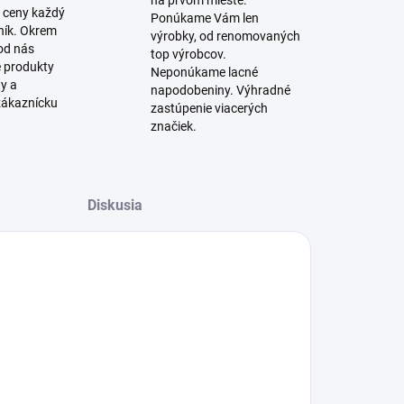
na prvom mieste.
 ceny každý
Ponúkame Vám len
ník. Okrem
výrobky, od renomovaných
 od nás
top výrobcov.
é produkty
Neponúkame lacné
ty a
napodobeniny. Výhradné
zákaznícku
zastúpenie viacerých
značiek.
Diskusia