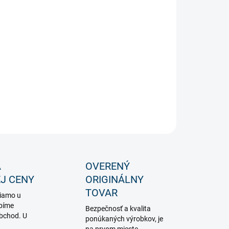
lne do otvorených verejných priestranstiev ako samostatne
aca svetelná dekorácia. Použiť ju možete napríklad pred
pom do objektu. Použitie tohoto vianočného osvetlenia je
é vo vnútri i vonkajšku.
ILNÉ INFORMÁCIE
OPÝTAŤ SA
STRÁŽIŤ
A
OVERENÝ
J CENY
ORIGINÁLNY
TOVAR
iamo u
bíme
Bezpečnosť a kvalita
obchod. U
ponúkaných výrobkov, je