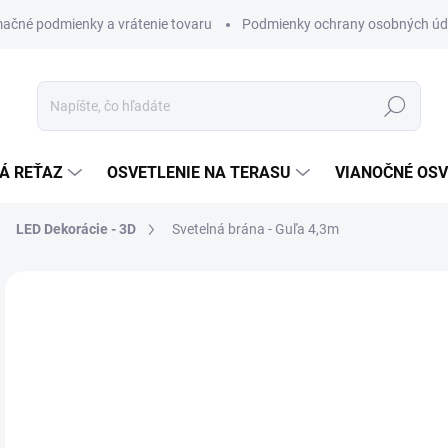
ačné podmienky a vrátenie tovaru
Podmienky ochrany osobných úd
Hľadať
Á REŤAZ
OSVETLENIE NA TERASU
VIANOČNÉ OSV
LED Dekorácie - 3D
Svetelná brána - Guľa 4,3m
€
€7 
Jedn
€9 3
cena
MO
Veľk