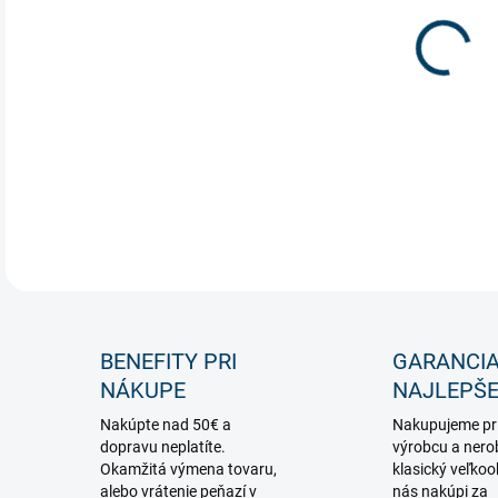
Ideá
stoj
vstu
možn
DETA
BENEFITY PRI
GARANCI
NÁKUPE
NAJLEPŠE
Nakúpte nad 50€ a
Nakupujeme pr
dopravu neplatíte.
výrobcu a nero
Okamžitá výmena tovaru,
klasický veľko
alebo vrátenie peňazí v
nás nakúpi za