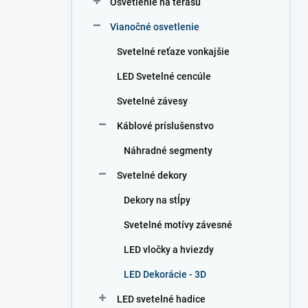
Osvetlenie na terasu
e
l
Vianočné osvetlenie
Svetelné reťaze vonkajšie
LED Svetelné cencúle
Svetelné závesy
Káblové príslušenstvo
Náhradné segmenty
Svetelné dekory
Dekory na stĺpy
Svetelné motívy závesné
LED vločky a hviezdy
LED Dekorácie - 3D
LED svetelné hadice