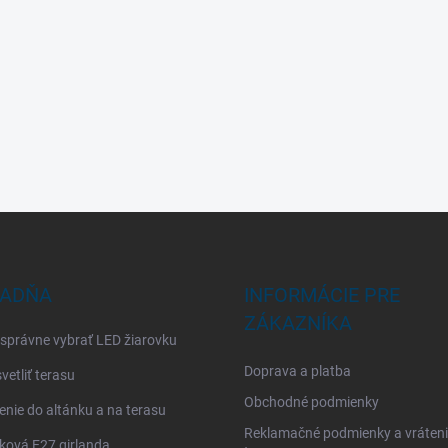
ADŇA
INFORMÁCIE PRE
ZÁKAZNÍKA
 správne vybrať LED žiarovku
Doprava a platba
vetliť terasu
Obchodné podmienky
enie do altánku a na terasu
Reklamačné podmienky a vráten
ková E27 girlanda