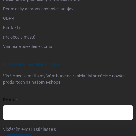
Podmienky ochrany osobných údajov
GDPR
Kontakty
Pre obce a mestá
Vianočné osvetlenie domu
ODOBERAŤ NEWSLETTER
Vložte svoj e-mail a my Vám budeme zasielať informácie o nových
produktoch na našom e-shope.
EMAIL
Vložením e-mailu súhlasíte s
podmienkami ochrany osobných údajov