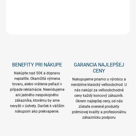
dodávky.
DETAILNÉ INFORMÁCIE
OPÝTAŤ SA
STRÁŽIŤ
BENEFITY PRI NÁKUPE
GARANCIA NAJLEPŠEJ
CENY
Nakúpte nad 50€ a dopravu
neplatíte. Okamžitá výmena
Nakupujeme priamo u výrobcu a
tovaru, alebo vrátenie peňazí v
nerobíme klasický veľkoobchod. U
prípade reklamácie. Neevidujeme
nás nakúpi za veľkoobchodné
ani jedného nespokojného
ceny každý koncový zákazník.
zákazníka, ktorému by sme
Okrem najlepšej ceny, od nás
nevyšli v ústrety. Darček k väčším
získate overené produkty
nákupom ako prekvapenie.
prémiovej kvality a profesionálnu
zákaznícku podporu