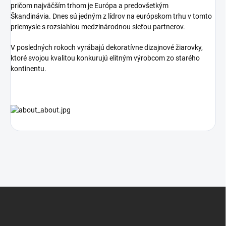
pričom najväčším trhom je Európa a predovšetkým
Škandinávia.
Dnes sú jedným z lídrov na európskom trhu v tomto
priemysle s rozsiahlou medzinárodnou sieťou partnerov.
V posledných rokoch vyrábajú dekoratívne dizajnové žiarovky,
ktoré svojou kvalitou konkurujú elitným výrobcom zo starého
kontinentu.
Z
á
p
ä