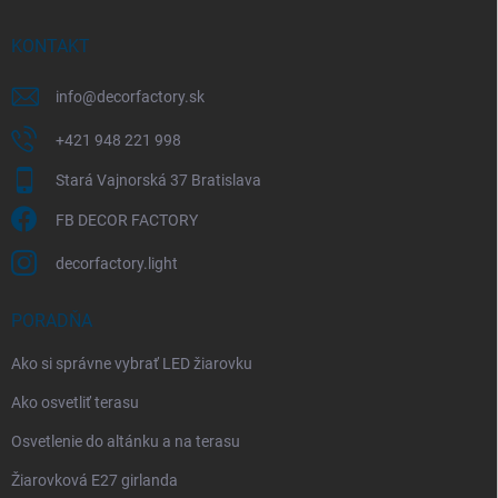
t
i
KONTAKT
e
info
@
decorfactory.sk
+421 948 221 998
Stará Vajnorská 37 Bratislava
FB DECOR FACTORY
decorfactory.light
PORADŇA
Ako si správne vybrať LED žiarovku
Ako osvetliť terasu
Osvetlenie do altánku a na terasu
Žiarovková E27 girlanda