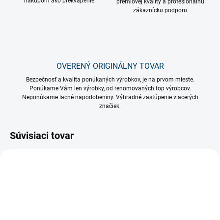
nákupom ako prekvapenie.
prémiovej kvality a profesionálnu
zákaznícku podporu
OVERENÝ ORIGINÁLNY TOVAR
Bezpečnosť a kvalita ponúkaných výrobkov, je na prvom mieste.
Ponúkame Vám len výrobky, od renomovaných top výrobcov.
Neponúkame lacné napodobeniny. Výhradné zastúpenie viacerých
značiek.
Súvisiaci tovar