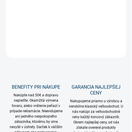
−
+
Pridať do košíka
Dekoratívne svietidlo Hviezda na kovovej konštrukcii s Neonflex
LED káblom
DETAILNÉ INFORMÁCIE
OPÝTAŤ SA
STRÁŽIŤ
BENEFITY PRI NÁKUPE
GARANCIA NAJLEPŠEJ
CENY
Nakúpte nad 50€ a dopravu
neplatíte. Okamžitá výmena
Nakupujeme priamo u výrobcu a
tovaru, alebo vrátenie peňazí v
nerobíme klasický veľkoobchod. U
prípade reklamácie. Neevidujeme
nás nakúpi za veľkoobchodné
ani jedného nespokojného
ceny každý koncový zákazník.
zákazníka, ktorému by sme
Okrem najlepšej ceny, od nás
nevyšli v ústrety. Darček k väčším
získate overené produkty