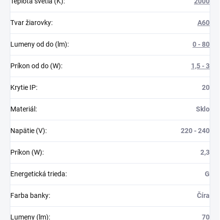
Teplota svetla (K)
:
2000
Tvar žiarovky
:
A60
Lumeny od do (lm)
:
0 - 80
Príkon od do (W)
:
1,5 - 3
Krytie IP
:
20
Materiál
:
Sklo
Napätie (V)
:
220 - 240
Príkon (W)
:
2,3
Energetická trieda
:
G
Farba banky
:
Číra
Lumeny (lm)
:
70