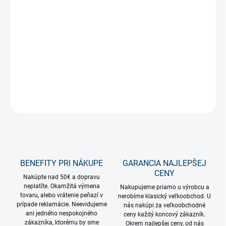
−
+
Pridať do košíka
Nová generácia populárnych
žiaroviek Edison
v úspornom LED
prevedení.
DETAILNÉ INFORMÁCIE
OPÝTAŤ SA
STRÁŽIŤ
BENEFITY PRI NÁKUPE
GARANCIA NAJLEPŠEJ
CENY
Nakúpte nad 50€ a dopravu
neplatíte. Okamžitá výmena
Nakupujeme priamo u výrobcu a
tovaru, alebo vrátenie peňazí v
nerobíme klasický veľkoobchod. U
prípade reklamácie. Neevidujeme
nás nakúpi za veľkoobchodné
ani jedného nespokojného
ceny každý koncový zákazník.
zákazníka, ktorému by sme
Okrem najlepšej ceny, od nás