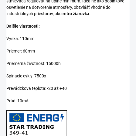
stmievača regulovať na úplné minimum. Ideálne ako doplnkové
osvetlenie na dotvorenie atmosféry, obzvlášť vhodné do
industriálnych priestorov, ako
retro žiarovka
.
Ďalšie vlastnosti:
Výška: 110mm
Priemer: 60mm
Priemerná životnosť: 15000h
Spínacie cykly: 7500x
Prevádzková teplota: -20 až +40
Prúd: 10mA