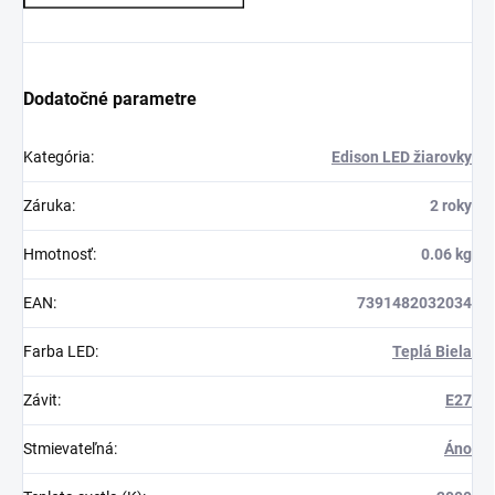
Dodatočné parametre
Kategória
:
Edison LED žiarovky
Záruka
:
2 roky
Hmotnosť
:
0.06 kg
EAN
:
7391482032034
Farba LED
:
Teplá Biela
Závit
:
E27
Stmievateľná
:
Áno