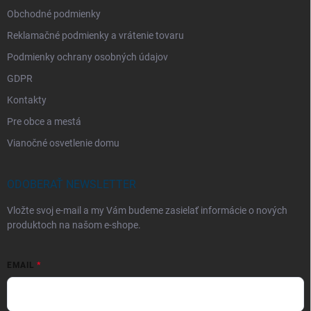
Obchodné podmienky
Reklamačné podmienky a vrátenie tovaru
Podmienky ochrany osobných údajov
GDPR
Kontakty
Pre obce a mestá
Vianočné osvetlenie domu
ODOBERAŤ NEWSLETTER
Vložte svoj e-mail a my Vám budeme zasielať informácie o nových
produktoch na našom e-shope.
EMAIL