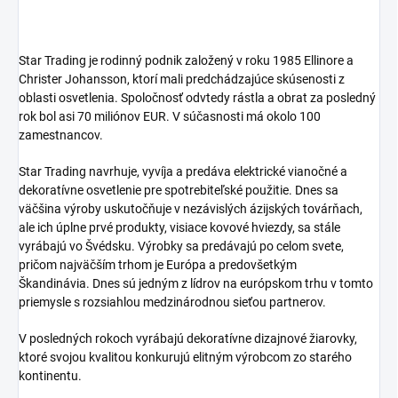
Star Trading je rodinný podnik založený v roku 1985 Ellinore a
Christer Johansson, ktorí mali predchádzajúce skúsenosti z
oblasti osvetlenia.
Spoločnosť odvtedy rástla a obrat za posledný
rok bol asi 70 miliónov EUR.
V súčasnosti má okolo 100
zamestnancov.
Star Trading navrhuje, vyvíja a predáva elektrické vianočné a
dekoratívne osvetlenie pre spotrebiteľské použitie.
Dnes sa
väčšina výroby uskutočňuje v nezávislých ázijských továrňach,
ale ich úplne prvé produkty, visiace kovové hviezdy, sa stále
vyrábajú vo Švédsku.
Výrobky sa predávajú po celom svete,
pričom najväčším trhom je Európa a predovšetkým
Škandinávia.
Dnes sú jedným z lídrov na európskom trhu v tomto
priemysle s rozsiahlou medzinárodnou sieťou partnerov.
V posledných rokoch vyrábajú dekoratívne dizajnové žiarovky,
ktoré svojou kvalitou konkurujú elitným výrobcom zo starého
kontinentu.