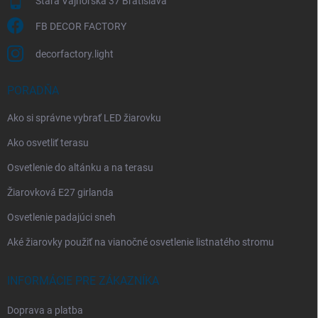
Stará Vajnorská 37 Bratislava
FB DECOR FACTORY
decorfactory.light
PORADŇA
Ako si správne vybrať LED žiarovku
Ako osvetliť terasu
Osvetlenie do altánku a na terasu
Žiarovková E27 girlanda
Osvetlenie padajúci sneh
Aké žiarovky použiť na vianočné osvetlenie listnatého stromu
INFORMÁCIE PRE ZÁKAZNÍKA
Doprava a platba