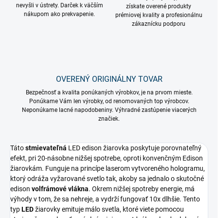
nevyšli v ústrety. Darček k väčším
získate overené produkty
nákupom ako prekvapenie.
prémiovej kvality a profesionálnu
zákaznícku podporu
OVERENÝ ORIGINÁLNY TOVAR
Bezpečnosť a kvalita ponúkaných výrobkov, je na prvom mieste.
Ponúkame Vám len výrobky, od renomovaných top výrobcov.
Neponúkame lacné napodobeniny. Výhradné zastúpenie viacerých
značiek.
Táto
stmievateľná
LED edison žiarovka poskytuje porovnateľný
efekt, pri 20-násobne nižšej spotrebe, oproti konvenčným Edison
žiarovkám. Funguje na princípe laserom vytvoreného hologramu,
ktorý odráža vyžarované svetlo tak, akoby sa jednalo o skutočné
edison
volfrámové vlákna
. Okrem nižšej spotreby energie, má
výhody v tom, že sa nehreje, a vydrží fungovať 10x dlhšie. Tento
typ
LED
žiarovky emituje málo svetla, ktoré viete pomocou