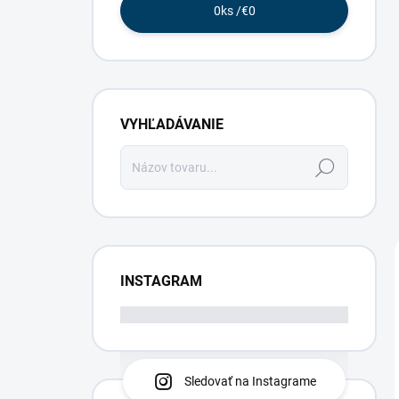
0
ks /
€0
VYHĽADÁVANIE
Hľadať
INSTAGRAM
Sledovať na Instagrame