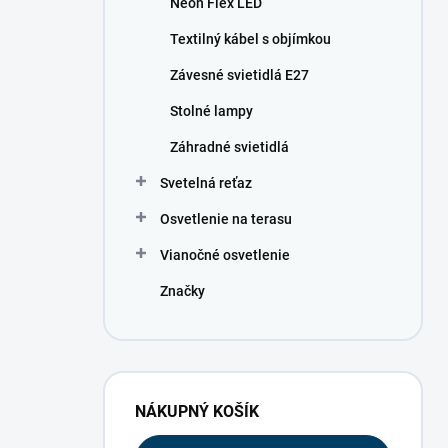
Neon Flex LED
e
l
Textilný kábel s objímkou
Závesné svietidlá E27
Stolné lampy
Záhradné svietidlá
Svetelná reťaz
Osvetlenie na terasu
Vianočné osvetlenie
Značky
NÁKUPNÝ KOŠÍK