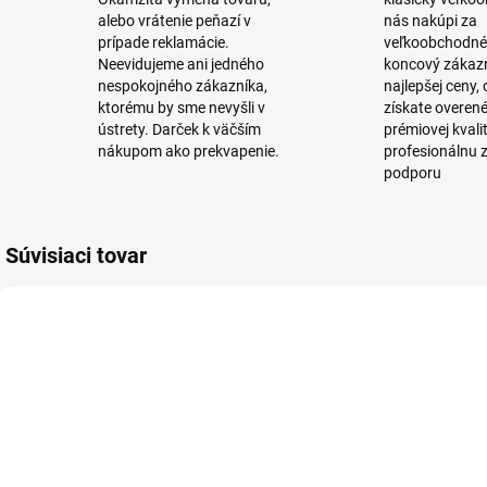
alebo vrátenie peňazí v
nás nakúpi za
prípade reklamácie.
veľkoobchodné
Neevidujeme ani jedného
koncový zákaz
nespokojného zákazníka,
najlepšej ceny,
ktorému by sme nevyšli v
získate overen
ústrety. Darček k väčším
prémiovej kvali
nákupom ako prekvapenie.
profesionálnu 
podporu
Súvisiaci tovar
SKLADOM
SKLADOM
(4 KS)
(14 KS)