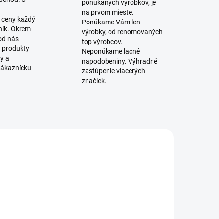
ponúkaných výrobkov, je
na prvom mieste.
 ceny každý
Ponúkame Vám len
ník. Okrem
výrobky, od renomovaných
 od nás
top výrobcov.
é produkty
Neponúkame lacné
ty a
napodobeniny. Výhradné
zákaznícku
zastúpenie viacerých
značiek.
SKLADOM
SKLADOM
(12 KS)
(4 KS)