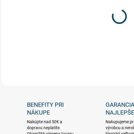
Neón
DETA
BENEFITY PRI
GARANCI
NÁKUPE
NAJLEPŠE
Nakúpte nad 50€ a
Nakupujeme pr
dopravu neplatíte.
výrobcu a nero
Okamžitá výmena tovaru,
klasický veľko