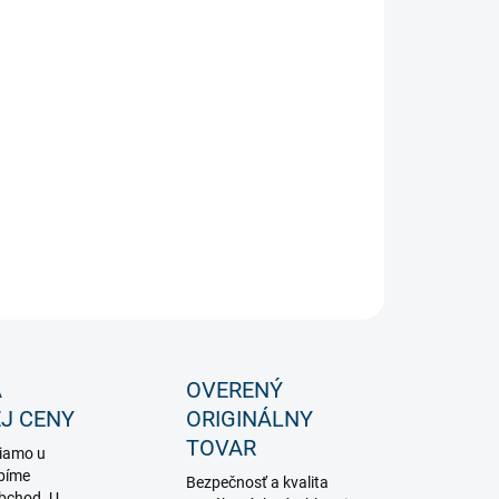
−
+
Pridať do košíka
ová silueta Halloween v tvare tekvice 33cm na USB
ILNÉ INFORMÁCIE
OPÝTAŤ SA
STRÁŽIŤ
A
OVERENÝ
J CENY
ORIGINÁLNY
TOVAR
iamo u
bíme
Bezpečnosť a kvalita
obchod. U