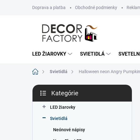
Prejsť
Doprava a platba
Obchodné podmienky
Reklam
na
obsah
LED ŽIAROVKY
SVIETIDLÁ
SVETELN
Domov
Svietidlá
Halloween neon Angry Pumpki
B
Kategórie
o
Preskočiť
č
kategórie
n
LED žiarovky
ý
Svietidlá
p
a
Neónové nápisy
n