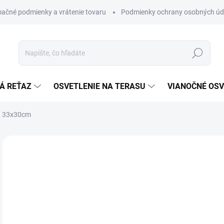
ačné podmienky a vrátenie tovaru
Podmienky ochrany osobných úd
Hľadať
Á REŤAZ
OSVETLENIE NA TERASU
VIANOČNÉ OSV
n 33x30cm
ZNAČKA:
FOREVER LIGHT
€
€20
Jedn
€25,
cena
SK