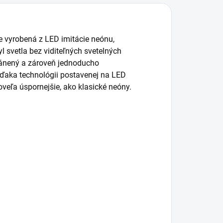
e vyrobená z LED imitácie neónu,
 svetla bez viditeľných svetelných
ránený a zároveň jednoducho
Vďaka technológii postavenej na LED
oveľa úspornejšie, ako klasické neóny.