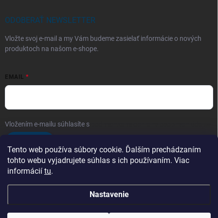
ODOBERAŤ NEWSLETTER
Vložte svoj e-mail a my Vám budeme zasielať informácie o nových
produktoch na našom e-shope.
EMAIL
Vložením e-mailu súhlasíte s
podmienkami ochrany osobných údajov
Prihlásiť sa
Tento web používa súbory cookie. Ďalším prechádzaním
tohto webu vyjadrujete súhlas s ich používaním. Viac
informácií
tu
.
Telefón
Nastavenie