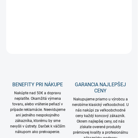
−
+
Pridať do košíka
Neónová silueta v tvare ducha 36cm na USB
DETAILNÉ INFORMÁCIE
OPÝTAŤ SA
STRÁŽIŤ
BENEFITY PRI NÁKUPE
GARANCIA NAJLEPŠEJ
CENY
Nakúpte nad 50€ a dopravu
neplatíte. Okamžitá výmena
Nakupujeme priamo u výrobcu a
tovaru, alebo vrátenie peňazí v
nerobíme klasický veľkoobchod. U
prípade reklamácie. Neevidujeme
nás nakúpi za veľkoobchodné
ani jedného nespokojného
ceny každý koncový zákazník.
zákazníka, ktorému by sme
Okrem najlepšej ceny, od nás
nevyšli v ústrety. Darček k väčším
získate overené produkty
nákupom ako prekvapenie.
prémiovej kvality a profesionálnu