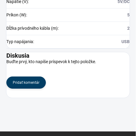
Napätie (V)
:
5V/DC
Príkon (W)
:
5
Dĺžka prívodného kábla (m)
:
2
Typ napájania
:
USB
Diskusia
Buďte prvý, kto napíše príspevok k tejto položke.
Pridať komentár
Z