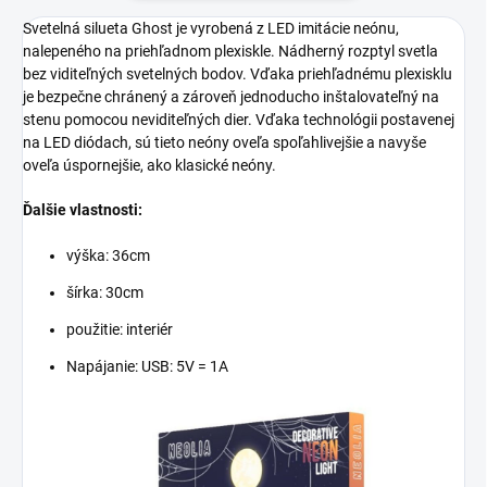
Svetelná silueta Ghost je vyrobená z LED imitácie neónu,
nalepeného na priehľadnom plexiskle. Nádherný rozptyl svetla
bez viditeľných svetelných bodov. Vďaka priehľadnému plexisklu
je bezpečne chránený a zároveň jednoducho inštalovateľný na
stenu pomocou neviditeľných dier. Vďaka technológii postavenej
na LED diódach, sú tieto neóny oveľa spoľahlivejšie a navyše
oveľa úspornejšie, ako klasické neóny.
Ďalšie vlastnosti:
výška: 36cm
šírka: 30cm
použitie: interiér
Napájanie:
USB: 5V = 1A