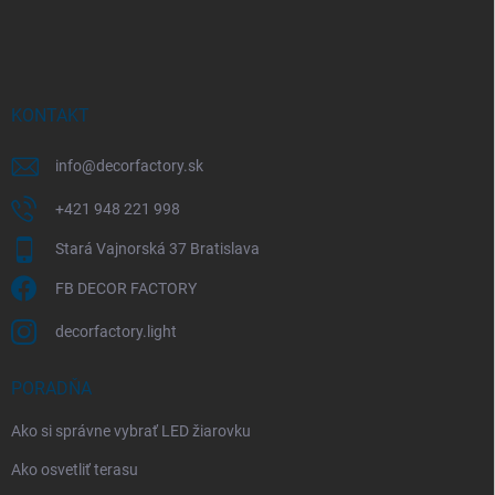
á
p
ä
t
i
KONTAKT
e
info
@
decorfactory.sk
+421 948 221 998
Stará Vajnorská 37 Bratislava
FB DECOR FACTORY
decorfactory.light
PORADŇA
Ako si správne vybrať LED žiarovku
Ako osvetliť terasu