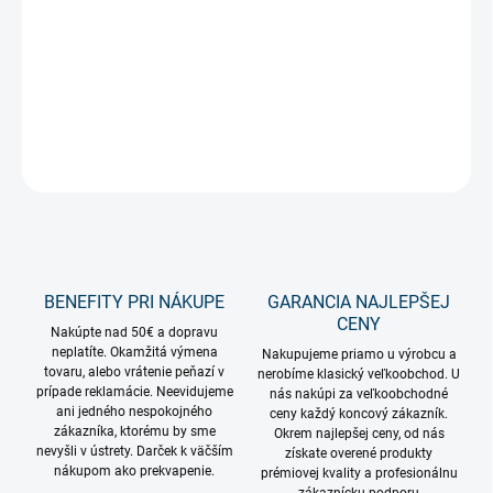
−
+
Pridať do košíka
Neónová silueta v tvare krídel 39cm na USB
DETAILNÉ INFORMÁCIE
OPÝTAŤ SA
STRÁŽIŤ
BENEFITY PRI NÁKUPE
GARANCIA NAJLEPŠEJ
CENY
Nakúpte nad 50€ a dopravu
neplatíte. Okamžitá výmena
Nakupujeme priamo u výrobcu a
tovaru, alebo vrátenie peňazí v
nerobíme klasický veľkoobchod. U
prípade reklamácie. Neevidujeme
nás nakúpi za veľkoobchodné
ani jedného nespokojného
ceny každý koncový zákazník.
zákazníka, ktorému by sme
Okrem najlepšej ceny, od nás
nevyšli v ústrety. Darček k väčším
získate overené produkty
nákupom ako prekvapenie.
prémiovej kvality a profesionálnu