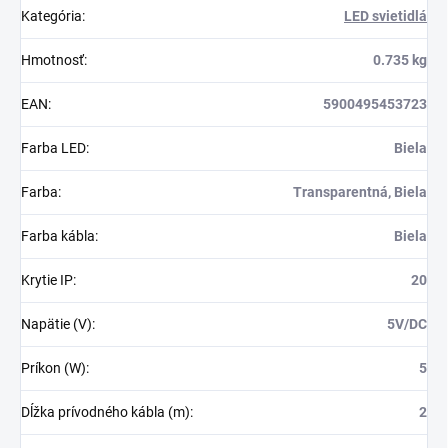
Kategória
:
LED svietidlá
Hmotnosť
:
0.735 kg
EAN
:
5900495453723
Farba LED
:
Biela
Farba
:
Transparentná, Biela
Farba kábla
:
Biela
Krytie IP
:
20
Napätie (V)
:
5V/DC
Príkon (W)
:
5
Dĺžka prívodného kábla (m)
:
2