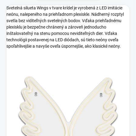
Svetelná silueta Wings v tvare krídel je vyrobená z LED imitácie
neónu, nalepeného na priehľadnom plexiskle. Nádherný rozptyl
svetla bez viditeľných svetelných bodov. Vďaka priehľadnému
plexisklu je bezpečne chránený a zároveň jednoducho
inštalovateľný na stenu pomocou neviditeľných dier. Vďaka
technológii postavenej na LED diódach, sú tieto neóny oveľa
spoľahlivejšie a navyše oveľa úspornejšie, ako klasické neóny.