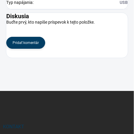
Typ napájania
:
USB
Diskusia
Buďte prvý, kto napíše príspevok k tejto položke.
Pridať komentár
Z
á
p
ä
t
i
KONTAKT
e