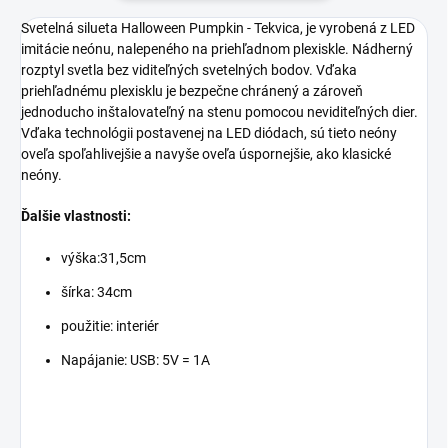
Svetelná silueta Halloween Pumpkin - Tekvica, je vyrobená z LED
imitácie neónu, nalepeného na priehľadnom plexiskle. Nádherný
rozptyl svetla bez viditeľných svetelných bodov. Vďaka
priehľadnému plexisklu je bezpečne chránený a zároveň
jednoducho inštalovateľný na stenu pomocou neviditeľných dier.
Vďaka technológii postavenej na LED diódach, sú tieto neóny
oveľa spoľahlivejšie a navyše oveľa úspornejšie, ako klasické
neóny.
Ďalšie vlastnosti:
výška:31,5cm
šírka: 34cm
použitie: interiér
Napájanie:
USB: 5V = 1A