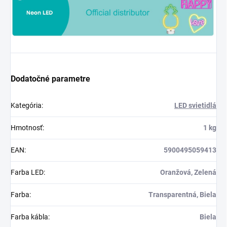
Dodatočné parametre
Kategória
:
LED svietidlá
Hmotnosť
:
1 kg
EAN
:
5900495059413
Farba LED
:
Oranžová, Zelená
Farba
:
Transparentná, Biela
Farba kábla
:
Biela