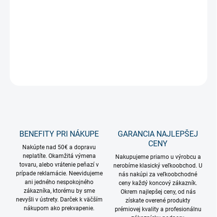
Neónová silueta Halloween v tvare strašidelnej tekvice 34cm na
USB
DETAILNÉ INFORMÁCIE
OPÝTAŤ SA
STRÁŽIŤ
BENEFITY PRI NÁKUPE
GARANCIA NAJLEPŠEJ
CENY
Nakúpte nad 50€ a dopravu
neplatíte. Okamžitá výmena
Nakupujeme priamo u výrobcu a
tovaru, alebo vrátenie peňazí v
nerobíme klasický veľkoobchod. U
prípade reklamácie. Neevidujeme
nás nakúpi za veľkoobchodné
ani jedného nespokojného
ceny každý koncový zákazník.
zákazníka, ktorému by sme
Okrem najlepšej ceny, od nás
nevyšli v ústrety. Darček k väčším
získate overené produkty
nákupom ako prekvapenie.
prémiovej kvality a profesionálnu