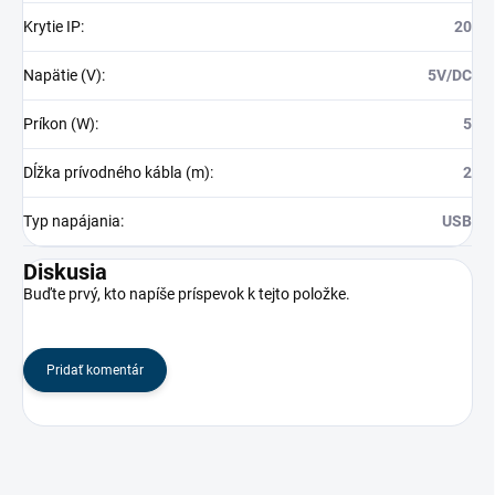
Krytie IP
:
20
Napätie (V)
:
5V/DC
Príkon (W)
:
5
Dĺžka prívodného kábla (m)
:
2
Typ napájania
:
USB
Diskusia
Buďte prvý, kto napíše príspevok k tejto položke.
Pridať komentár