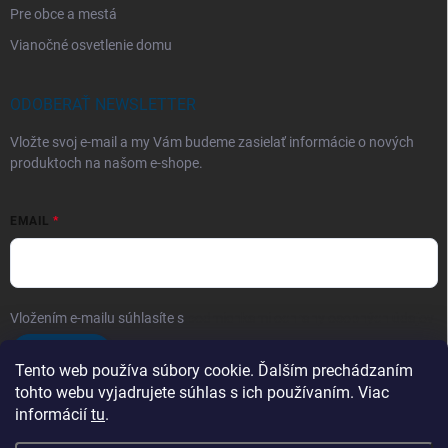
Pre obce a mestá
Vianočné osvetlenie domu
ODOBERAŤ NEWSLETTER
Vložte svoj e-mail a my Vám budeme zasielať informácie o nových
produktoch na našom e-shope.
EMAIL
Vložením e-mailu súhlasíte s
podmienkami ochrany osobných údajov
Prihlásiť sa
Tento web používa súbory cookie. Ďalším prechádzaním
tohto webu vyjadrujete súhlas s ich používaním. Viac
informácií
tu
.
Telefón