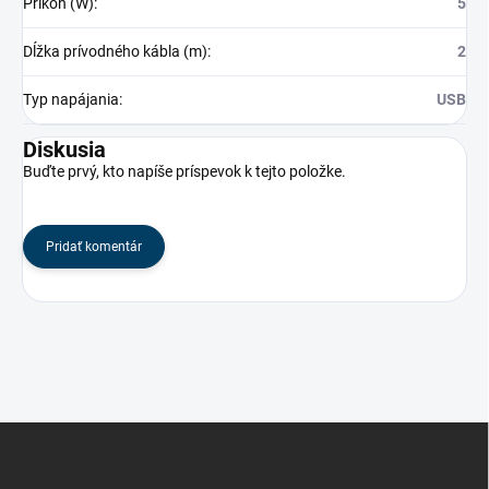
Príkon (W)
:
5
Dĺžka prívodného kábla (m)
:
2
Typ napájania
:
USB
Diskusia
Buďte prvý, kto napíše príspevok k tejto položke.
Pridať komentár
Z
á
p