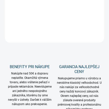
−
+
Pridať do košíka
Neónový nápis Game On 40cm na USB
DETAILNÉ INFORMÁCIE
OPÝTAŤ SA
STRÁŽIŤ
BENEFITY PRI NÁKUPE
GARANCIA NAJLEPŠEJ
CENY
Nakúpte nad 50€ a dopravu
neplatíte. Okamžitá výmena
Nakupujeme priamo u výrobcu a
tovaru, alebo vrátenie peňazí v
nerobíme klasický veľkoobchod. U
prípade reklamácie. Neevidujeme
nás nakúpi za veľkoobchodné
ani jedného nespokojného
ceny každý koncový zákazník.
zákazníka, ktorému by sme
Okrem najlepšej ceny, od nás
nevyšli v ústrety. Darček k väčším
získate overené produkty
nákupom ako prekvapenie.
prémiovej kvality a profesionálnu