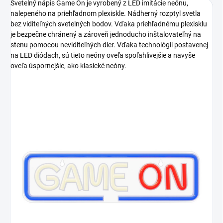
Svetelný nápis Game On je vyrobený z LED imitácie neónu,
nalepeného na priehľadnom plexiskle. Nádherný rozptyl svetla
bez viditeľných svetelných bodov. Vďaka priehľadnému plexisklu
je bezpečne chránený a zároveň jednoducho inštalovateľný na
stenu pomocou neviditeľných dier. Vďaka technológii postavenej
na LED diódach, sú tieto neóny oveľa spoľahlivejšie a navyše
oveľa úspornejšie, ako klasické neóny.