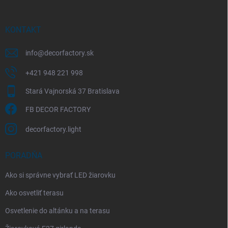
ä
t
i
KONTAKT
e
info
@
decorfactory.sk
+421 948 221 998
Stará Vajnorská 37 Bratislava
FB DECOR FACTORY
decorfactory.light
PORADŇA
Ako si správne vybrať LED žiarovku
Ako osvetliť terasu
Osvetlenie do altánku a na terasu