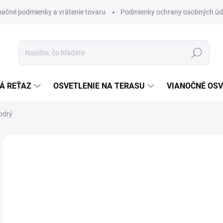
ačné podmienky a vrátenie tovaru
Podmienky ochrany osobných úd
Hľadať
Á REŤAZ
OSVETLENIE NA TERASU
VIANOČNÉ OSV
odrý
ZNAČKA:
FOREVER LIGHT
€
€16
Jedn
€19,
cena
SK