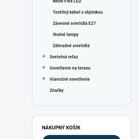
Neon Flex LED
e
l
Textilný kábel s objímkou
Závesné svietidlá E27
Stolné lampy
Záhradné svietidlá
Svetelná reťaz
Osvetlenie na terasu
Vianočné osvetlenie
Značky
NÁKUPNÝ KOŠÍK