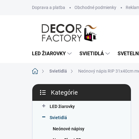
Prejsť
Doprava a platba
Obchodné podmienky
Reklam
na
obsah
LED ŽIAROVKY
SVIETIDLÁ
SVETELN
Domov
Svietidlá
Neónový nápis RIP 31x40cm m
B
Kategórie
o
Preskočiť
č
kategórie
n
LED žiarovky
ý
Svietidlá
p
a
Neónové nápisy
n