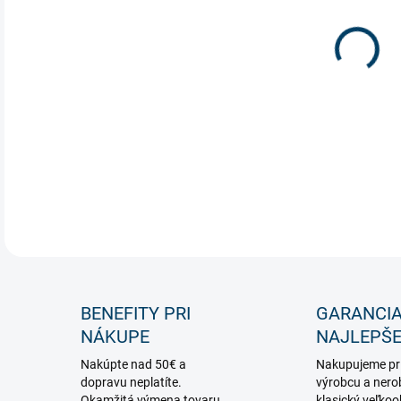
Neón
DETA
BENEFITY PRI
GARANCI
NÁKUPE
NAJLEPŠE
Nakúpte nad 50€ a
Nakupujeme pr
dopravu neplatíte.
výrobcu a nero
Okamžitá výmena tovaru,
klasický veľko