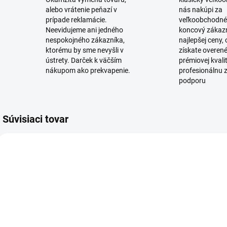
alebo vrátenie peňazí v
nás nakúpi za
prípade reklamácie.
veľkoobchodné
Neevidujeme ani jedného
koncový zákaz
nespokojného zákazníka,
najlepšej ceny,
ktorému by sme nevyšli v
získate overen
ústrety. Darček k väčším
prémiovej kvali
nákupom ako prekvapenie.
profesionálnu 
podporu
Súvisiaci tovar
SKLADOM
SKLADOM
(4 KS)
(14 KS)