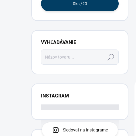
0
ks /
€0
VYHĽADÁVANIE
Hľadať
INSTAGRAM
Sledovať na Instagrame