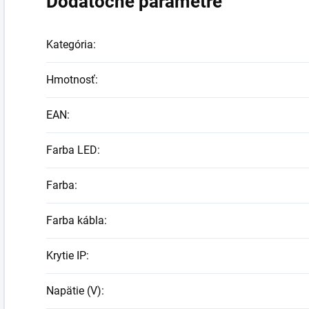
Dodatočné parametre
Kategória
:
Hmotnosť
:
EAN
:
Farba LED
:
Farba
:
Farba kábla
:
Krytie IP
:
Napätie (V)
: