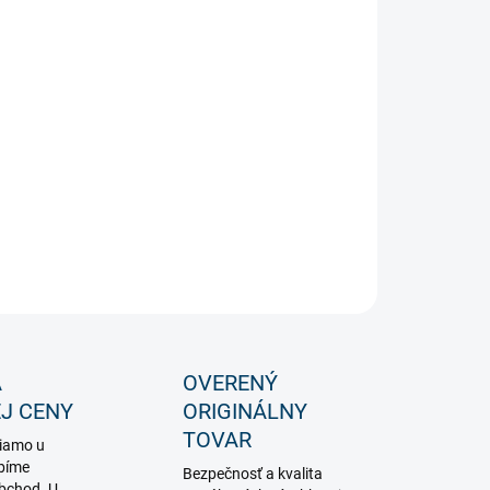
−
+
Pridať do košíka
ový nápis RIP v tvare náhrobného kameňa 40cm na USB
ILNÉ INFORMÁCIE
OPÝTAŤ SA
STRÁŽIŤ
A
OVERENÝ
J CENY
ORIGINÁLNY
TOVAR
iamo u
bíme
Bezpečnosť a kvalita
obchod. U