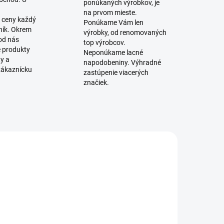
ponúkaných výrobkov, je
na prvom mieste.
 ceny každý
Ponúkame Vám len
ník. Okrem
výrobky, od renomovaných
 od nás
top výrobcov.
é produkty
Neponúkame lacné
ty a
napodobeniny. Výhradné
zákaznícku
zastúpenie viacerých
značiek.
SKLADOM
SKLADOM
(12 KS)
(4 KS)