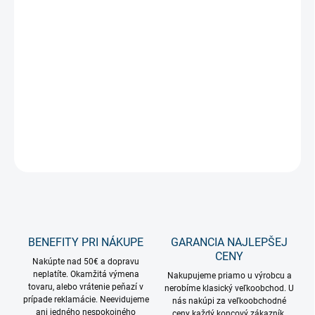
−
+
Pridať do košíka
Redukcia z klasickej objímky E27 na objímku s krytím IP44 s
možnosťou prichytenia vonkajšieho tienidla. Kompatibilná s
našimi vonkajšími tienidlami na terasu.
DETAILNÉ INFORMÁCIE
OPÝTAŤ SA
STRÁŽIŤ
BENEFITY PRI NÁKUPE
GARANCIA NAJLEPŠEJ
CENY
Nakúpte nad 50€ a dopravu
neplatíte. Okamžitá výmena
Nakupujeme priamo u výrobcu a
tovaru, alebo vrátenie peňazí v
nerobíme klasický veľkoobchod. U
prípade reklamácie. Neevidujeme
nás nakúpi za veľkoobchodné
ani jedného nespokojného
ceny každý koncový zákazník.