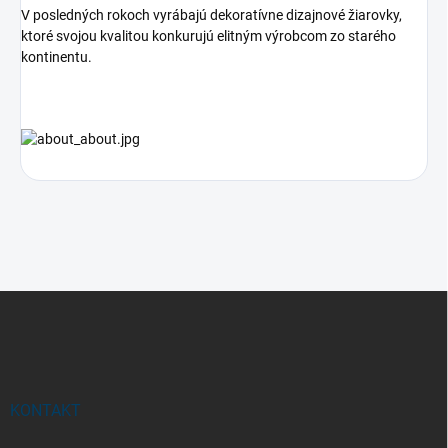
V posledných rokoch vyrábajú dekoratívne dizajnové žiarovky,
ktoré svojou kvalitou konkurujú elitným výrobcom zo starého
kontinentu.
Z
á
p
ä
t
i
KONTAKT
e