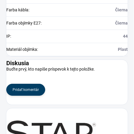
Farba kábla
:
Čierna
Farba objímky E27
:
Čierna
IP
:
44
Materiál objímka
:
Plast
Diskusia
Buďte prvý, kto napíše príspevok k tejto položke.
Pridať komentár