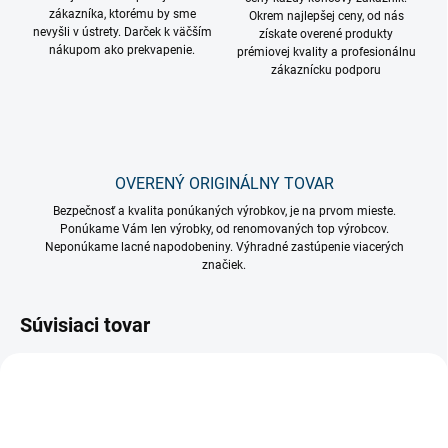
zákazníka, ktorému by sme
Okrem najlepšej ceny, od nás
nevyšli v ústrety. Darček k väčším
získate overené produkty
nákupom ako prekvapenie.
prémiovej kvality a profesionálnu
zákaznícku podporu
OVERENÝ ORIGINÁLNY TOVAR
Bezpečnosť a kvalita ponúkaných výrobkov, je na prvom mieste.
Ponúkame Vám len výrobky, od renomovaných top výrobcov.
Neponúkame lacné napodobeniny. Výhradné zastúpenie viacerých
značiek.
Súvisiaci tovar