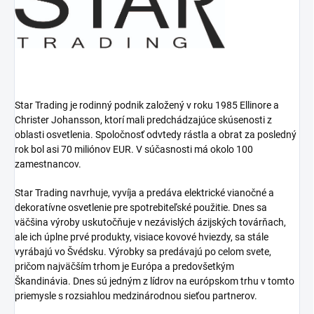
Star Trading je rodinný podnik založený v roku 1985 Ellinore a
Christer Johansson, ktorí mali predchádzajúce skúsenosti z
oblasti osvetlenia.
Spoločnosť odvtedy rástla a obrat za posledný
rok bol asi 70 miliónov EUR.
V súčasnosti má okolo 100
zamestnancov.
Star Trading navrhuje, vyvíja a predáva elektrické vianočné a
dekoratívne osvetlenie pre spotrebiteľské použitie.
Dnes sa
väčšina výroby uskutočňuje v nezávislých ázijských továrňach,
ale ich úplne prvé produkty, visiace kovové hviezdy, sa stále
vyrábajú vo Švédsku.
Výrobky sa predávajú po celom svete,
pričom najväčším trhom je Európa a predovšetkým
Škandinávia.
Dnes sú jedným z lídrov na európskom trhu v tomto
priemysle s rozsiahlou medzinárodnou sieťou partnerov.