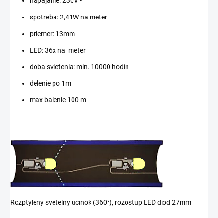
napájanie: 230V -
spotreba: 2,41W na meter
priemer: 13mm
LED: 36x na meter
doba svietenia: min. 10000 hodín
delenie po 1m
max balenie 100 m
Rozptýlený svetelný účinok (360°), rozostup LED diód 27mm