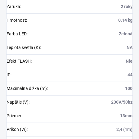
Záruka
:
2 roky
Hmotnosť
:
0.14 kg
Farba LED
:
Zelená
Teplota svetla (K)
:
NA
Efekt FLASH
:
Nie
IP
:
44
Maximálna dĺžka (m)
:
100
Napätie (V)
:
230V/50hz
Priemer
:
13mm
Príkon (W)
:
2,4 (1m)