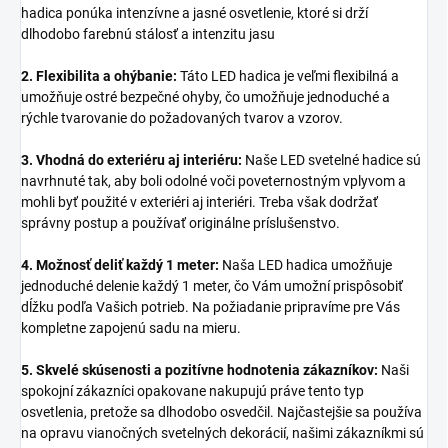
hadica ponúka intenzívne a jasné osvetlenie, ktoré si drží
dlhodobo farebnú stálosť a intenzitu jasu
2. Flexibilita a ohýbanie:
Táto LED hadica je veľmi flexibilná a
umožňuje ostré bezpečné ohyby, čo umožňuje jednoduché a
rýchle tvarovanie do požadovaných tvarov a vzorov.
3. Vhodná do exteriéru aj interiéru:
Naše LED svetelné hadice sú
navrhnuté tak, aby boli odolné voči poveternostným vplyvom a
mohli byť použité v exteriéri aj interiéri. Treba však dodržať
správny postup a používať originálne príslušenstvo.
4. Možnosť deliť každý 1 meter:
Naša LED hadica umožňuje
jednoduché delenie každý 1 meter, čo Vám umožní prispôsobiť
dĺžku podľa Vašich potrieb. Na požiadanie pripravíme pre Vás
kompletne zapojenú sadu na mieru.
5. Skvelé skúsenosti a pozitívne hodnotenia zákazníkov:
Naši
spokojní zákazníci opakovane nakupujú práve tento typ
osvetlenia, pretože sa dlhodobo osvedčil. Najčastejšie sa používa
na opravu vianočných svetelných dekorácií, našimi zákazníkmi sú