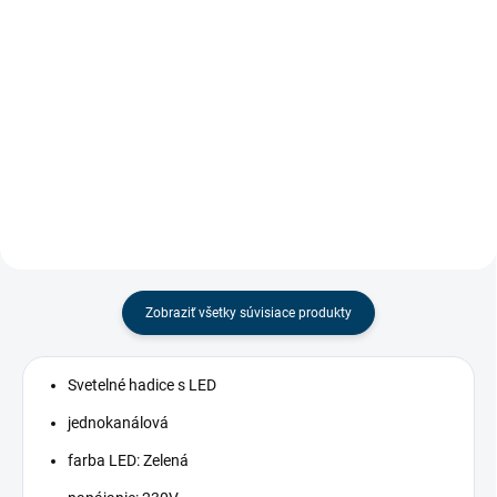
Do košíka
cena:
Do košíka
Napájacia sada LED je určená k
napojeniu LED svetelných hadov.
Profesionálna hrubá zmršťovacia
bužírka s lepidlom, vhodná pre
kvalitné zapojenie a spojenie
svetelnej hadice.
Zobraziť všetky súvisiace produkty
Svetelné hadice s LED
jednokanálová
farba LED: Zelená