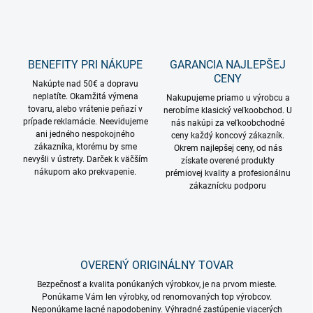
BENEFITY PRI NÁKUPE
GARANCIA NAJLEPŠEJ
CENY
Nakúpte nad 50€ a dopravu
neplatíte. Okamžitá výmena
Nakupujeme priamo u výrobcu a
tovaru, alebo vrátenie peňazí v
nerobíme klasický veľkoobchod. U
prípade reklamácie. Neevidujeme
nás nakúpi za veľkoobchodné
ani jedného nespokojného
ceny každý koncový zákazník.
zákazníka, ktorému by sme
Okrem najlepšej ceny, od nás
nevyšli v ústrety. Darček k väčším
získate overené produkty
nákupom ako prekvapenie.
prémiovej kvality a profesionálnu
zákaznícku podporu
OVERENÝ ORIGINÁLNY TOVAR
Bezpečnosť a kvalita ponúkaných výrobkov, je na prvom mieste.
Ponúkame Vám len výrobky, od renomovaných top výrobcov.
Neponúkame lacné napodobeniny. Výhradné zastúpenie viacerých