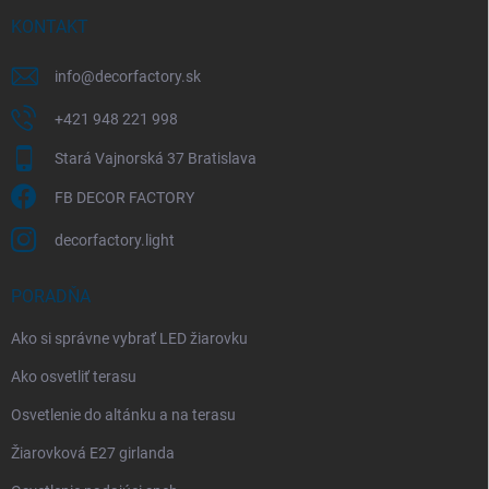
t
i
KONTAKT
e
info
@
decorfactory.sk
+421 948 221 998
Stará Vajnorská 37 Bratislava
FB DECOR FACTORY
decorfactory.light
PORADŇA
Ako si správne vybrať LED žiarovku
Ako osvetliť terasu
Osvetlenie do altánku a na terasu
Žiarovková E27 girlanda