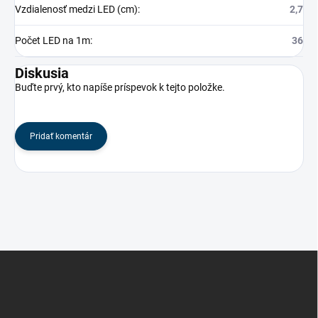
Vzdialenosť medzi LED (cm)
:
2,7
Počet LED na 1m
:
36
Diskusia
Buďte prvý, kto napíše príspevok k tejto položke.
Pridať komentár
Z
á
p
ä