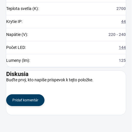
Teplota svetla (K)
:
2700
Krytie IP
:
44
Napätie (V)
:
220 - 240
Počet LED
:
144
Lumeny (lm)
:
125
Diskusia
Buďte prvý, kto napíše príspevok k tejto položke.
Pridať komentár