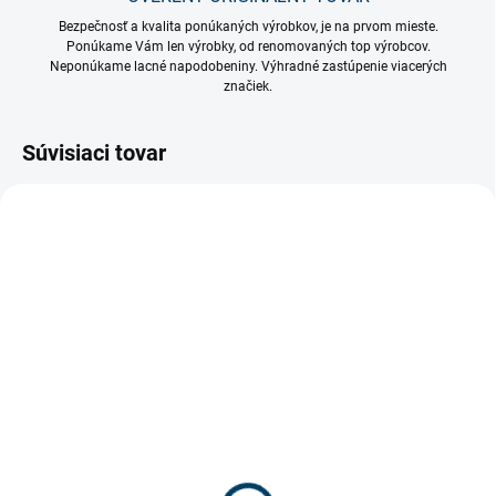
Bezpečnosť a kvalita ponúkaných výrobkov, je na prvom mieste.
Ponúkame Vám len výrobky, od renomovaných top výrobcov.
Neponúkame lacné napodobeniny. Výhradné zastúpenie viacerých
značiek.
Súvisiaci tovar
SKLADOM
SKLADOM
(>100 KS)
(>100 KS)
Sieťový kábel AC/DC
Sieťový kábel AC/DC
220V IP44 Biely
220V IP44 Čierny
€7
€8