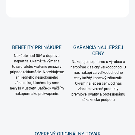
OPÝTAŤ SA
STRÁŽIŤ
BENEFITY PRI NÁKUPE
GARANCIA NAJLEPŠEJ
CENY
Nakúpte nad 50€ a dopravu
neplatíte. Okamžitá výmena
Nakupujeme priamo u výrobcu a
tovaru, alebo vrátenie peňazí v
nerobíme klasický veľkoobchod. U
prípade reklamácie. Neevidujeme
nás nakúpi za veľkoobchodné
ani jedného nespokojného
ceny každý koncový zákazník.
zákazníka, ktorému by sme
Okrem najlepšej ceny, od nás
nevyšli v ústrety. Darček k väčším
získate overené produkty
nákupom ako prekvapenie.
prémiovej kvality a profesionálnu
zákaznícku podporu
OVERENÝ ORIGINÁLNY TOVAR