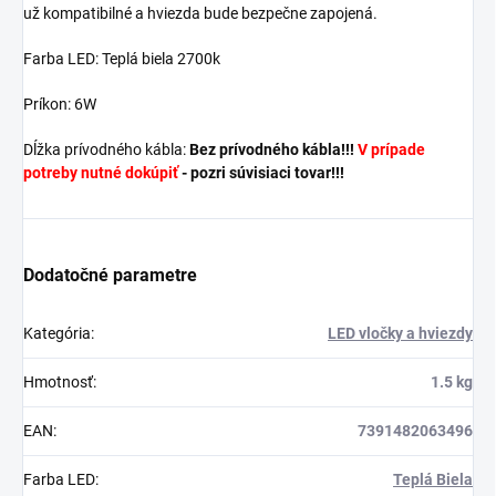
už kompatibilné a hviezda bude bezpečne zapojená.
Farba LED: Teplá biela 2700k
Príkon: 6W
Dĺžka prívodného kábla:
Bez prívodného kábla!!!
V prípade
potreby nutné dokúpiť
- pozri súvisiaci tovar!!!
Dodatočné parametre
Kategória
:
LED vločky a hviezdy
Hmotnosť
:
1.5 kg
EAN
:
7391482063496
Farba LED
:
Teplá Biela