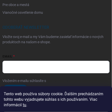
Pre obce a mestá
Vianočné osvetlenie domu
ODOBERAŤ NEWSLETTER
Vložte svoj e-mail a my Vám budeme zasielať informácie o nových
produktoch na našom e-shope.
EMAIL
Vložením e-mailu súhlasíte s
podmienkami ochrany osobných údajov
Prihlásiť sa
Tento web používa súbory cookie. Ďalším prechádzaním
tohto webu vyjadrujete súhlas s ich používaním. Viac
informácií
tu
.
Telefón