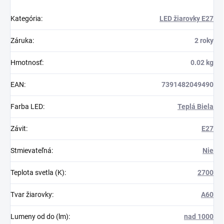
Kategória
:
LED žiarovky E27
Záruka
:
2 roky
Hmotnosť
:
0.02 kg
EAN
:
7391482049490
Farba LED
:
Teplá Biela
Závit
:
E27
Stmievateľná
:
Nie
Teplota svetla (K)
:
2700
Tvar žiarovky
:
A60
Lumeny od do (lm)
:
nad 1000