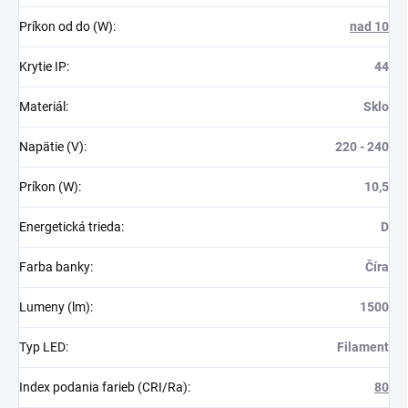
Príkon od do (W)
:
nad 10
Krytie IP
:
44
Materiál
:
Sklo
Napätie (V)
:
220 - 240
Príkon (W)
:
10,5
Energetická trieda
:
D
Farba banky
:
Číra
Lumeny (lm)
:
1500
Typ LED
:
Filament
Index podania farieb (CRI/Ra)
:
80