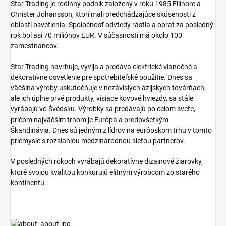
Star Trading je rodinný podnik založený v roku 1985 Ellinore a
Christer Johansson, ktorí mali predchádzajúce skúsenosti z
oblasti osvetlenia.
Spoločnosť odvtedy rástla a obrat za posledný
rok bol asi 70 miliónov EUR.
V súčasnosti má okolo 100
zamestnancov.
Star Trading navrhuje, vyvíja a predáva elektrické vianočné a
dekoratívne osvetlenie pre spotrebiteľské použitie.
Dnes sa
väčšina výroby uskutočňuje v nezávislých ázijských továrňach,
ale ich úplne prvé produkty, visiace kovové hviezdy, sa stále
vyrábajú vo Švédsku.
Výrobky sa predávajú po celom svete,
pričom najväčším trhom je Európa a predovšetkým
Škandinávia.
Dnes sú jedným z lídrov na európskom trhu v tomto
priemysle s rozsiahlou medzinárodnou sieťou partnerov.
V posledných rokoch vyrábajú dekoratívne dizajnové žiarovky,
ktoré svojou kvalitou konkurujú elitným výrobcom zo starého
kontinentu.