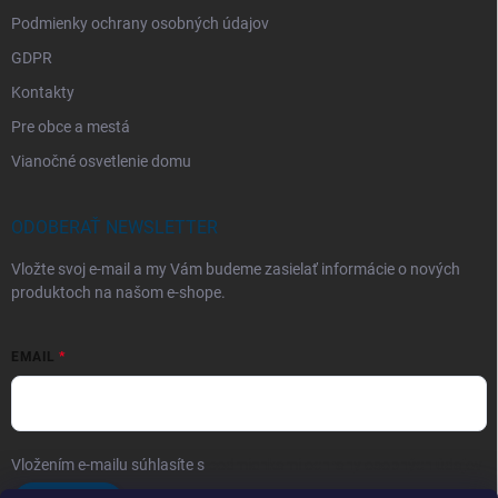
Podmienky ochrany osobných údajov
GDPR
Kontakty
Pre obce a mestá
Vianočné osvetlenie domu
ODOBERAŤ NEWSLETTER
Vložte svoj e-mail a my Vám budeme zasielať informácie o nových
produktoch na našom e-shope.
EMAIL
Vložením e-mailu súhlasíte s
podmienkami ochrany osobných údajov