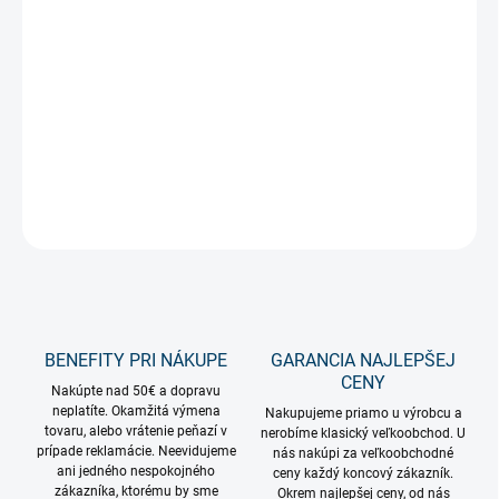
−
+
Pridať do košíka
Silná a úsporná LED žiarovka 10,5W - s ekvivalentom výkonu
100W, v teplej bielej farbe.
DETAILNÉ INFORMÁCIE
OPÝTAŤ SA
STRÁŽIŤ
BENEFITY PRI NÁKUPE
GARANCIA NAJLEPŠEJ
CENY
Nakúpte nad 50€ a dopravu
neplatíte. Okamžitá výmena
Nakupujeme priamo u výrobcu a
tovaru, alebo vrátenie peňazí v
nerobíme klasický veľkoobchod. U
prípade reklamácie. Neevidujeme
nás nakúpi za veľkoobchodné
ani jedného nespokojného
ceny každý koncový zákazník.
zákazníka, ktorému by sme
Okrem najlepšej ceny, od nás