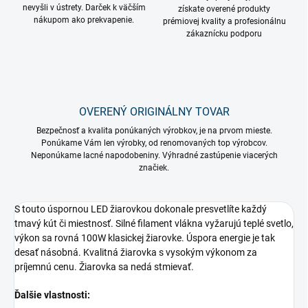
nevyšli v ústrety. Darček k väčším
získate overené produkty
nákupom ako prekvapenie.
prémiovej kvality a profesionálnu
zákaznícku podporu
OVERENÝ ORIGINÁLNY TOVAR
Bezpečnosť a kvalita ponúkaných výrobkov, je na prvom mieste.
Ponúkame Vám len výrobky, od renomovaných top výrobcov.
Neponúkame lacné napodobeniny. Výhradné zastúpenie viacerých
značiek.
S touto úspornou LED žiarovkou dokonale presvetlíte každý
tmavý kút či miestnosť. Silné filament vlákna vyžarujú teplé svetlo,
výkon sa rovná 100W klasickej žiarovke. Úspora energie je tak
desať násobná. Kvalitná žiarovka s vysokým výkonom za
príjemnú cenu. Žiarovka sa nedá stmievať.
Ďalšie vlastnosti: