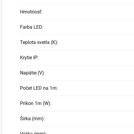
Hmotnosť
:
Farba LED
:
Teplota svetla (K)
:
Krytie IP
:
Napätie (V)
:
Počet LED na 1m
:
Príkon 1m (W)
:
Šírka (mm)
:
Výška (mm)
: