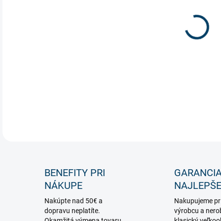
Tvar
LED 
rovn
je m
DETA
BENEFITY PRI
GARANCI
NÁKUPE
NAJLEPŠE
Nakúpte nad 50€ a
Nakupujeme pr
dopravu neplatíte.
výrobcu a nero
Okamžitá výmena tovaru,
klasický veľko