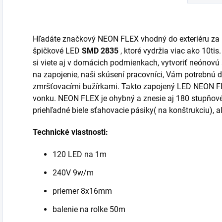
Hľadáte značkový NEON FLEX vhodný do exteriéru za
špičkové LED
SMD 2835
, ktoré vydržia viac ako 10t
si viete aj v domácich podmienkach, vytvoriť neónovú s
na zapojenie, naši skúsení pracovníci, Vám potrebnú d
zmršťovacími bužírkami. Takto zapojený LED NEON FL
vonku. NEON FLEX je ohybný a znesie aj 180 stupňové 
priehľadné biele sťahovacie pásiky( na konštrukciu), 
Technické vlastnosti:
120 LED na 1m
240V 9w/m
priemer 8x16mm
balenie na rolke 50m