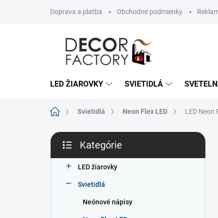
Prejsť
Doprava a platba
Obchodné podmienky
Reklam
na
obsah
LED ŽIAROVKY
SVIETIDLÁ
SVETELN
Domov
Svietidlá
Neon Flex LED
LED Neon 
B
Kategórie
o
Preskočiť
č
kategórie
n
LED žiarovky
ý
Svietidlá
p
a
Neónové nápisy
n