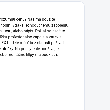
 rozumnú cenu? Náš má použité
is. hodín. Vďaka jednoduchému zapojeniu,
iluetu, alebo nápis. Pokiaľ sa necítite
ĺžku profesionálne zapoja a zatavia
EX budete môcť bez starostí požívať
otočky. Na prichytenie používajte
alebo montážne klipy (na podklad).