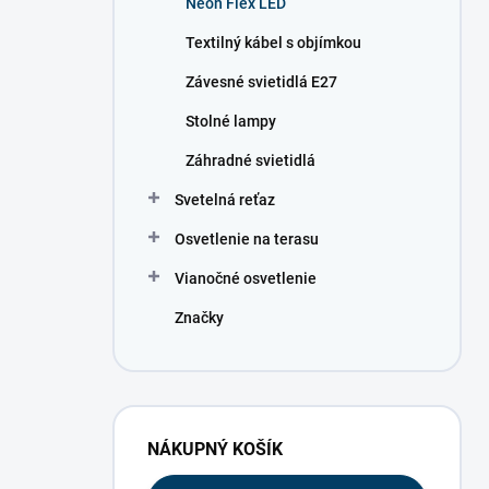
Neon Flex LED
e
l
Textilný kábel s objímkou
Závesné svietidlá E27
Stolné lampy
Záhradné svietidlá
Svetelná reťaz
Osvetlenie na terasu
Vianočné osvetlenie
Značky
NÁKUPNÝ KOŠÍK