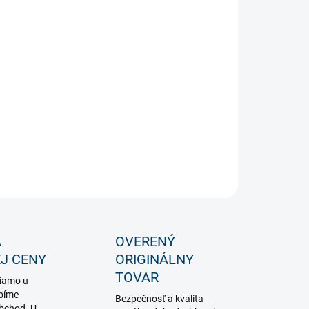
−
+
Pridať do košíka
ovateľná LED neónová trubica s reznou dĺžkou 1m. Počet
na 1m je 120ks, vďaka difúznemu PVC je svetlo
omerne distribuované do jednej strany. Tento NEON FLEX
ožné použiť v exteriéri.
ILNÉ INFORMÁCIE
OPÝTAŤ SA
STRÁŽIŤ
A
OVERENÝ
J CENY
ORIGINÁLNY
TOVAR
iamo u
bíme
Bezpečnosť a kvalita
obchod. U