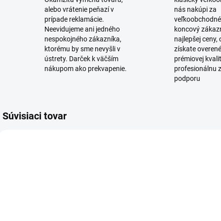
alebo vrátenie peňazí v
nás nakúpi za
prípade reklamácie.
veľkoobchodné
Neevidujeme ani jedného
koncový zákaz
nespokojného zákazníka,
najlepšej ceny,
ktorému by sme nevyšli v
získate overen
ústrety. Darček k väčším
prémiovej kvali
nákupom ako prekvapenie.
profesionálnu 
podporu
Súvisiaci tovar
SKLADOM
(10 KS)