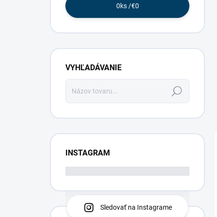
0
ks /
€0
VYHĽADÁVANIE
Hľadať
INSTAGRAM
Sledovať na Instagrame