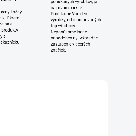
ponúkaných výrobkov, je
na prvom mieste.
 ceny každý
Ponúkame Vám len
ník. Okrem
výrobky, od renomovaných
 od nás
top výrobcov.
é produkty
Neponúkame lacné
ty a
napodobeniny. Výhradné
zákaznícku
zastúpenie viacerých
značiek.