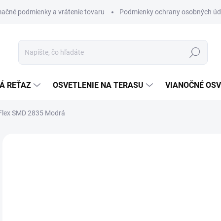
ačné podmienky a vrátenie tovaru
Podmienky ochrany osobných úd
Hľadať
Á REŤAZ
OSVETLENIE NA TERASU
VIANOČNÉ OSV
Flex SMD 2835 Modrá
ZNAČKA:
IPB DECORATION
€
€8,
Jedn
€10,
cena
NA