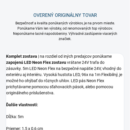
OVERENÝ ORIGINÁLNY TOVAR
Bezpečnosť a kvalita ponúkaných výrobkov, je na prvom mieste.
Ponúkame Vám len výrobky, od renomovaných top výrobcov.
Neponúkame lacné napodobeniny. Výhradné zastúpenie viacerých
značiek.
Komplet zostava
| na rozdiel od iných predajcov ponúkame
zapojenú LED Neon Flex zostavu
vrátane 24V trafa do
zásuvky. 5m LED Neon Flex na bezpečné napätie 24V, vhodný do
exteriéru aj interiéru. Vysoká hustota LED, 96x na 1m Flexibilný, je
možné ho ohýbať do rôznych uhlov. LED pás Neon Flex
prichytávame pomocou sťahovacích pások, alebo pomocou
originálneho príslušenstva.
Ďalšie vlastnosti:
Dĺžka: 5m
Priemer: 1,5 x 0,6 cm