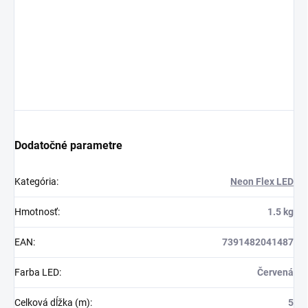
Dodatočné parametre
Kategória
:
Neon Flex LED
Hmotnosť
:
1.5 kg
EAN
:
7391482041487
Farba LED
:
Červená
Celková dĺžka (m)
:
5