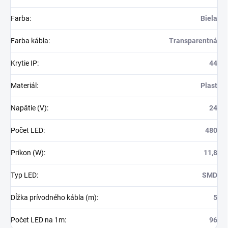
Farba
:
Biela
Farba kábla
:
Transparentná
Krytie IP
:
44
Materiál
:
Plast
Napätie (V)
:
24
Počet LED
:
480
Príkon (W)
:
11,8
Typ LED
:
SMD
Dĺžka prívodného kábla (m)
:
5
Počet LED na 1m
:
96