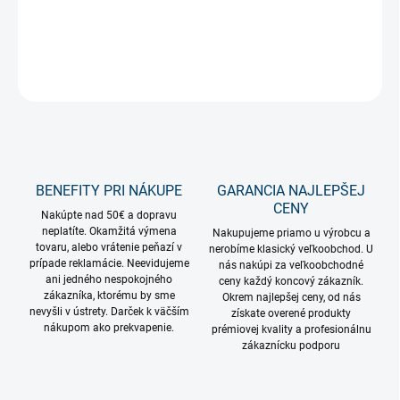
vrátane 5m pripojovacieho kábla s trafom.
DETAILNÉ INFORMÁCIE
OPÝTAŤ SA
STRÁŽIŤ
BENEFITY PRI NÁKUPE
GARANCIA NAJLEPŠEJ
CENY
Nakúpte nad 50€ a dopravu
neplatíte. Okamžitá výmena
Nakupujeme priamo u výrobcu a
tovaru, alebo vrátenie peňazí v
nerobíme klasický veľkoobchod. U
prípade reklamácie. Neevidujeme
nás nakúpi za veľkoobchodné
ani jedného nespokojného
ceny každý koncový zákazník.
zákazníka, ktorému by sme
Okrem najlepšej ceny, od nás
nevyšli v ústrety. Darček k väčším
získate overené produkty
nákupom ako prekvapenie.
prémiovej kvality a profesionálnu
zákaznícku podporu