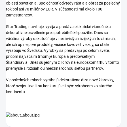
oblasti osvetlenia.
Spoločnosť odvtedy rástla a obrat za posledný
rok bol asi 70 miliónov EUR.
V súčasnosti má okolo 100
zamestnancov.
Star Trading navrhuje, vyvíja a predáva elektrické vianočné a
dekoratívne osvetlenie pre spotrebiteľské použitie.
Dnes sa
väčšina výroby uskutočňuje v nezávislých ázijských továrňach,
ale ich úplne prvé produkty, visiace kovové hviezdy, sa stále
vyrábajú vo Švédsku.
Výrobky sa predávajú po celom svete,
pričom najväčším trhom je Európa a predovšetkým
Škandinávia.
Dnes sú jedným z lídrov na európskom trhu v tomto
priemysle s rozsiahlou medzinárodnou sieťou partnerov.
V posledných rokoch vyrábajú dekoratívne dizajnové žiarovky,
ktoré svojou kvalitou konkurujú elitným výrobcom zo starého
kontinentu.