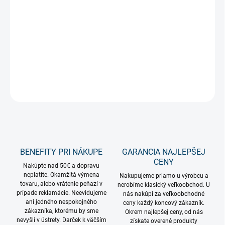
−
+
Pridať do košíka
Odolná farebná LED žiarovka E27 v matnom prevedení.
DETAILNÉ INFORMÁCIE
OPÝTAŤ SA
STRÁŽIŤ
BENEFITY PRI NÁKUPE
GARANCIA NAJLEPŠEJ
CENY
Nakúpte nad 50€ a dopravu
neplatíte. Okamžitá výmena
Nakupujeme priamo u výrobcu a
tovaru, alebo vrátenie peňazí v
nerobíme klasický veľkoobchod. U
prípade reklamácie. Neevidujeme
nás nakúpi za veľkoobchodné
ani jedného nespokojného
ceny každý koncový zákazník.
zákazníka, ktorému by sme
Okrem najlepšej ceny, od nás
nevyšli v ústrety. Darček k väčším
získate overené produkty