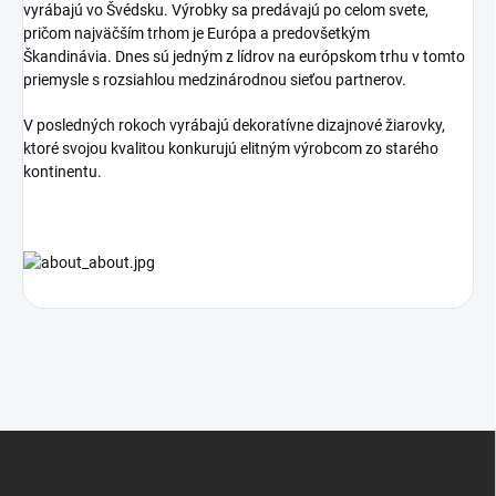
vyrábajú vo Švédsku.
Výrobky sa predávajú po celom svete,
pričom najväčším trhom je Európa a predovšetkým
Škandinávia.
Dnes sú jedným z lídrov na európskom trhu v tomto
priemysle s rozsiahlou medzinárodnou sieťou partnerov.
V posledných rokoch vyrábajú dekoratívne dizajnové žiarovky,
ktoré svojou kvalitou konkurujú elitným výrobcom zo starého
kontinentu.
Z
á
p