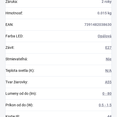
Záruka
:
2 roky
Hmotnosť
:
0.015 kg
EAN
:
7391482038630
Farba LED
:
Opálová
Závit
:
E27
Stmievateľná
:
Nie
Teplota svetla (K)
:
N/A
Tvar žiarovky
:
A55
Lumeny od do (lm)
:
0 - 80
Príkon od do (W)
:
0,5 - 1,5
Krytie IP
:
44