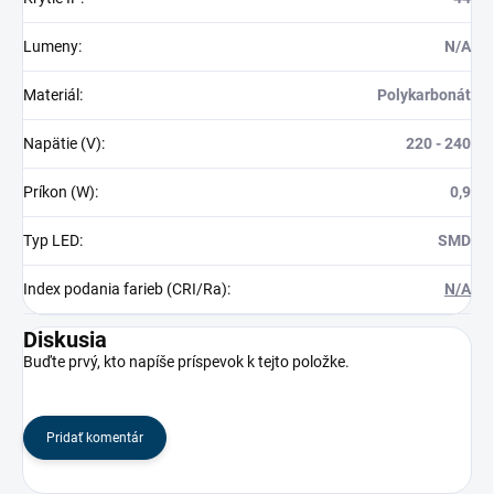
Lumeny
:
N/A
Materiál
:
Polykarbonát
Napätie (V)
:
220 - 240
Príkon (W)
:
0,9
Typ LED
:
SMD
Index podania farieb (CRI/Ra)
:
N/A
Diskusia
Buďte prvý, kto napíše príspevok k tejto položke.
Pridať komentár