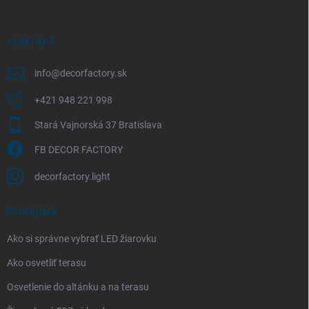
ä
t
i
KONTAKT
e
info
@
decorfactory.sk
+421 948 221 998
Stará Vajnorská 37 Bratislava
FB DECOR FACTORY
decorfactory.light
PORADŇA
Ako si správne vybrať LED žiarovku
Ako osvetliť terasu
Osvetlenie do altánku a na terasu