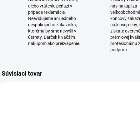
alebo vrátenie peňazí v
nás nakúpi za
prípade reklamácie.
veľkoobchodné
Neevidujeme ani jedného
koncový zákaz
nespokojného zákazníka,
najlepšej ceny,
ktorému by sme nevyšli v
získate overen
ústrety. Darček k väčším
prémiovej kvali
nákupom ako prekvapenie.
profesionálnu 
podporu
Súvisiaci tovar
ZADARMO
SKLADOM
(3 KS)