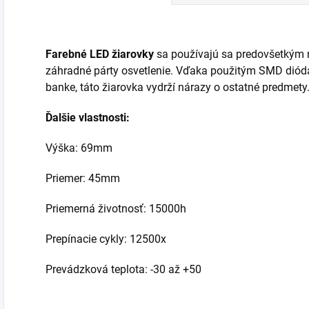
Výrobok sa dodáva
bez žiaroviek....
Farebné LED žiarovky
sa používajú sa predovšetkým n
záhradné párty osvetlenie. Vďaka použitým SMD dió
banke, táto žiarovka vydrží nárazy o ostatné predmety.
Ďalšie vlastnosti:
Výška: 69mm
Priemer: 45mm
Priemerná životnosť: 15000h
Prepínacie cykly: 12500x
Prevádzková teplota: -30 až +50