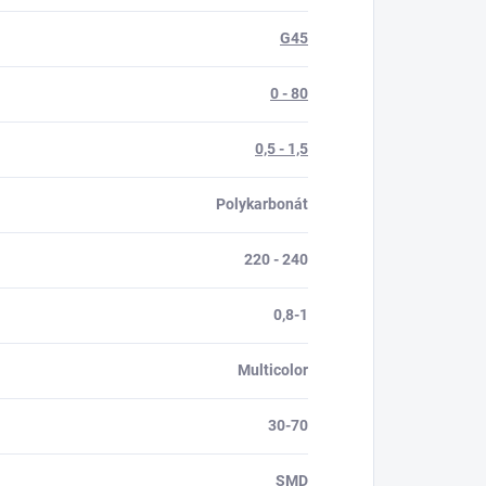
G45
0 - 80
0,5 - 1,5
Polykarbonát
220 - 240
0,8-1
Multicolor
30-70
SMD