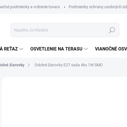
ačné podmienky a vrátenie tovaru
Podmienky ochrany osobných úd
Hľadať
Á REŤAZ
OSVETLENIE NA TERASU
VIANOČNÉ OSV
olné žiarovky
Odolné žiarovky E27 sada 4ks 1W SMD
ZNAČKA:
STAR TRADING
€
€8,
Jedn
€2,5
cena
SK