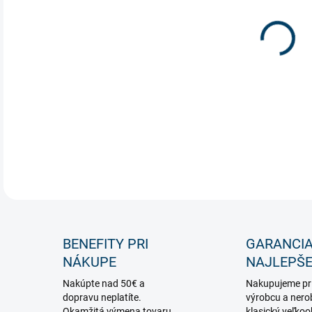
Sada
vonk
DETA
BENEFITY PRI
GARANCI
NÁKUPE
NAJLEPŠE
Nakúpte nad 50€ a
Nakupujeme pr
dopravu neplatíte.
výrobcu a nero
Okamžitá výmena tovaru,
klasický veľko