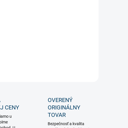
−
+
Pridať do košíka
 matných odolných LED žiaroviek typu E27 určených do
ajšieho prostredia.
ILNÉ INFORMÁCIE
OPÝTAŤ SA
STRÁŽIŤ
A
OVERENÝ
J CENY
ORIGINÁLNY
TOVAR
iamo u
bíme
Bezpečnosť a kvalita
obchod. U