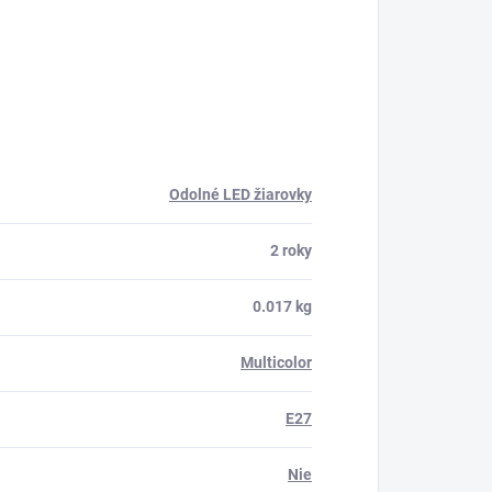
Odolné LED žiarovky
2 roky
0.017 kg
Multicolor
E27
Nie