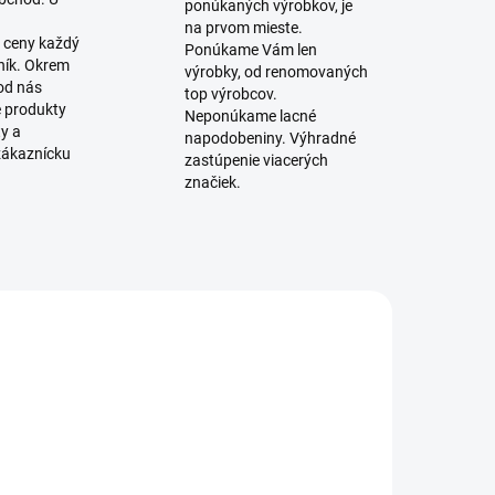
ponúkaných výrobkov, je
na prvom mieste.
 ceny každý
Ponúkame Vám len
ník. Okrem
výrobky, od renomovaných
 od nás
top výrobcov.
é produkty
Neponúkame lacné
ty a
napodobeniny. Výhradné
zákaznícku
zastúpenie viacerých
značiek.