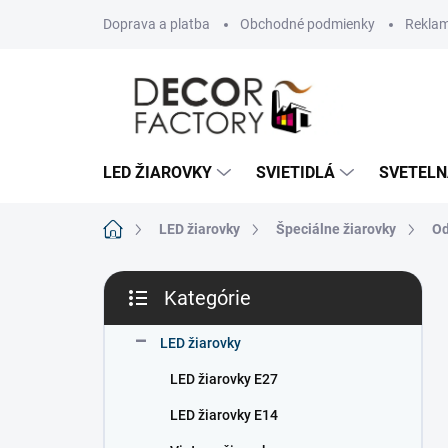
Prejsť
Doprava a platba
Obchodné podmienky
Reklam
na
obsah
LED ŽIAROVKY
SVIETIDLÁ
SVETELN
Domov
LED žiarovky
Špeciálne žiarovky
Od
B
Kategórie
o
Preskočiť
č
kategórie
n
LED žiarovky
ý
LED žiarovky E27
p
a
LED žiarovky E14
n