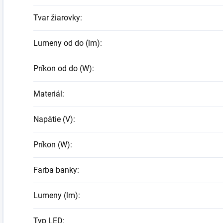
Tvar žiarovky
:
Lumeny od do (lm)
:
Príkon od do (W)
:
Materiál
:
Napätie (V)
:
Príkon (W)
:
Farba banky
:
Lumeny (lm)
:
Typ LED
: