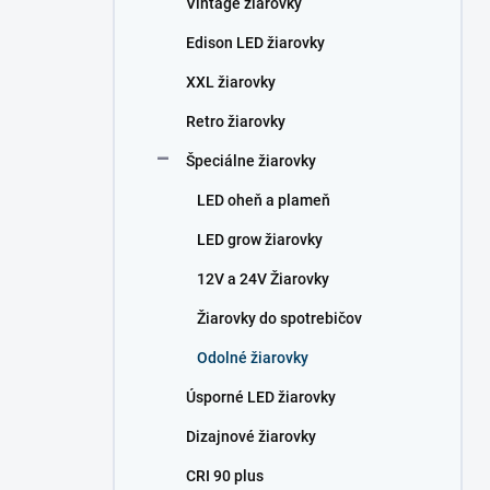
Vintage žiarovky
e
l
Edison LED žiarovky
XXL žiarovky
Retro žiarovky
Špeciálne žiarovky
LED oheň a plameň
LED grow žiarovky
12V a 24V Žiarovky
Žiarovky do spotrebičov
Odolné žiarovky
Úsporné LED žiarovky
Dizajnové žiarovky
CRI 90 plus