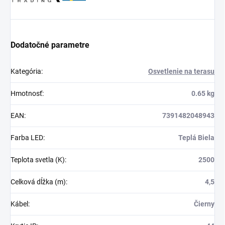
Dodatočné parametre
Kategória
:
Osvetlenie na terasu
Hmotnosť
:
0.65 kg
EAN
:
7391482048943
Farba LED
:
Teplá Biela
Teplota svetla (K)
:
2500
Celková dĺžka (m)
:
4,5
Kábel
:
Čierny