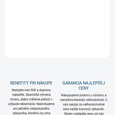
−
+
Pridať do košíka
Teplá biela svetelná reťaz s mini žiarovkami Hooky a mliečnymi
bankami.
DETAILNÉ INFORMÁCIE
OPÝTAŤ SA
STRÁŽIŤ
BENEFITY PRI NÁKUPE
GARANCIA NAJLEPŠEJ
CENY
Nakúpte nad 50€ a dopravu
neplatíte. Okamžitá výmena
Nakupujeme priamo u výrobcu a
tovaru, alebo vrátenie peňazí v
nerobíme klasický veľkoobchod. U
prípade reklamácie. Neevidujeme
nás nakúpi za veľkoobchodné
ani jedného nespokojného
ceny každý koncový zákazník.
zákazníka, ktorému by sme
Okrem najlepšej ceny, od nás