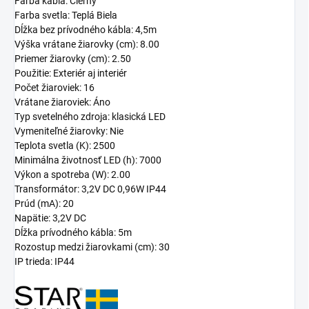
Farba kábla: Čierny
Farba svetla: Teplá Biela
Dĺžka bez prívodného kábla: 4,5m
Výška vrátane žiarovky (cm): 8.00
Priemer žiarovky (cm): 2.50
Použitie: Exteriér aj interiér
Počet žiaroviek: 16
Vrátane žiaroviek: Áno
Typ svetelného zdroja: klasická LED
Vymeniteľné žiarovky: Nie
Teplota svetla (K): 2500
Minimálna životnosť LED (h): 7000
Výkon a spotreba (W): 2.00
Transformátor:
3,2V DC 0,96W IP44
Prúd (mA): 20
Napätie: 3,2V DC
Dĺžka prívodného kábla: 5m
Rozostup medzi žiarovkami (cm): 30
IP trieda: IP44