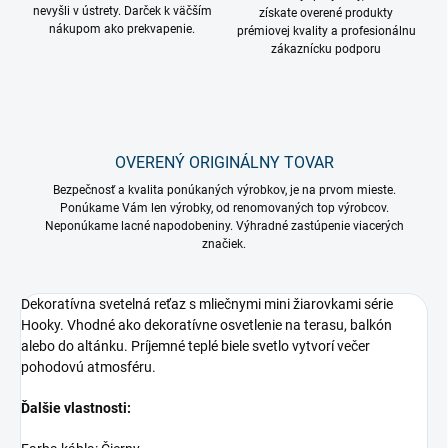
nevyšli v ústrety. Darček k väčším
získate overené produkty
nákupom ako prekvapenie.
prémiovej kvality a profesionálnu
zákaznícku podporu
OVERENÝ ORIGINÁLNY TOVAR
Bezpečnosť a kvalita ponúkaných výrobkov, je na prvom mieste.
Ponúkame Vám len výrobky, od renomovaných top výrobcov.
Neponúkame lacné napodobeniny. Výhradné zastúpenie viacerých
značiek.
Dekoratívna svetelná reťaz s mliečnymi mini žiarovkami série
Hooky. Vhodné ako dekoratívne osvetlenie na terasu, balkón
alebo do altánku. Príjemné teplé biele svetlo vytvorí večer
pohodovú atmosféru.
Ďalšie vlastnosti: