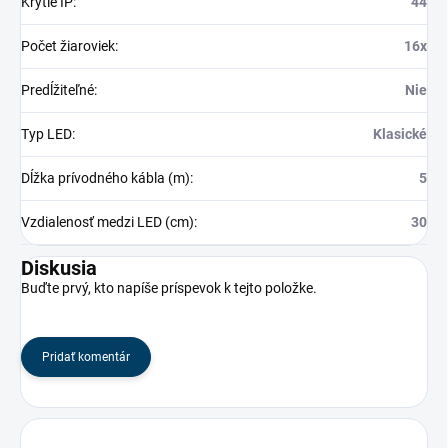
Krytie IP
:
44
Počet žiaroviek
:
16x
Predĺžiteľné
:
Nie
Typ LED
:
Klasické
Dĺžka prívodného kábla (m)
:
5
Vzdialenosť medzi LED (cm)
:
30
Diskusia
Buďte prvý, kto napíše príspevok k tejto položke.
Pridať komentár