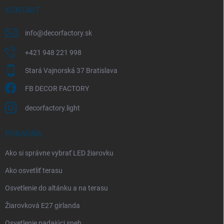
i
KONTAKT
e
info
@
decorfactory.sk
+421 948 221 998
Stará Vajnorská 37 Bratislava
FB DECOR FACTORY
decorfactory.light
PORADŇA
Ako si správne vybrať LED žiarovku
Ako osvetliť terasu
Osvetlenie do altánku a na terasu
Žiarovková E27 girlanda
Osvetlenie padajúci sneh