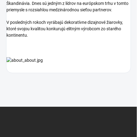
Škandinávia.
Dnes sú jedným z lídrov na európskom trhu v tomto
priemysle s rozsiahlou medzinárodnou sieťou partnerov.
V posledných rokoch vyrábajú dekoratívne dizajnové žiarovky,
ktoré svojou kvalitou konkurujú elitným výrobcom zo starého
kontinentu.
Z
á
p
ä
t