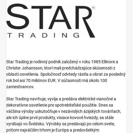
Star Trading je rodinný podnik založený v roku 1985 Ellinore a
Christer Johansson, ktorí mali predchádzajúce skúsenosti z
oblasti osvetlenia.
Spoločnosť odvtedy rástla a obrat za posledný
rok bol asi 70 miliónov EUR.
V súčasnosti má okolo 100
zamestnancov.
Star Trading navrhuje, vyvíja a predáva elektrické vianočné a
dekoratívne osvetlenie pre spotrebiteľské použitie.
Dnes sa
väčšina výroby uskutočňuje v nezávislých ázijských továrňach,
ale ich úplne prvé produkty, visiace kovové hviezdy, sa stále
vyrábajú vo Švédsku.
Výrobky sa predávajú po celom svete,
pričom najväčším trhom je Európa a predovšetkým