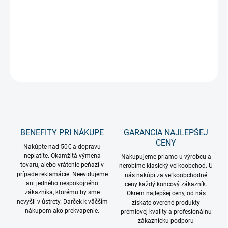
DETAILNÉ INFORMÁCIE
OPÝTAŤ SA
STRÁŽIŤ
BENEFITY PRI NÁKUPE
GARANCIA NAJLEPŠEJ
CENY
Nakúpte nad 50€ a dopravu
neplatíte. Okamžitá výmena
Nakupujeme priamo u výrobcu a
tovaru, alebo vrátenie peňazí v
nerobíme klasický veľkoobchod. U
prípade reklamácie. Neevidujeme
nás nakúpi za veľkoobchodné
ani jedného nespokojného
ceny každý koncový zákazník.
zákazníka, ktorému by sme
Okrem najlepšej ceny, od nás
nevyšli v ústrety. Darček k väčším
získate overené produkty
nákupom ako prekvapenie.
prémiovej kvality a profesionálnu
zákaznícku podporu