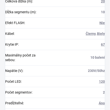
Celková dĺžka (m)
:
20
Dĺžka segmentu (m)
:
10
Efekt FLASH
:
Nie
Kábel
:
Čierny
,
Biely
Krytie IP
:
67
Maximálny počet za
10 balení
sebou
:
Napätie (V)
:
230V/50hz
Počet LED
:
120
Počet segmentov
:
2
Predĺžiteľné
:
Áno