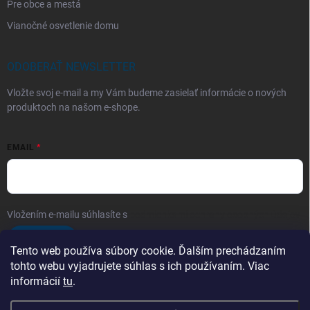
Pre obce a mestá
Vianočné osvetlenie domu
ODOBERAŤ NEWSLETTER
Vložte svoj e-mail a my Vám budeme zasielať informácie o nových
produktoch na našom e-shope.
EMAIL
Vložením e-mailu súhlasíte s
podmienkami ochrany osobných údajov
Prihlásiť sa
Tento web používa súbory cookie. Ďalším prechádzaním
tohto webu vyjadrujete súhlas s ich používaním. Viac
informácií
tu
.
Telefón