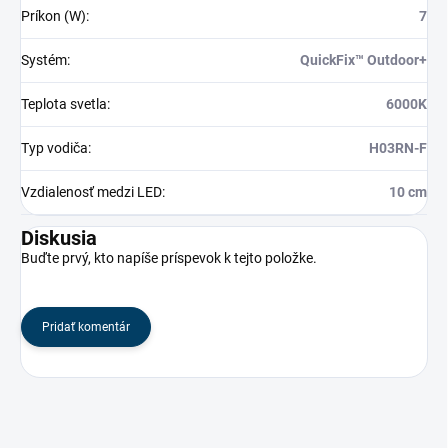
Príkon (W)
:
7
Systém
:
QuickFix™ Outdoor+
Teplota svetla
:
6000K
Typ vodiča
:
H03RN-F
Vzdialenosť medzi LED
:
10 cm
Diskusia
Buďte prvý, kto napíše príspevok k tejto položke.
Pridať komentár