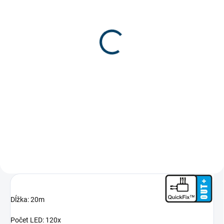
PREMIUM sieťový kábel
s usmerňovačom
€24
€19,51 bez DPH
Detail
Sieťový napájací kábel pre radu
PREMIUM. Vysoká odolnosť voči
vode IP67, maximálne zaťaženie
480W
Dĺžka: 20m
Počet LED: 120x