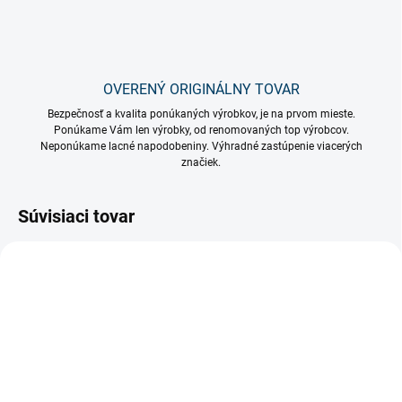
OVERENÝ ORIGINÁLNY TOVAR
Bezpečnosť a kvalita ponúkaných výrobkov, je na prvom mieste.
Ponúkame Vám len výrobky, od renomovaných top výrobcov.
Neponúkame lacné napodobeniny. Výhradné zastúpenie viacerých
značiek.
Súvisiaci tovar
NA OBJEDNÁVKU DO 4 PRAC. DNÍ