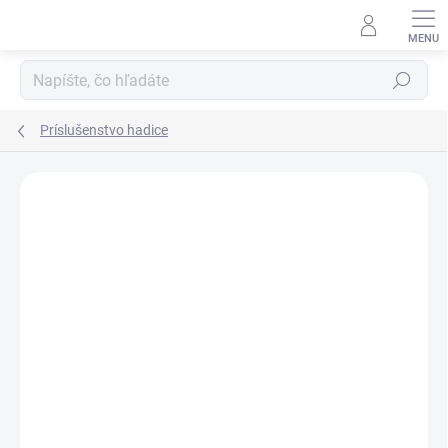
Prejsť
na
obsah
Hľadať
Príslušenstvo hadice