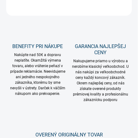
OPÝTAŤ SA
STRÁŽIŤ
BENEFITY PRI NÁKUPE
GARANCIA NAJLEPŠEJ
CENY
Nakúpte nad 50€ a dopravu
neplatíte. Okamžitá výmena
Nakupujeme priamo u výrobcu a
tovaru, alebo vrátenie peňazí v
nerobíme klasický veľkoobchod. U
prípade reklamácie. Neevidujeme
nás nakúpi za veľkoobchodné
ani jedného nespokojného
ceny každý koncový zákazník.
zákazníka, ktorému by sme
Okrem najlepšej ceny, od nás
nevyšli v ústrety. Darček k väčším
získate overené produkty
nákupom ako prekvapenie.
prémiovej kvality a profesionálnu
zákaznícku podporu
OVERENÝ ORIGINÁLNY TOVAR