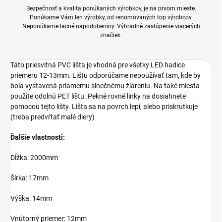
Bezpečnosť a kvalita ponúkaných výrobkov, je na prvom mieste.
Ponúkame Vám len výrobky, od renomovaných top výrobcov.
Neponúkame lacné napodobeniny. Výhradné zastúpenie viacerých
značiek.
Táto priesvitná PVC lišta je vhodná pre všetky LED hadice
priemeru 12-13mm. Lištu odporúčame nepoužívať tam, kde by
bola vystavená priamemu slnečnému žiareniu. Na také miesta
použite odolnú PET lištu. Pekné rovné linky na dosiahnete
pomocou tejto lišty. Lišta sa na povrch lepí, alebo priskrutkuje
(treba predvŕtať malé diery)
Ďalšie vlastnosti:
Dĺžka: 2000mm
Šírka: 17mm
Výška: 14mm
Vnútorný priemer: 12mm