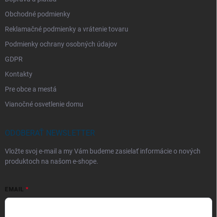
Obchodné podmienky
Reklamačné podmienky a vrátenie tovaru
Podmienky ochrany osobných údajov
GDPR
Kontakty
Pre obce a mestá
Vianočné osvetlenie domu
ODOBERAŤ NEWSLETTER
Vložte svoj e-mail a my Vám budeme zasielať informácie o nových
produktoch na našom e-shope.
EMAIL