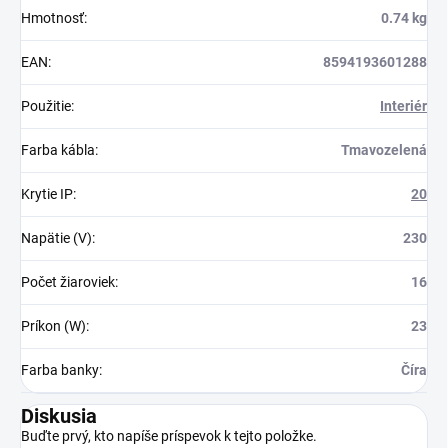
Hmotnosť
:
0.74 kg
EAN
:
8594193601288
Použitie
:
Interiér
Farba kábla
:
Tmavozelená
Krytie IP
:
20
Napätie (V)
:
230
Počet žiaroviek
:
16
Príkon (W)
:
23
Farba banky
:
Číra
Diskusia
Buďte prvý, kto napíše príspevok k tejto položke.