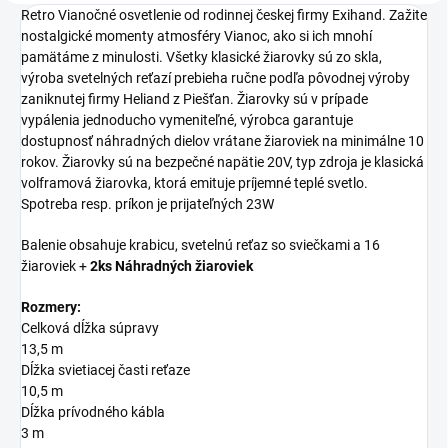
Retro Vianočné osvetlenie od rodinnej českej firmy Exihand. Zažite
nostalgické momenty atmosféry Vianoc, ako si ich mnohí
pamätáme z minulosti. Všetky klasické žiarovky sú zo skla,
výroba svetelných reťazí prebieha ručne podľa pôvodnej výroby
zaniknutej firmy Heliand z Piešťan. Žiarovky sú v prípade
vypálenia jednoducho vymeniteľné, výrobca garantuje
dostupnosť náhradných dielov vrátane žiaroviek na minimálne 10
rokov. Žiarovky sú na bezpečné napätie 20V, typ zdroja je klasická
volframová žiarovka, ktorá emituje príjemné teplé svetlo.
Spotreba resp. príkon je prijateľných 23W
Balenie obsahuje krabicu, svetelnú reťaz so sviečkami a 16
žiaroviek +
2ks Náhradných žiaroviek
Rozmery:
Celková dĺžka súpravy
13,5 m
Dĺžka svietiacej časti reťaze
10,5 m
Dĺžka prívodného kábla
3 m