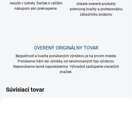
nevyšli v ústrety. Darček k väčším
získate overené produkty
nákupom ako prekvapenie.
prémiovej kvality a profesionálnu
zákaznícku podporu
OVERENÝ ORIGINÁLNY TOVAR
Bezpečnosť a kvalita ponúkaných výrobkov, je na prvom mieste.
Ponúkame Vám len výrobky, od renomovaných top výrobcov.
Neponúkame lacné napodobeniny. Výhradné zastúpenie viacerých
značiek.
Súvisiaci tovar