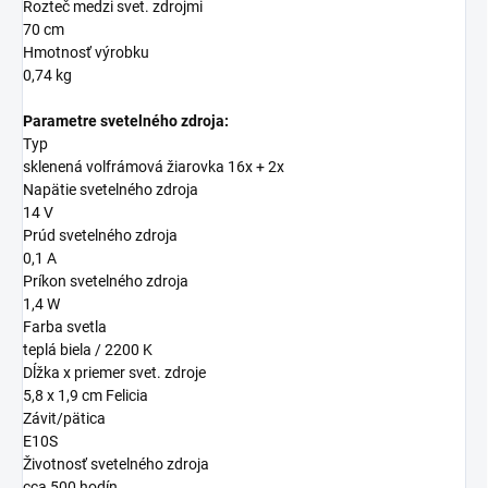
Rozteč medzi svet.
zdrojmi
70 cm
Hmotnosť výrobku
0,74 kg
Parametre svetelného zdroja:
Typ
sklenená volfrámová žiarovka 16x + 2x
Napätie svetelného zdroja
14 V
Prúd svetelného zdroja
0,1 A
Príkon svetelného zdroja
1,4 W
Farba svetla
teplá biela / 2200 K
Dĺžka x priemer svet.
zdroje
5,8 x 1,9 cm Felicia
Závit/pätica
E10S
Životnosť svetelného zdroja
cca 500 hodín