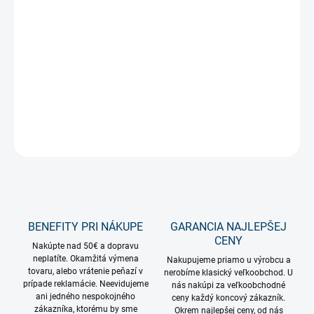
−
+
Pridať do košíka
Tradičné Vianočné osvetlenie sviečky na stromček s prirodzeným
teplým bielym svetlom klasickej minižiarovky.
DETAILNÉ INFORMÁCIE
OPÝTAŤ SA
STRÁŽIŤ
BENEFITY PRI NÁKUPE
GARANCIA NAJLEPŠEJ
CENY
Nakúpte nad 50€ a dopravu
neplatíte. Okamžitá výmena
Nakupujeme priamo u výrobcu a
tovaru, alebo vrátenie peňazí v
nerobíme klasický veľkoobchod. U
prípade reklamácie. Neevidujeme
nás nakúpi za veľkoobchodné
ani jedného nespokojného
ceny každý koncový zákazník.
zákazníka, ktorému by sme
Okrem najlepšej ceny, od nás