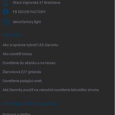
Stará Vajnorská 37 Bratislava
FB DECOR FACTORY
decorfactory.light
PORADŇA
Ako si správne vybrať LED žiarovku
Ako osvetliť terasu
Osvetlenie do altánku a na terasu
Žiarovková E27 girlanda
Osvetlenie padajúci sneh
Aké žiarovky použiť na vianočné osvetlenie listnatého stromu
INFORMÁCIE PRE ZÁKAZNÍKA
Doprava a platba