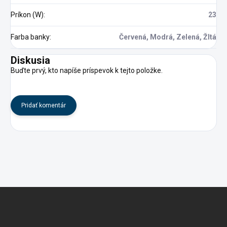
Príkon (W)
:
23
Farba banky
:
Červená, Modrá, Zelená, Žltá
Diskusia
Buďte prvý, kto napíše príspevok k tejto položke.
Pridať komentár
Z
á
p
ä