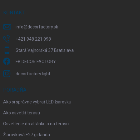
t
i
KONTAKT
e
info
@
decorfactory.sk
+421 948 221 998
Stará Vajnorská 37 Bratislava
FB DECOR FACTORY
decorfactory.light
PORADŇA
Ako si správne vybrať LED žiarovku
Ako osvetliť terasu
Osvetlenie do altánku a na terasu
Žiarovková E27 girlanda