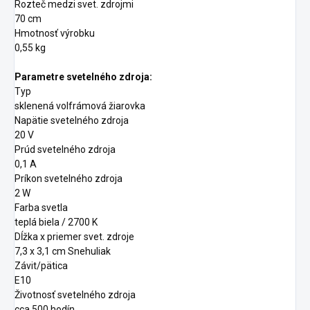
Rozteč medzi svet.
zdrojmi
70 cm
Hmotnosť výrobku
0,55 kg
Parametre svetelného zdroja:
Typ
sklenená volfrámová žiarovka
Napätie svetelného zdroja
20 V
Prúd svetelného zdroja
0,1 A
Príkon svetelného zdroja
2 W
Farba svetla
teplá biela / 2700 K
Dĺžka x priemer svet.
zdroje
7,3 x 3,1 cm Snehuliak
Závit/pätica
E10
Životnosť svetelného zdroja
cca 500 hodín