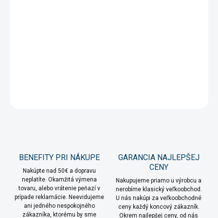
−
+
Pridať do košíka
Obľúbené retro Vianočné osvetlenie na stromček s ručne
maľovanými žiarovkami v tvare šišiek.
DETAILNÉ INFORMÁCIE
OPÝTAŤ SA
STRÁŽIŤ
BENEFITY PRI NÁKUPE
GARANCIA NAJLEPŠEJ
CENY
Nakúpte nad 50€ a dopravu
neplatíte. Okamžitá výmena
Nakupujeme priamo u výrobcu a
tovaru, alebo vrátenie peňazí v
nerobíme klasický veľkoobchod.
prípade reklamácie. Neevidujeme
U nás nakúpi za veľkoobchodné
ani jedného nespokojného
ceny každý koncový zákazník.
zákazníka, ktorému by sme
Okrem najlepšej ceny, od nás