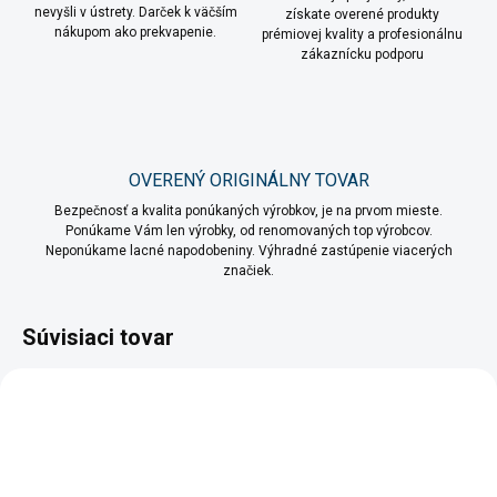
nevyšli v ústrety. Darček k väčším
získate overené produkty
nákupom ako prekvapenie.
prémiovej kvality a profesionálnu
zákaznícku podporu
OVERENÝ ORIGINÁLNY TOVAR
Bezpečnosť a kvalita ponúkaných výrobkov, je na prvom mieste.
Ponúkame Vám len výrobky, od renomovaných top výrobcov.
Neponúkame lacné napodobeniny. Výhradné zastúpenie viacerých
značiek.
Súvisiaci tovar