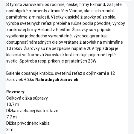
S týmito žiarovkami od rodinnej českej firmy Exihand, zažijete
nostalgické momenty atmosféry Vianoc, ako si ich mnohí
pamätáme z minulosti. Všetky klasické žiarovky sú zo skla,
výroba svetelných reťazí prebieha ručne podľa pôvodnej výroby
zaniknutej firmy Heliand z Piešťan. Žiarovky sú v prípade
vypálenia jednoducho vymeniteľné, výrobca garantuje
dostupnosť náhradných dielov vrátane žiaroviek na minimálne
10 rokov. Žiarovky sú na bezpečné napätie 20V, typ zdroja je
klasická volframová žiarovka, ktorá emituje príjemné teplé
svetlo. Spotreba resp. príkon je prijateľných 23W
Balenie obsahuje krabicu, svetelnú reťaz s objímkami a 12
žiaroviek +
2ks Náhradných žiaroviek
Rozmery:
Celková dĺžka súpravy
10,7 m
Dĺžka svietiacej časti reťaze
7,7 m
Dĺžka prívodného kábla
3 m