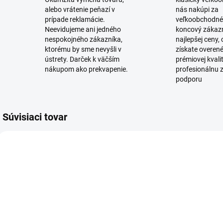
alebo vrátenie peňazí v
nás nakúpi za
prípade reklamácie.
veľkoobchodné
Neevidujeme ani jedného
koncový zákaz
nespokojného zákazníka,
najlepšej ceny,
ktorému by sme nevyšli v
získate overen
ústrety. Darček k väčším
prémiovej kvali
nákupom ako prekvapenie.
profesionálnu 
podporu
Súvisiaci tovar
SKLADOM
SKLADOM
(7 KS)
(1 KS)