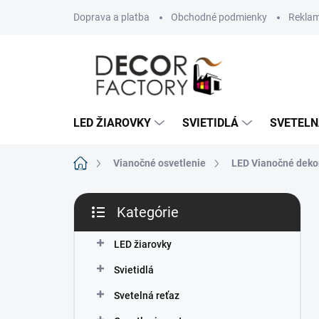
Prejsť
Doprava a platba
Obchodné podmienky
Reklam
na
obsah
LED ŽIAROVKY
SVIETIDLÁ
SVETELN
Domov
Vianočné osvetlenie
LED Vianočné deko
B
Kategórie
o
Preskočiť
č
kategórie
n
LED žiarovky
ý
Svietidlá
p
a
Svetelná reťaz
n