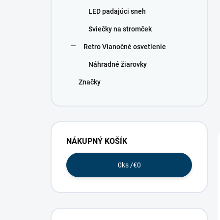
LED padajúci sneh
Sviečky na stromček
Retro Vianočné osvetlenie
Náhradné žiarovky
Značky
NÁKUPNÝ KOŠÍK
0
ks /
€0