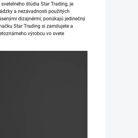
vetelného štúdia Star Trading, je
vádzky a nezávadnosti použitých
úsenými dizajnérmi, ponúkajú jedinečný
načku Star Trading si zamilujete a
svetoznámeho výrobcu vo svete