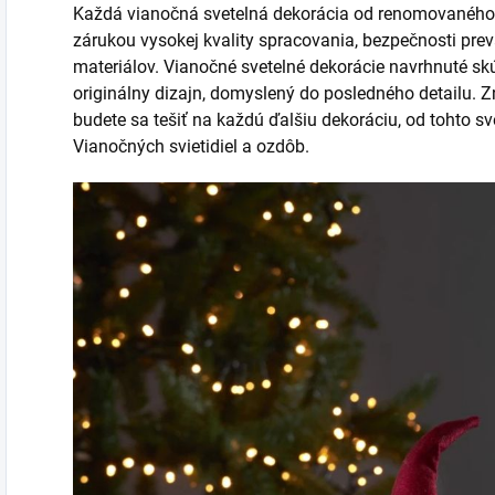
Každá vianočná svetelná dekorácia od renomovaného s
zárukou vysokej kvality spracovania, bezpečnosti pre
materiálov. Vianočné svetelné dekorácie navrhnuté sk
originálny dizajn, domyslený do posledného detailu. Z
budete sa tešiť na každú ďalšiu dekoráciu, od tohto 
Vianočných svietidiel a ozdôb.