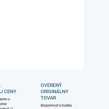
−
+
Pridať do košíka
lá dekorácia vianočného trpaslíka, resp. škriatka 40cm
ká so 6 LED
ILNÉ INFORMÁCIE
OPÝTAŤ SA
STRÁŽIŤ
A
OVERENÝ
J CENY
ORIGINÁLNY
TOVAR
iamo u
bíme
Bezpečnosť a kvalita
obchod. U