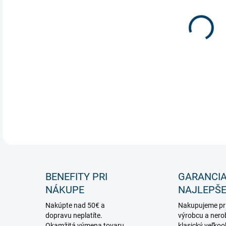
Vese
vyso
DETA
BENEFITY PRI
GARANCI
NÁKUPE
NAJLEPŠE
Nakúpte nad 50€ a
Nakupujeme pr
dopravu neplatíte.
výrobcu a nero
Okamžitá výmena tovaru,
klasický veľko