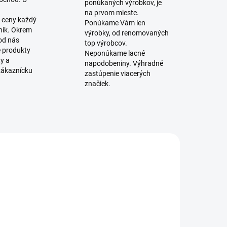
ponúkaných výrobkov, je
na prvom mieste.
 ceny každý
Ponúkame Vám len
ník. Okrem
výrobky, od renomovaných
 od nás
top výrobcov.
é produkty
Neponúkame lacné
ty a
napodobeniny. Výhradné
zákaznícku
zastúpenie viacerých
značiek.
SKLADOM
SKLADOM
(5 KS)
(8 KS)