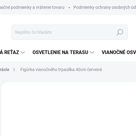
ačné podmienky a vrátenie tovaru
Podmienky ochrany osobných úd
Hľadať
Á REŤAZ
OSVETLENIE NA TERASU
VIANOČNÉ OSV
rácie
Figúrka vianočného trpaslíka 40cm červená
ZNAČKA:
STAR TRADING
€
€15
Jedn
€19,
cena
SK