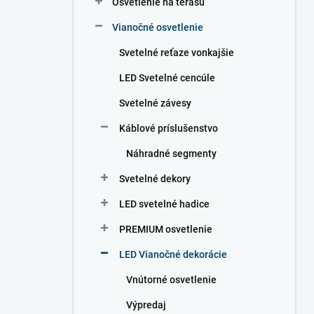
Osvetlenie na terasu
e
l
Vianočné osvetlenie
Svetelné reťaze vonkajšie
LED Svetelné cencúle
Svetelné závesy
Káblové príslušenstvo
Náhradné segmenty
Svetelné dekory
LED svetelné hadice
PREMIUM osvetlenie
LED Vianočné dekorácie
Vnútorné osvetlenie
Výpredaj