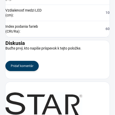
Vzdialenosť medzi LED
10
(cm)
:
Index podania farieb
60
(CRI/Ra)
:
Diskusia
Buďte prvý, kto napíše príspevok k tejto položke.
Pridať komentár