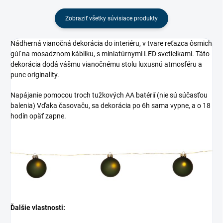
Zobraziť všetky súvisiace produkty
Nádherná vianočná dekorácia do interiéru, v tvare reťazca ôsmich
gúľ na mosadznom kábliku, s miniatúrnymi LED svetielkami. Táto
dekorácia dodá vášmu vianočnému stolu luxusnú atmosféru a
punc originality.
Napájanie pomocou troch tužkových AA batérií (
nie sú súčasťou
balenia) Vďaka časovaču, sa dekorácia po 6h sama vypne, a o 18
hodín opäť zapne.
Ďalšie vlastnosti: