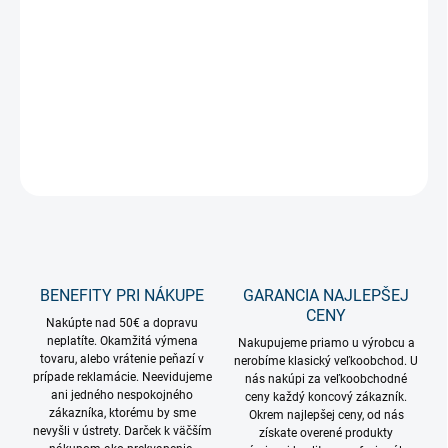
−
+
Pridať do košíka
Vianočná svetelná dekorácia, mosadzná svietiaca reťaz s malými
svetielkami a svietiacimi vianočnými guľami
DETAILNÉ INFORMÁCIE
OPÝTAŤ SA
STRÁŽIŤ
BENEFITY PRI NÁKUPE
GARANCIA NAJLEPŠEJ
CENY
Nakúpte nad 50€ a dopravu
neplatíte. Okamžitá výmena
Nakupujeme priamo u výrobcu a
tovaru, alebo vrátenie peňazí v
nerobíme klasický veľkoobchod. U
prípade reklamácie. Neevidujeme
nás nakúpi za veľkoobchodné
ani jedného nespokojného
ceny každý koncový zákazník.
zákazníka, ktorému by sme
Okrem najlepšej ceny, od nás
nevyšli v ústrety. Darček k väčším
získate overené produkty