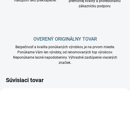
nákupom ako prekvapenie.
prémiovej kvality a profesionálnu
zákaznícku podporu
OVERENÝ ORIGINÁLNY TOVAR
Bezpečnosť a kvalita ponúkaných výrobkov, je na prvom mieste.
Ponúkame Vám len výrobky, od renomovaných top výrobcov.
Neponúkame lacné napodobeniny. Výhradné zastúpenie viacerých
značiek.
Súvisiaci tovar
ZADARMO