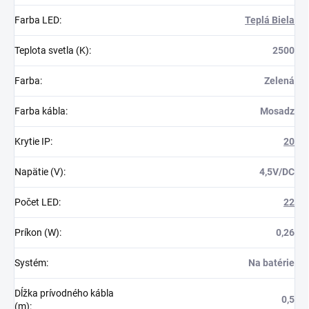
Farba LED
:
Teplá Biela
Teplota svetla (K)
:
2500
Farba
:
Zelená
Farba kábla
:
Mosadz
Krytie IP
:
20
Napätie (V)
:
4,5V/DC
Počet LED
:
22
Príkon (W)
:
0,26
Systém
:
Na batérie
Dĺžka prívodného kábla
0,5
(m)
: