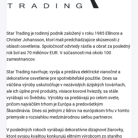
Star Trading je rodinný podnik založený v roku 1985 Ellinore a
Christer Johansson, ktorí mali predchádzajúce skúsenosti z
oblasti osvetlenia.
Spoločnosť odvtedy rástla a obrat za posledný
rok bol asi 70 miliónov EUR.
V súčasnosti má okolo 100
zamestnancov.
Star Trading navrhuje, vyvíja a predáva elektrické vianočné a
dekoratívne osvetlenie pre spotrebiteľské použitie.
Dnes sa
väčšina výroby uskutočňuje v nezávislých ázijských továrňach,
ale ich úplne prvé produkty, visiace kovové hviezdy, sa stále
vyrábajú vo Švédsku.
Výrobky sa predávajú po celom svete,
pričom najväčším trhom je Európa a predovšetkým
Škandinávia.
Dnes sú jedným z lídrov na európskom trhu v tomto
priemysle s rozsiahlou medzinárodnou sieťou partnerov.
V posledných rokoch vyrábajú dekoratívne dizajnové žiarovky,
ktoré svojou kvalitou konkurujú elitným výrobcom zo starého