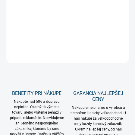
Svetelný záves s efektom FLASH 2x3m do vonkajšieho alebo
vnútorného prostredia. Kvalitné vode-odolné konektory umožňujú
pohodlné spájanie výrobku.
DETAILNÉ INFORMÁCIE
OPÝTAŤ SA
STRÁŽIŤ
BENEFITY PRI NÁKUPE
GARANCIA NAJLEPŠEJ
CENY
Nakúpte nad 50€ a dopravu
neplatíte. Okamžitá výmena
Nakupujeme priamo u výrobcu a
tovaru, alebo vrátenie peňazí v
nerobíme klasický veľkoobchod. U
prípade reklamácie. Neevidujeme
nás nakúpi za veľkoobchodné
ani jedného nespokojného
ceny každý koncový zákazník.
zákazníka, ktorému by sme
Okrem najlepšej ceny, od nás
nevyšli v ústrety. Darček k väčším
získate overené produkty