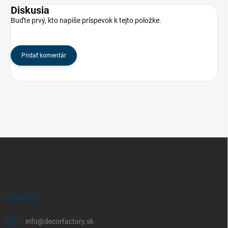
Diskusia
Buďte prvý, kto napíše príspevok k tejto položke.
Pridať komentár
Z
á
p
ä
t
i
KONTAKT
e
info
@
decorfactory.sk