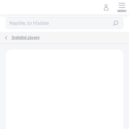
Prejsť
na
obsah
Hľadať
Svetelné závesy