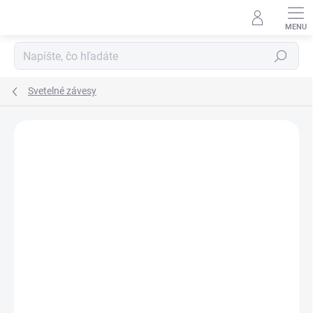
Prejsť
na
obsah
Hľadať
Svetelné závesy