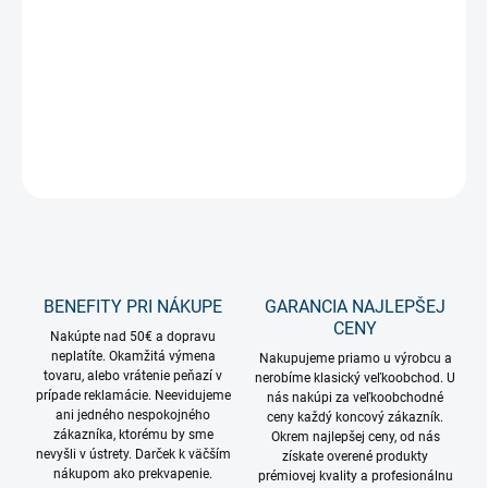
Svetelný záves 2x3m do vonkajšieho alebo vnútorného prostredia.
Svetelný záves má vymeniteľné zvislé pramene. Kvalitné vode-
odolné konektory umožňujú pohodlné spájanie výrobku.
DETAILNÉ INFORMÁCIE
OPÝTAŤ SA
STRÁŽIŤ
BENEFITY PRI NÁKUPE
GARANCIA NAJLEPŠEJ
CENY
Nakúpte nad 50€ a dopravu
neplatíte. Okamžitá výmena
Nakupujeme priamo u výrobcu a
tovaru, alebo vrátenie peňazí v
nerobíme klasický veľkoobchod. U
prípade reklamácie. Neevidujeme
nás nakúpi za veľkoobchodné
ani jedného nespokojného
ceny každý koncový zákazník.
zákazníka, ktorému by sme
Okrem najlepšej ceny, od nás
nevyšli v ústrety. Darček k väčším
získate overené produkty
nákupom ako prekvapenie.
prémiovej kvality a profesionálnu