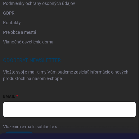
Podmienky ochrany osobných údajov
GDPR
Kontakty
Pre obce a mestá
Vianočné osvetlenie domu
ODOBERAŤ NEWSLETTER
Vložte svoj e-mail a my Vám budeme zasielať informácie o nových
produktoch na našom e-shope.
EMAIL
Vložením e-mailu súhlasíte s
podmienkami ochrany osobných údajov
Prihlásiť sa