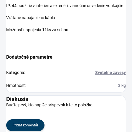
IP: 44 použitie v interiéri a exteriéri, vianočné osvetlenie vonkajšie
Vrátane napájacieho kábla
Možnosť napojenia 11ks za sebou
Dodatočné parametre
Kategória
:
Svetelné závesy
Hmotnosť
:
3 kg
Diskusia
Buďte prvý, kto napíše príspevok k tejto položke.
Pridať komentár