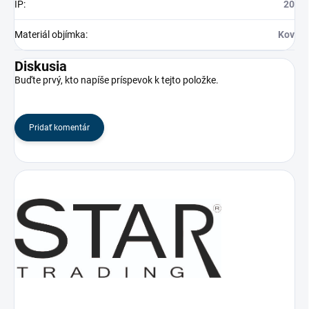
IP
:
20
Materiál objímka
:
Kov
Diskusia
Buďte prvý, kto napíše príspevok k tejto položke.
Pridať komentár