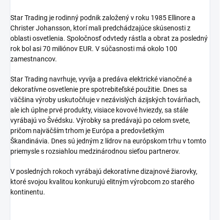
Star Trading je rodinný podnik založený v roku 1985 Ellinore a
Christer Johansson, ktorí mali predchádzajúce skúsenosti z
oblasti osvetlenia.
Spoločnosť odvtedy rástla a obrat za posledný
rok bol asi 70 miliónov EUR.
V súčasnosti má okolo 100
zamestnancov.
Star Trading navrhuje, vyvíja a predáva elektrické vianočné a
dekoratívne osvetlenie pre spotrebiteľské použitie.
Dnes sa
väčšina výroby uskutočňuje v nezávislých ázijských továrňach,
ale ich úplne prvé produkty, visiace kovové hviezdy, sa stále
vyrábajú vo Švédsku.
Výrobky sa predávajú po celom svete,
pričom najväčším trhom je Európa a predovšetkým
Škandinávia.
Dnes sú jedným z lídrov na európskom trhu v tomto
priemysle s rozsiahlou medzinárodnou sieťou partnerov.
V posledných rokoch vyrábajú dekoratívne dizajnové žiarovky,
ktoré svojou kvalitou konkurujú elitným výrobcom zo starého
kontinentu.