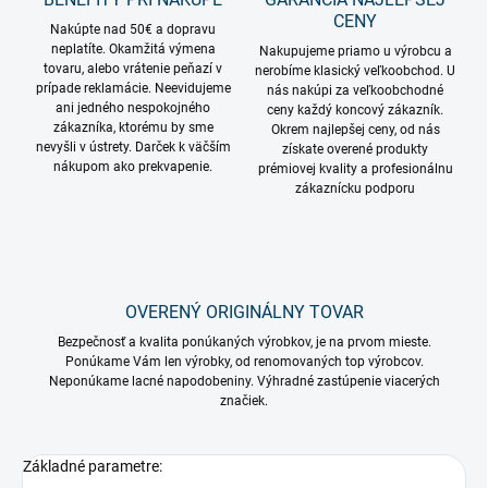
CENY
Nakúpte nad 50€ a dopravu
neplatíte. Okamžitá výmena
Nakupujeme priamo u výrobcu a
tovaru, alebo vrátenie peňazí v
nerobíme klasický veľkoobchod. U
prípade reklamácie. Neevidujeme
nás nakúpi za veľkoobchodné
ani jedného nespokojného
ceny každý koncový zákazník.
zákazníka, ktorému by sme
Okrem najlepšej ceny, od nás
nevyšli v ústrety. Darček k väčším
získate overené produkty
nákupom ako prekvapenie.
prémiovej kvality a profesionálnu
zákaznícku podporu
OVERENÝ ORIGINÁLNY TOVAR
Bezpečnosť a kvalita ponúkaných výrobkov, je na prvom mieste.
Ponúkame Vám len výrobky, od renomovaných top výrobcov.
Neponúkame lacné napodobeniny. Výhradné zastúpenie viacerých
značiek.
Základné parametre: