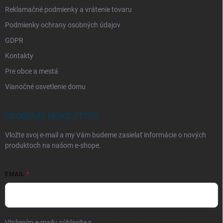
Reklamačné podmienky a vrátenie tovaru
Podmienky ochrany osobných údajov
GDPR
Kontakty
Pre obce a mestá
Vianočné osvetlenie domu
ODOBERAŤ NEWSLETTER
Vložte svoj e-mail a my Vám budeme zasielať informácie o nových
produktoch na našom e-shope.
EMAIL
Vložením e-mailu súhlasíte s
podmienkami ochrany osobných údajov