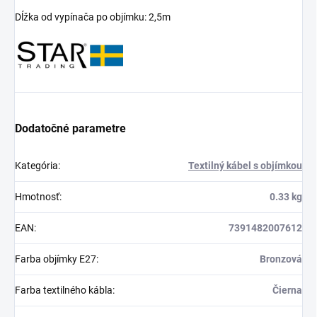
Dĺžka od vypínača po objímku: 2,5m
Dodatočné parametre
Kategória
:
Textilný kábel s objímkou
Hmotnosť
:
0.33 kg
EAN
:
7391482007612
Farba objímky E27
:
Bronzová
Farba textilného kábla
:
Čierna