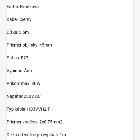
Farba: Bronzová
Kábel: Čierny
Dĺžka: 3,5m
Priemer objímky: 45mm
Pätica: E27
Vypínač: Áno
Príkon: max. 40W
Napátie: 230V AC
Typ kábla:
H03VVH2-F
Priemer vodičov: 2x0,75mm2
Dĺžka od vidlice po vypínač: 1m