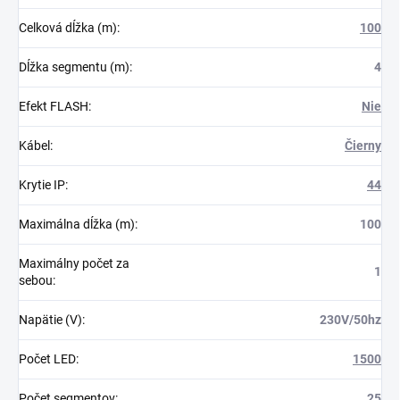
Celková dĺžka (m)
:
100
Dĺžka segmentu (m)
:
4
Efekt FLASH
:
Nie
Kábel
:
Čierny
Krytie IP
:
44
Maximálna dĺžka (m)
:
100
Maximálny počet za
1
sebou
:
Napätie (V)
:
230V/50hz
Počet LED
:
1500
Počet segmentov
:
25