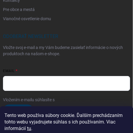
Kontakty
Pre obce a mestá
Vianočné osvetlenie domu
ODOBERAŤ NEWSLETTER
Vložte svoj e-mail a my Vám budeme zasielať informácie o nových
produktoch na našom e-shope.
EMAIL
Vložením e-mailu súhlasíte s
podmienkami ochrany osobných údajov
Prihlásiť sa
Tento web používa súbory cookie. Ďalším prechádzaním
tohto webu vyjadrujete súhlas s ich používaním. Viac
informácií
tu
.