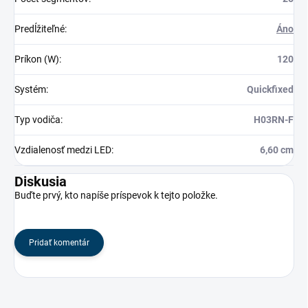
Predĺžiteľné
:
Áno
Príkon (W)
:
120
Systém
:
Quickfixed
Typ vodiča
:
H03RN-F
Vzdialenosť medzi LED
:
6,60 cm
Diskusia
Buďte prvý, kto napíše príspevok k tejto položke.
Pridať komentár