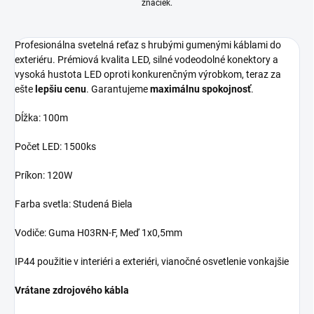
značiek.
Profesionálna svetelná reťaz s hrubými gumenými káblami do
exteriéru. Prémiová kvalita LED, silné vodeodolné konektory a
vysoká hustota LED oproti konkurenčným výrobkom, teraz za
ešte
lepšiu cenu
. Garantujeme
maximálnu spokojnosť
.
Dĺžka: 100m
Počet LED: 1500ks
Príkon: 120W
Farba svetla: Studená Biela
Vodiče: Guma H03RN-F, Meď 1x0,5mm
IP44 použitie v interiéri a exteriéri, vianočné osvetlenie vonkajšie
Vrátane zdrojového kábla