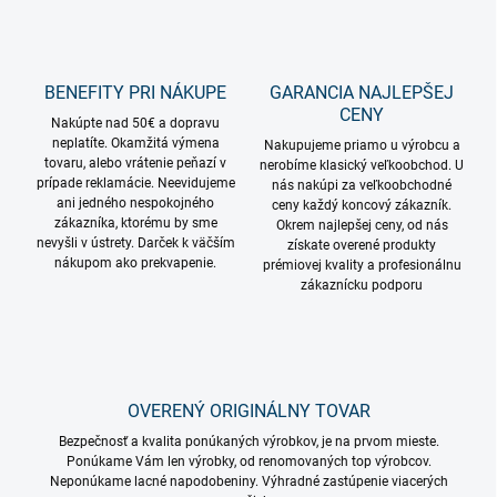
BENEFITY PRI NÁKUPE
GARANCIA NAJLEPŠEJ
CENY
Nakúpte nad 50€ a dopravu
neplatíte. Okamžitá výmena
Nakupujeme priamo u výrobcu a
tovaru, alebo vrátenie peňazí v
nerobíme klasický veľkoobchod. U
prípade reklamácie. Neevidujeme
nás nakúpi za veľkoobchodné
ani jedného nespokojného
ceny každý koncový zákazník.
zákazníka, ktorému by sme
Okrem najlepšej ceny, od nás
nevyšli v ústrety. Darček k väčším
získate overené produkty
nákupom ako prekvapenie.
prémiovej kvality a profesionálnu
zákaznícku podporu
OVERENÝ ORIGINÁLNY TOVAR
Bezpečnosť a kvalita ponúkaných výrobkov, je na prvom mieste.
Ponúkame Vám len výrobky, od renomovaných top výrobcov.
Neponúkame lacné napodobeniny. Výhradné zastúpenie viacerých