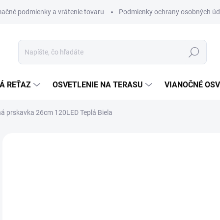
ačné podmienky a vrátenie tovaru
Podmienky ochrany osobných úd
Hľadať
Á REŤAZ
OSVETLENIE NA TERASU
VIANOČNÉ OSV
á prskavka 26cm 120LED Teplá Biela
ZNAČKA:
STAR TRADING
€
€12
Jedn
€14,
cena
SK