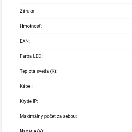
Záruka
:
Hmotnosť
:
EAN
:
Farba LED
:
Teplota svetla (K)
:
Kábel
:
Krytie IP
:
Maximálny počet za sebou
:
Napätie (V)
: