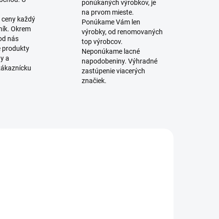
ponúkaných výrobkov, je
na prvom mieste.
 ceny každý
Ponúkame Vám len
ník. Okrem
výrobky, od renomovaných
 od nás
top výrobcov.
é produkty
Neponúkame lacné
ty a
napodobeniny. Výhradné
zákaznícku
zastúpenie viacerých
značiek.
SKLADOM
SKLADOM
(1 KS)
(8 KS)