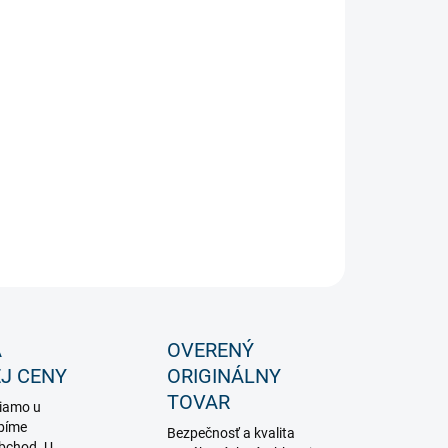
−
+
Pridať do košíka
sná 3D svetelná dekorácia do interiéru
ILNÉ INFORMÁCIE
OPÝTAŤ SA
STRÁŽIŤ
A
OVERENÝ
J CENY
ORIGINÁLNY
TOVAR
iamo u
bíme
Bezpečnosť a kvalita
obchod. U