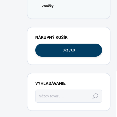
Značky
NÁKUPNÝ KOŠÍK
0
ks /
€0
VYHĽADÁVANIE
Hľadať