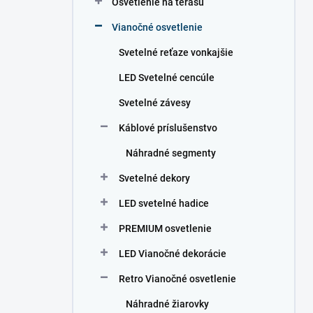
Osvetlenie na terasu
e
l
Vianočné osvetlenie
Svetelné reťaze vonkajšie
LED Svetelné cencúle
Svetelné závesy
Káblové príslušenstvo
Náhradné segmenty
Svetelné dekory
LED svetelné hadice
PREMIUM osvetlenie
LED Vianočné dekorácie
Retro Vianočné osvetlenie
Náhradné žiarovky