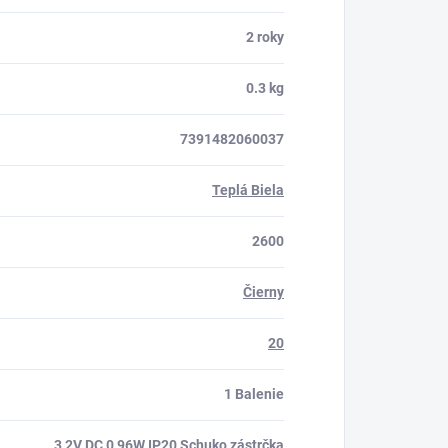
2 roky
0.3 kg
7391482060037
Teplá Biela
2600
Čierny
20
1 Balenie
3,2V DC 0,96W IP20 Schuko zástrčka