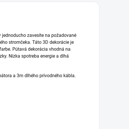
vky jednoducho zavesíte na požadované
ného stromčeka. Táto 3D dekorácie je
 farbe. Pútavá dekorácia vhodná na
ky. Nízka spotreba energie a dlhá
átora a 3m dlhého prívodného kábla.