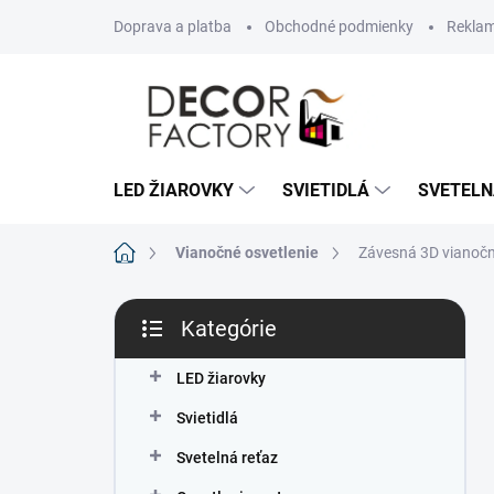
Prejsť
Doprava a platba
Obchodné podmienky
Reklam
na
obsah
LED ŽIAROVKY
SVIETIDLÁ
SVETELN
Domov
Vianočné osvetlenie
Závesná 3D vianočn
B
Kategórie
o
Preskočiť
č
kategórie
n
LED žiarovky
ý
Svietidlá
p
a
Svetelná reťaz
n