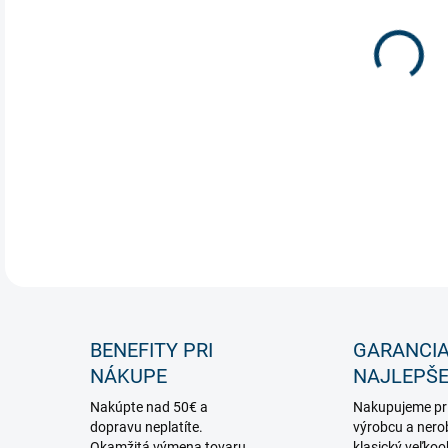
Záve
DETA
BENEFITY PRI
GARANCI
NÁKUPE
NAJLEPŠE
Nakúpte nad 50€ a
Nakupujeme pr
dopravu neplatíte.
výrobcu a nero
Okamžitá výmena tovaru,
klasický veľko