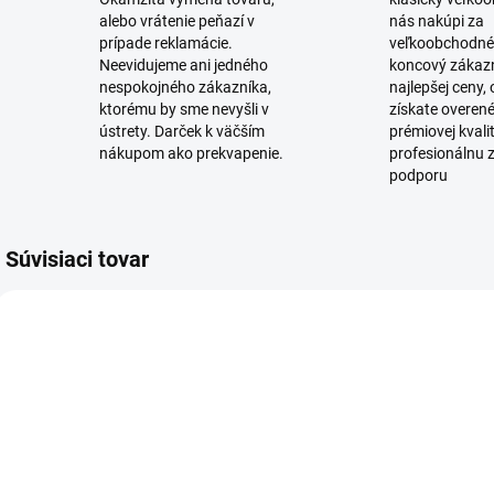
alebo vrátenie peňazí v
nás nakúpi za
prípade reklamácie.
veľkoobchodné
Neevidujeme ani jedného
koncový zákaz
nespokojného zákazníka,
najlepšej ceny,
ktorému by sme nevyšli v
získate overen
ústrety. Darček k väčším
prémiovej kvali
nákupom ako prekvapenie.
profesionálnu 
podporu
Súvisiaci tovar
SKLADOM
NA OBJEDNÁVKU
(6 KS)
Vianočná