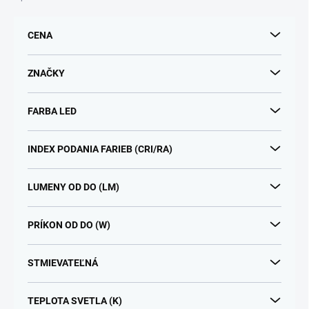
e
p
CENA
r
o
d
ZNAČKY
u
k
FARBA LED
t
o
v
INDEX PODANIA FARIEB (CRI/RA)
LUMENY OD DO (LM)
PRÍKON OD DO (W)
STMIEVATEĽNÁ
TEPLOTA SVETLA (K)