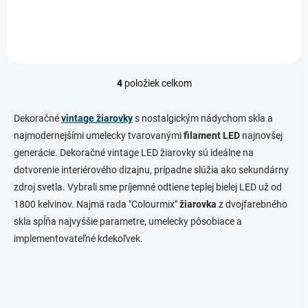
nostalgickou.
4
položiek celkom
O
v
l
Dekoračné
vintage žiarovky
s nostalgickým nádychom skla a
á
najmodernejšími umelecky tvarovanými
filament LED
najnovšej
d
generácie. Dekoračné vintage LED žiarovky sú ideálne na
a
c
dotvorenie interiérového dizajnu, prípadne slúžia ako sekundárny
i
zdroj svetla. Vybrali sme príjemné odtiene teplej bielej LED už od
e
1800 kelvinov. Najmä rada "Colourmix"
žiarovka
z dvojfarebného
p
r
skla spĺňa najvyššie parametre, umelecky pôsobiace a
v
implementovateľné kdekoľvek.
k
y
v
ý
p