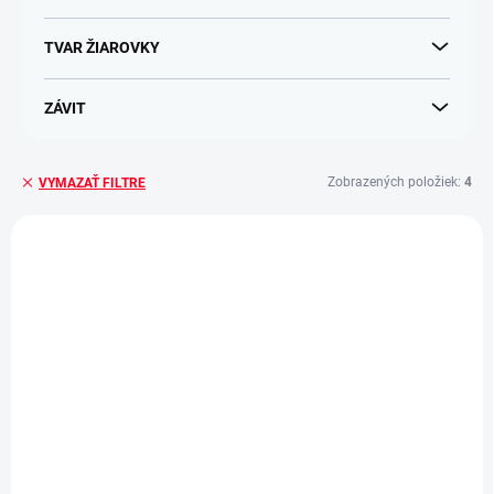
TVAR ŽIAROVKY
ZÁVIT
Zobrazených položiek:
4
VYMAZAŤ FILTRE
V
ý
p
i
s
p
r
o
d
u
k
t