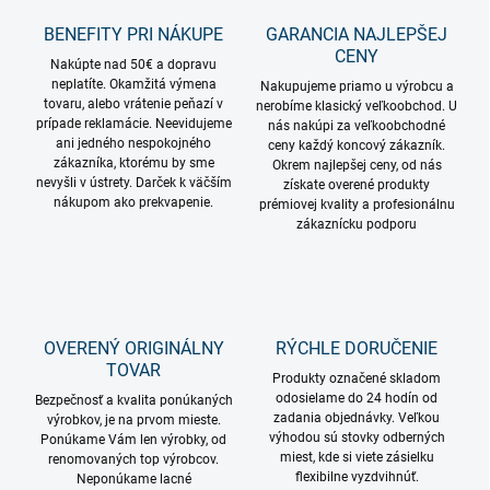
i
s
BENEFITY PRI NÁKUPE
GARANCIA NAJLEPŠEJ
u
CENY
Nakúpte nad 50€ a dopravu
neplatíte. Okamžitá výmena
Nakupujeme priamo u výrobcu a
tovaru, alebo vrátenie peňazí v
nerobíme klasický veľkoobchod. U
prípade reklamácie. Neevidujeme
nás nakúpi za veľkoobchodné
ani jedného nespokojného
ceny každý koncový zákazník.
zákazníka, ktorému by sme
Okrem najlepšej ceny, od nás
nevyšli v ústrety. Darček k väčším
získate overené produkty
nákupom ako prekvapenie.
prémiovej kvality a profesionálnu
zákaznícku podporu
OVERENÝ ORIGINÁLNY
RÝCHLE DORUČENIE
TOVAR
Produkty označené skladom
odosielame do 24 hodín od
Bezpečnosť a kvalita ponúkaných
zadania objednávky. Veľkou
výrobkov, je na prvom mieste.
výhodou sú stovky odberných
Ponúkame Vám len výrobky, od
miest, kde si viete zásielku
renomovaných top výrobcov.
flexibilne vyzdvihnúť.
Neponúkame lacné