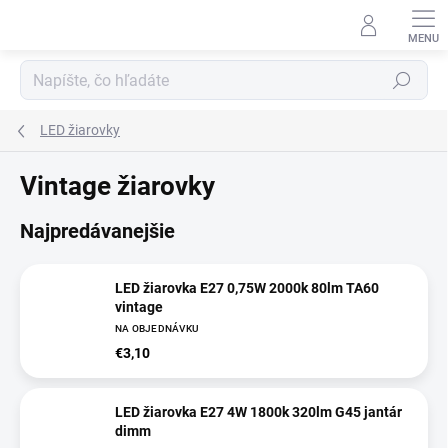
Prejsť
na
obsah
Hľadať
LED žiarovky
Vintage žiarovky
Najpredávanejšie
LED žiarovka E27 0,75W 2000k 80lm TA60
vintage
NA OBJEDNÁVKU
€3,10
LED žiarovka E27 4W 1800k 320lm G45 jantár
dimm