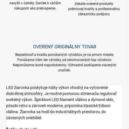
nevyšli v ústrety. Darček k väčším
získate overené produkty
nákupom ako prekvapenie.
prémiovej kvality a profesionálnu
zákaznícku podporu
OVERENÝ ORIGINÁLNY TOVAR
Bezpečnosť a kvalita ponúkaných výrobkov, je na prvom mieste.
Ponúkame Vám len výrobky, od renomovaných top výrobcov.
Neponúkame lacné napodobeniny. Výhradné zastúpenie viacerých
značiek.
LED žiarovka poskytuje nízky výkon vhodný na vytvorenie
diskrétnej atmosféry. Je možné pomocou stmievača regulovať
svetelný výkon. Špirálové LED filament vlákno a dymové sklo,
pôsobí retro a zároveň moderne, pripomína klasické Edison
vlákna. Žiarovka sa hodí do industriálnych priestorov, do
závesných svietidiel.