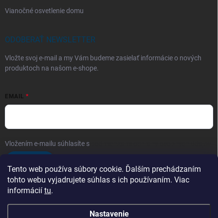
Vianočné osvetlenie domu
ODOBERAŤ NEWSLETTER
Vložte svoj e-mail a my Vám budeme zasielať informácie o nových
produktoch na našom e-shope.
EMAIL
Vložením e-mailu súhlasíte s
podmienkami ochrany osobných údajov
Prihlásiť sa
Tento web používa súbory cookie. Ďalším prechádzaním
tohto webu vyjadrujete súhlas s ich používaním. Viac
informácií
tu
.
Telefón
Nastavenie