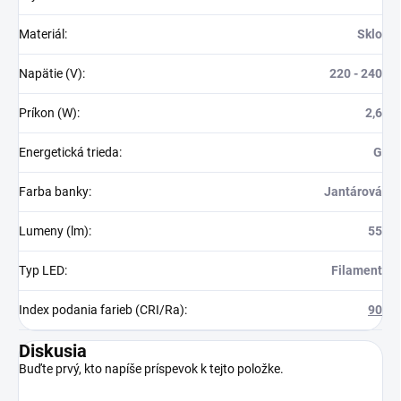
Materiál
:
Sklo
Napätie (V)
:
220 - 240
Príkon (W)
:
2,6
Energetická trieda
:
G
Farba banky
:
Jantárová
Lumeny (lm)
:
55
Typ LED
:
Filament
Index podania farieb (CRI/Ra)
:
90
Diskusia
Buďte prvý, kto napíše príspevok k tejto položke.