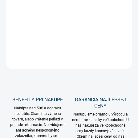
−
+
Pridať do košíka
Veľká dekoratívna XXL LED žiarovka so špirálovým filament
vláknom a dymovým sklom.
DETAILNÉ INFORMÁCIE
OPÝTAŤ SA
STRÁŽIŤ
BENEFITY PRI NÁKUPE
GARANCIA NAJLEPŠEJ
CENY
Nakúpte nad 50€ a dopravu
neplatíte. Okamžitá výmena
Nakupujeme priamo u výrobcu a
tovaru, alebo vrátenie peňazí v
nerobíme klasický veľkoobchod. U
prípade reklamácie. Neevidujeme
nás nakúpi za veľkoobchodné
ani jedného nespokojného
ceny každý koncový zákazník.
zákazníka, ktorému by sme
Okrem najlepšej ceny, od nás