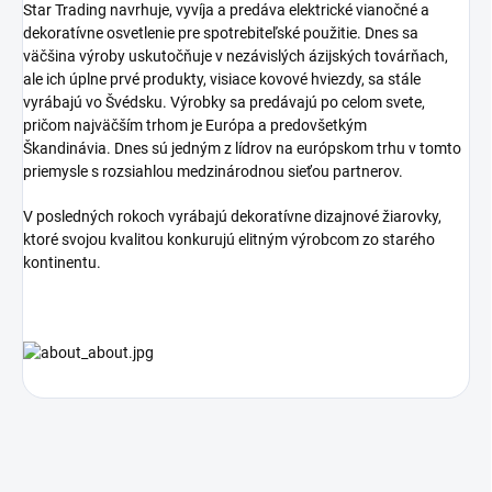
Star Trading navrhuje, vyvíja a predáva elektrické vianočné a
dekoratívne osvetlenie pre spotrebiteľské použitie.
Dnes sa
väčšina výroby uskutočňuje v nezávislých ázijských továrňach,
ale ich úplne prvé produkty, visiace kovové hviezdy, sa stále
vyrábajú vo Švédsku.
Výrobky sa predávajú po celom svete,
pričom najväčším trhom je Európa a predovšetkým
Škandinávia.
Dnes sú jedným z lídrov na európskom trhu v tomto
priemysle s rozsiahlou medzinárodnou sieťou partnerov.
V posledných rokoch vyrábajú dekoratívne dizajnové žiarovky,
ktoré svojou kvalitou konkurujú elitným výrobcom zo starého
kontinentu.