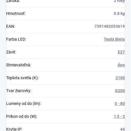
Záruka
:
2 roky
Hmotnosť
:
0.8 kg
EAN
:
7391482053619
Farba LED
:
Teplá Biela
Závit
:
E27
Stmievateľná
:
Áno
Teplota svetla (K)
:
2100
Tvar žiarovky
:
G200
Lumeny od do (lm)
:
0 - 80
Príkon od do (W)
:
1,5 - 3
Krytie IP
:
44