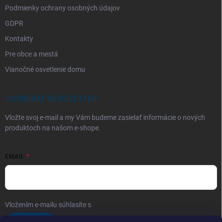
Podmienky ochrany osobných údajov
GDPR
Kontakty
Pre obce a mestá
Vianočné osvetlenie domu
ODOBERAŤ NEWSLETTER
Vložte svoj e-mail a my Vám budeme zasielať informácie o nových
produktoch na našom e-shope.
EMAIL
Vložením e-mailu súhlasíte s
podmienkami ochrany osobných údajov