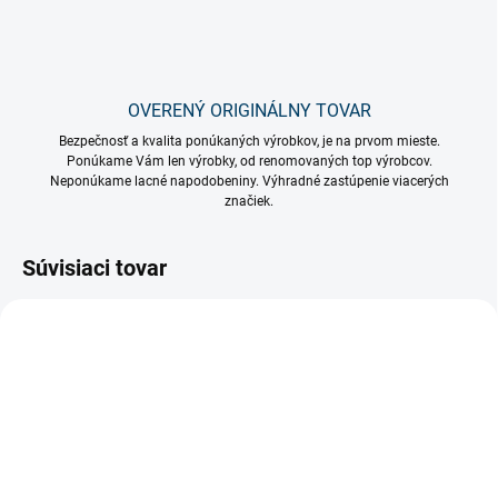
OVERENÝ ORIGINÁLNY TOVAR
Bezpečnosť a kvalita ponúkaných výrobkov, je na prvom mieste.
Ponúkame Vám len výrobky, od renomovaných top výrobcov.
Neponúkame lacné napodobeniny. Výhradné zastúpenie viacerých
značiek.
Súvisiaci tovar
SKLADOM
SKLADOM