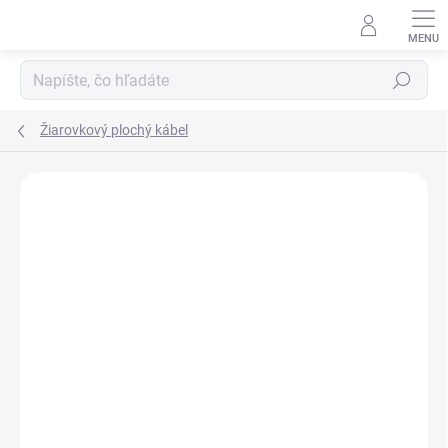
Prejsť
na
obsah
Hľadať
Žiarovkový plochý kábel