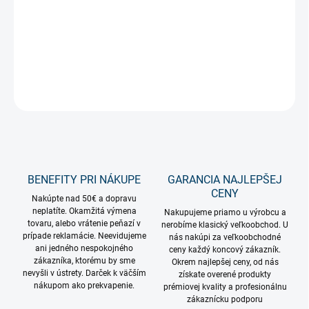
Špeciálna celogumená vidlica IP44 na plochý žiarovkový kábel.
Obdĺžnikový otvor do vidlice presne kopíruje tvar plochého kábla.
DETAILNÉ INFORMÁCIE
OPÝTAŤ SA
STRÁŽIŤ
BENEFITY PRI NÁKUPE
GARANCIA NAJLEPŠEJ
CENY
Nakúpte nad 50€ a dopravu
neplatíte. Okamžitá výmena
Nakupujeme priamo u výrobcu a
tovaru, alebo vrátenie peňazí v
nerobíme klasický veľkoobchod. U
prípade reklamácie. Neevidujeme
nás nakúpi za veľkoobchodné
ani jedného nespokojného
ceny každý koncový zákazník.
zákazníka, ktorému by sme
Okrem najlepšej ceny, od nás
nevyšli v ústrety. Darček k väčším
získate overené produkty
nákupom ako prekvapenie.
prémiovej kvality a profesionálnu
zákaznícku podporu