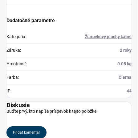
Dodatočné parametre
Kategória
:
Žiarovkový plochý kábel
Záruka
:
2 roky
Hmotnosť
:
0.05 kg
Farba
:
Čierna
IP
:
44
Diskusia
Buďte prvý, kto napíše príspevok k tejto položke.
Pridať komentár