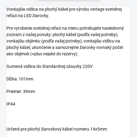
Vonkajšia vidlica na plochý kábel pre výrobu vintage svetelnej
reťazi na LED žiarovky.
Pre vyrobenie svetelnej reťazi na mieru potrebujete nasledovný
zoznam z našej ponuky: plochý kábel (podľa vašej potreby),
vonkajšiu objímku (podľa vašej potreby), vonkajšiu vidlicu na
plochý kábel, ukončenie a samozrejme žiarovky rovnaký počet
ako objímok (+plus nejaké do rezervy).
Gumená vidlica do štandardnej zásuvky 220V
Dĺžka: 101mm
Priemer: 39mm
IP44
Určené pre plochý žiarovkový kábel rozmeru 14x5mm