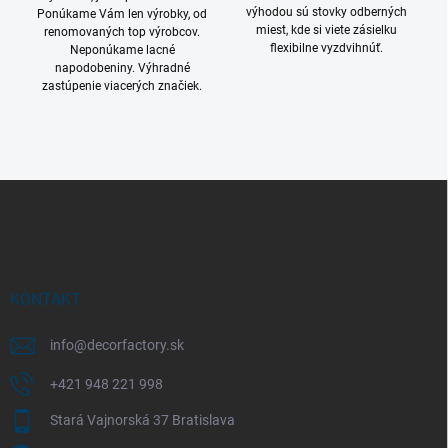
výhodou sú stovky odberných
Ponúkame Vám len výrobky, od
miest, kde si viete zásielku
renomovaných top výrobcov.
flexibilne vyzdvihnúť.
Neponúkame lacné
napodobeniny. Výhradné
zastúpenie viacerých značiek.
Z
á
p
ä
t
i
KONTAKT
e
info
@
decorfactory.sk
+421 948 221 998
Stará Vajnorská 37 Bratislava