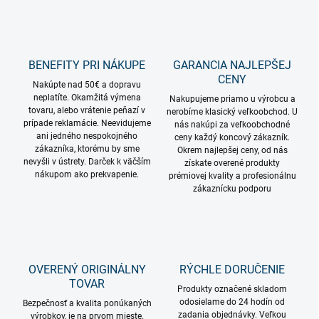
BENEFITY PRI NÁKUPE
GARANCIA NAJLEPŠEJ
CENY
Nakúpte nad 50€ a dopravu
neplatíte. Okamžitá výmena
Nakupujeme priamo u výrobcu a
tovaru, alebo vrátenie peňazí v
nerobíme klasický veľkoobchod. U
prípade reklamácie. Neevidujeme
nás nakúpi za veľkoobchodné
ani jedného nespokojného
ceny každý koncový zákazník.
zákazníka, ktorému by sme
Okrem najlepšej ceny, od nás
nevyšli v ústrety. Darček k väčším
získate overené produkty
nákupom ako prekvapenie.
prémiovej kvality a profesionálnu
zákaznícku podporu
OVERENÝ ORIGINÁLNY
RÝCHLE DORUČENIE
TOVAR
Produkty označené skladom
odosielame do 24 hodín od
Bezpečnosť a kvalita ponúkaných
zadania objednávky. Veľkou
výrobkov, je na prvom mieste.