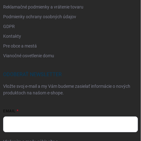
Reklamačné podmienky a vrátenie tovaru
Podmienky ochrany osobných údajov
GDPR
Kontakty
Pre obce a mestá
Vianočné osvetlenie domu
ODOBERAŤ NEWSLETTER
Vložte svoj e-mail a my Vám budeme zasielať informácie o nových
produktoch na našom e-shope.
EMAIL