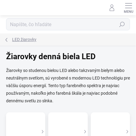
Prejsť
na
obsah
Hľadať
LED žiarovky
Žiarovky denná biela LED
Žiarovky so studenou bielou LED alebo takzvaným bielym alebo
neutrálnym svetlom, sú vyrobené s modernou LED technológiu pre
väčšiu úsporu energií. Tento typ farebného spektra je najviac
používaným, nakoľko jeho farebná škála je najviac podobné
dennému svetlu zo slnka.