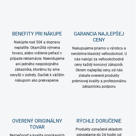
i
s
u
BENEFITY PRI NÁKUPE
GARANCIA NAJLEPŠEJ
CENY
Nakúpte nad 50€ a dopravu
neplatíte. Okamžitá výmena
Nakupujeme priamo u výrobcu a
tovaru, alebo vrátenie peňazí v
nerobíme klasický veľkoobchod. U
prípade reklamácie. Neevidujeme
nás nakúpi za veľkoobchodné
ani jedného nespokojného
ceny každý koncový zákazník.
zákazníka, ktorému by sme
Okrem najlepšej ceny, od nás
nevyšli v ústrety. Darček k väčším
získate overené produkty
nákupom ako prekvapenie.
prémiovej kvality a profesionálnu
zákaznícku podporu
OVERENÝ ORIGINÁLNY
RÝCHLE DORUČENIE
TOVAR
Produkty označené skladom
odosielame do 24 hodín od
Bezpečnosť a kvalita ponúkaných