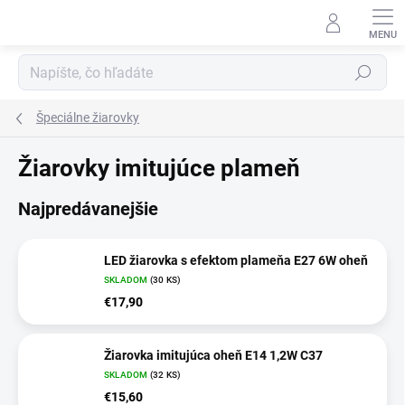
Prejsť
na
obsah
Hľadať
Špeciálne žiarovky
Žiarovky imitujúce plameň
Najpredávanejšie
LED žiarovka s efektom plameňa E27 6W oheň
SKLADOM
(30 KS)
€17,90
Žiarovka imitujúca oheň E14 1,2W C37
SKLADOM
(32 KS)
€15,60