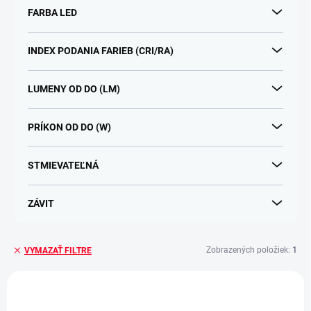
k
FARBA LED
t
o
v
INDEX PODANIA FARIEB (CRI/RA)
LUMENY OD DO (LM)
PRÍKON OD DO (W)
STMIEVATEĽNÁ
ZÁVIT
Zobrazených položiek:
1
VYMAZAŤ FILTRE
V
ý
p