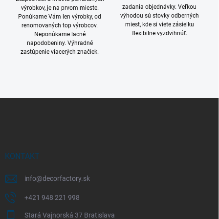
zadania objednávky. Veľkou
výrobkov, je na prvom mieste.
výhodou sú stovky odberných
Ponúkame Vám len výrobky, od
miest, kde si viete zásielku
renomovaných top výrobcov.
flexibilne vyzdvihnúť.
Neponúkame lacné
napodobeniny. Výhradné
zastúpenie viacerých značiek.
Z
á
p
ä
t
i
KONTAKT
e
info
@
decorfactory.sk
+421 948 221 998
Stará Vajnorská 37 Bratislava