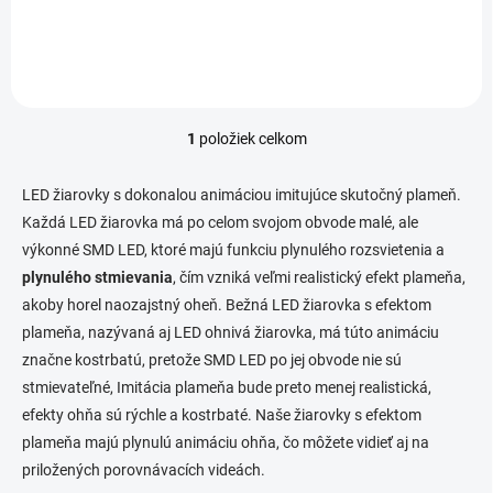
vonkajšieho prostredia vybavená senzorom otočenia.
1
položiek celkom
O
v
l
LED žiarovky s dokonalou animáciou imitujúce skutočný plameň.
á
Každá LED žiarovka má po celom svojom obvode malé, ale
d
výkonné SMD LED, ktoré majú funkciu plynulého rozsvietenia a
a
c
plynulého stmievania
, čím vzniká veľmi realistický efekt plameňa,
i
akoby horel naozajstný oheň. Bežná LED žiarovka s efektom
e
plameňa, nazývaná aj LED ohnivá žiarovka, má túto animáciu
p
r
značne kostrbatú, pretože SMD LED po jej obvode nie sú
v
stmievateľné, Imitácia plameňa bude preto menej realistická,
k
efekty ohňa sú rýchle a kostrbaté. Naše žiarovky s efektom
y
v
plameňa majú plynulú animáciu ohňa, čo môžete vidieť aj na
ý
priložených porovnávacích videách.
p