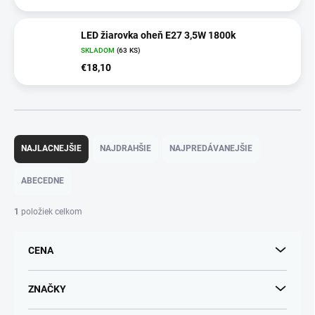
LED žiarovka oheň E27 3,5W 1800k
SKLADOM
(63 KS)
€18,10
R
a
NAJLACNEJŠIE
NAJDRAHŠIE
NAJPREDÁVANEJŠIE
d
e
ABECEDNE
n
i
1
položiek celkom
e
p
CENA
r
o
d
ZNAČKY
u