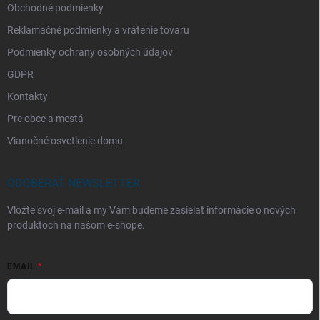
Obchodné podmienky
Reklamačné podmienky a vrátenie tovaru
Podmienky ochrany osobných údajov
GDPR
Kontakty
Pre obce a mestá
Vianočné osvetlenie domu
ODOBERAŤ NEWSLETTER
Vložte svoj e-mail a my Vám budeme zasielať informácie o nových
produktoch na našom e-shope.
EMAIL