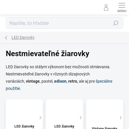
Prejsť
na
obsah
Hľadať
LED žiarovky
Nestmievateľné žiarovky
LED žiarovky so stálym výkonom bez možnosti stmievania.
Nestmievateľné žiarovky
v rôznych dizajnových
variáciách,
vintage
, pastel,
edison
,
retro,
ale aj pre
špeciálne
použitie
.
LED žiarovky
LED žiarovky
Vintage žiarovky