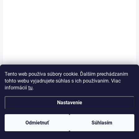
Tento web používa súbory cookie. Ďalším prechádzaním
tohto webu vyjadrujete súhlas s ich používaním. Viac
informácií
tu
.
Nastavenie
Vážený zákazník. Osobný odber alebo návštevu
Odmietnuť
Súhlasím
prevádzky, si dohodnite telefonicky vopred.
SKLADOM
(>100 KS)