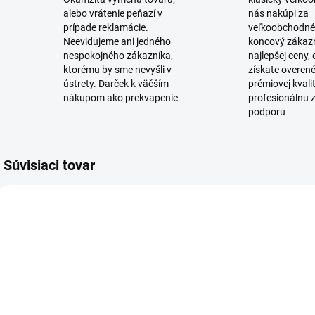
alebo vrátenie peňazí v
nás nakúpi za
prípade reklamácie.
veľkoobchodné
Neevidujeme ani jedného
koncový zákaz
nespokojného zákazníka,
najlepšej ceny,
ktorému by sme nevyšli v
získate overen
ústrety. Darček k väčším
prémiovej kvali
nákupom ako prekvapenie.
profesionálnu 
podporu
Súvisiaci tovar
SKLADOM
SKLADOM
(27 KS)
(12 KS)