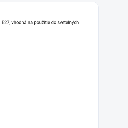
ýrobok určený pre
svetelného...
rofesionálne...
E27, vhodná na použitie do svetelných