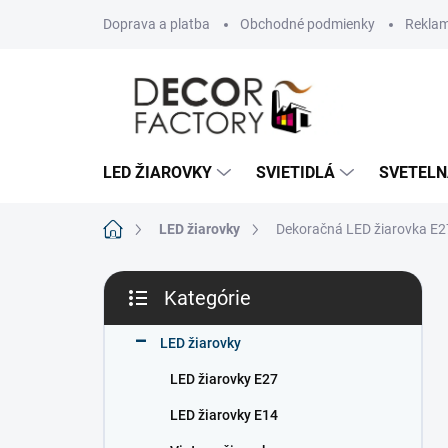
Prejsť
Doprava a platba
Obchodné podmienky
Reklam
na
obsah
LED ŽIAROVKY
SVIETIDLÁ
SVETELN
Domov
LED žiarovky
Dekoračná LED žiarovka E2
B
Kategórie
o
Preskočiť
č
kategórie
n
LED žiarovky
ý
LED žiarovky E27
p
a
LED žiarovky E14
n