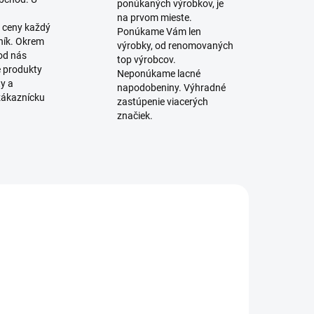
ponúkaných výrobkov, je
na prvom mieste.
 ceny každý
Ponúkame Vám len
ník. Okrem
výrobky, od renomovaných
 od nás
top výrobcov.
é produkty
Neponúkame lacné
ty a
napodobeniny. Výhradné
zákaznícku
zastúpenie viacerých
značiek.
ZADARMO
SKLADOM
SKLADOM
(21 KS)
(2 KS)