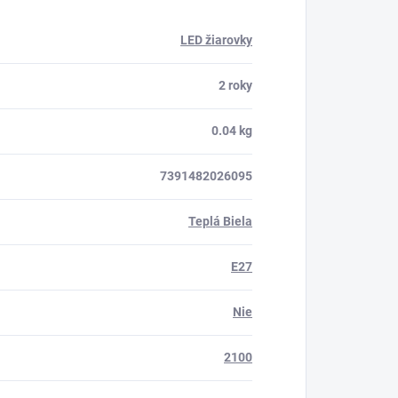
LED žiarovky
2 roky
0.04 kg
7391482026095
Teplá Biela
E27
Nie
2100