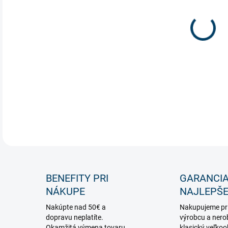
Malá
svet
tera
DETA
BENEFITY PRI
GARANCI
NÁKUPE
NAJLEPŠE
Nakúpte nad 50€ a
Nakupujeme pr
dopravu neplatíte.
výrobcu a nero
Okamžitá výmena tovaru,
klasický veľko