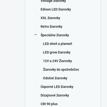
Vintage žiarovky
e
l
Edison LED žiarovky
XXL žiarovky
Retro žiarovky
Špeciálne žiarovky
LED oheň a plameň
LED grow žiarovky
12V a 24V Žiarovky
Žiarovky do spotrebičov
Odolné žiarovky
Úsporné LED žiarovky
Dizajnové žiarovky
CRI 90 plus