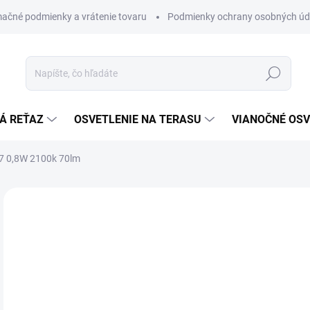
ačné podmienky a vrátenie tovaru
Podmienky ochrany osobných úd
Hľadať
Á REŤAZ
OSVETLENIE NA TERASU
VIANOČNÉ OSV
7 0,8W 2100k 70lm
ZNAČKA:
STAR TRADING
€
€2,
Jedn
€2,6
cena
SK