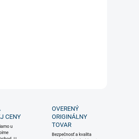
−
+
Pridať do košíka
 dekoračná žiarovka E27 s príjemným teplým bielym
lom nízkeho výkonu. Ideálna na večerné osvetlenie na
su, keďže neoslepuje a má len 70 lumenov.
ILNÉ INFORMÁCIE
OPÝTAŤ SA
STRÁŽIŤ
A
OVERENÝ
J CENY
ORIGINÁLNY
TOVAR
iamo u
bíme
Bezpečnosť a kvalita
obchod. U