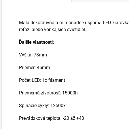
profesionálne...
bude originálne...
V
p
Malá dekoratívna a mimoriadne úsporná LED žiarovka 
reťazí alebo vonkajších svietidiel.
Ďalšie vlastnosti:
Výška: 78mm
Priemer: 45mm
Počet LED: 1x filament
Priemerná životnosť: 15000h
Spínacie cykly: 12500x
Prevádzková teplota: -20 až +40