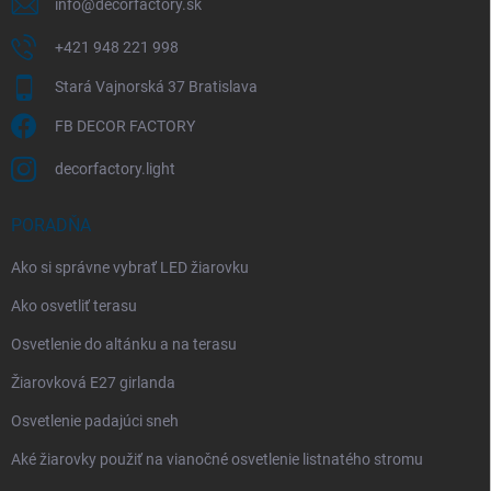
info
@
decorfactory.sk
+421 948 221 998
Stará Vajnorská 37 Bratislava
FB DECOR FACTORY
decorfactory.light
PORADŇA
Ako si správne vybrať LED žiarovku
Ako osvetliť terasu
Osvetlenie do altánku a na terasu
Žiarovková E27 girlanda
Osvetlenie padajúci sneh
Aké žiarovky použiť na vianočné osvetlenie listnatého stromu