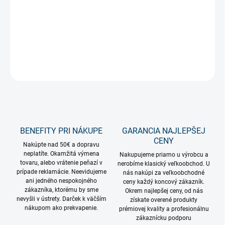
Stĺpový konzolový LED dekor hliníkovej konštrukcie v tvare
kométy.
DETAILNÉ INFORMÁCIE
OPÝTAŤ SA
STRÁŽIŤ
BENEFITY PRI NÁKUPE
GARANCIA NAJLEPŠEJ
CENY
Nakúpte nad 50€ a dopravu
neplatíte. Okamžitá výmena
Nakupujeme priamo u výrobcu a
tovaru, alebo vrátenie peňazí v
nerobíme klasický veľkoobchod. U
prípade reklamácie. Neevidujeme
nás nakúpi za veľkoobchodné
ani jedného nespokojného
ceny každý koncový zákazník.
zákazníka, ktorému by sme
Okrem najlepšej ceny, od nás
nevyšli v ústrety. Darček k väčším
získate overené produkty
nákupom ako prekvapenie.
prémiovej kvality a profesionálnu
zákaznícku podporu