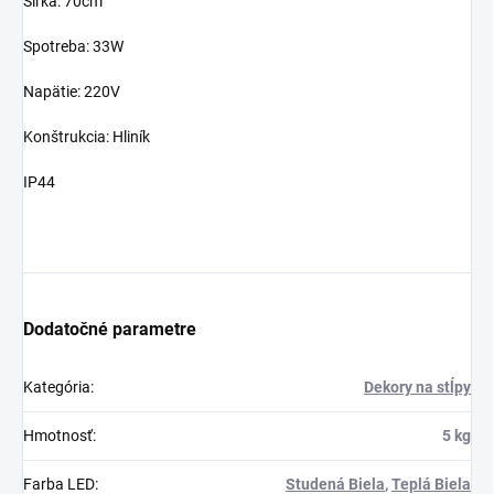
Šírka: 70cm
Spotreba: 33W
Napätie: 220V
Konštrukcia: Hliník
IP44
Dodatočné parametre
Kategória
:
Dekory na stĺpy
Hmotnosť
:
5 kg
Farba LED
:
Studená Biela
,
Teplá Biela