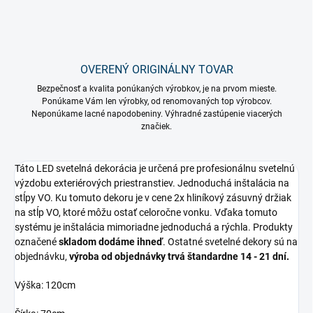
OVERENÝ ORIGINÁLNY TOVAR
Bezpečnosť a kvalita ponúkaných výrobkov, je na prvom mieste.
Ponúkame Vám len výrobky, od renomovaných top výrobcov.
Neponúkame lacné napodobeniny. Výhradné zastúpenie viacerých
značiek.
Táto LED svetelná dekorácia je určená pre profesionálnu svetelnú
výzdobu exteriérových priestranstiev. Jednoduchá inštalácia na
stĺpy VO. Ku tomuto dekoru je v cene 2x hliníkový zásuvný držiak
na stĺp VO, ktoré môžu ostať celoročne vonku. Vďaka tomuto
systému je inštalácia mimoriadne jednoduchá a rýchla. Produkty
označené
skladom dodáme ihneď
. Ostatné svetelné dekory sú na
objednávku,
výroba od objednávky trvá štandardne 14 - 21 dní.
Výška: 120cm