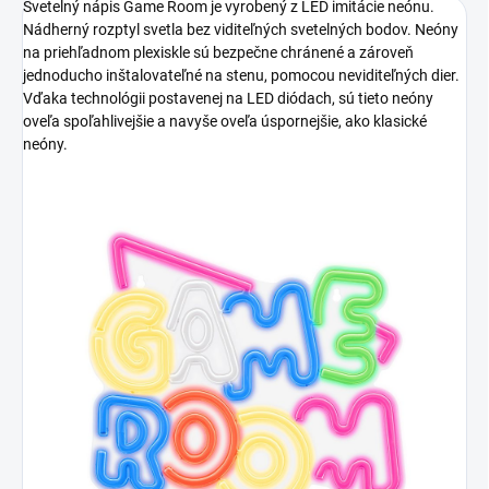
Svetelný nápis Game Room je vyrobený z LED imitácie neónu.
Nádherný rozptyl svetla bez viditeľných svetelných bodov. Neóny
na priehľadnom plexiskle sú bezpečne chránené a zároveň
jednoducho inštalovateľné na stenu, pomocou neviditeľných dier.
Vďaka technológii postavenej na LED diódach, sú tieto neóny
oveľa spoľahlivejšie a navyše oveľa úspornejšie, ako klasické
neóny.