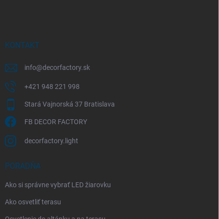
á
p
ä
t
i
KONTAKT
e
info
@
decorfactory.sk
+421 948 221 998
Stará Vajnorská 37 Bratislava
FB DECOR FACTORY
decorfactory.light
PORADŇA
Ako si správne vybrať LED žiarovku
Ako osvetliť terasu