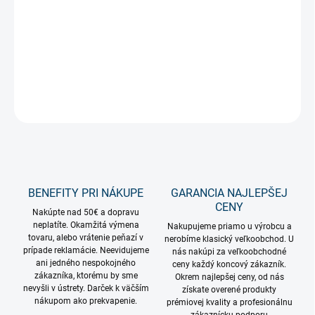
−
+
Pridať do košíka
Neónový nápis Game Room 34cm na USB
DETAILNÉ INFORMÁCIE
OPÝTAŤ SA
STRÁŽIŤ
BENEFITY PRI NÁKUPE
GARANCIA NAJLEPŠEJ
CENY
Nakúpte nad 50€ a dopravu
neplatíte. Okamžitá výmena
Nakupujeme priamo u výrobcu a
tovaru, alebo vrátenie peňazí v
nerobíme klasický veľkoobchod. U
prípade reklamácie. Neevidujeme
nás nakúpi za veľkoobchodné
ani jedného nespokojného
ceny každý koncový zákazník.
zákazníka, ktorému by sme
Okrem najlepšej ceny, od nás
nevyšli v ústrety. Darček k väčším
získate overené produkty
nákupom ako prekvapenie.
prémiovej kvality a profesionálnu