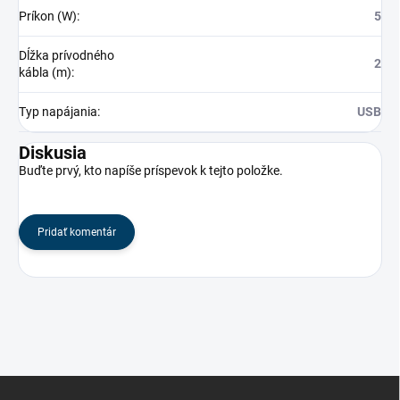
Príkon (W)
:
5
Dĺžka prívodného
2
kábla (m)
:
Typ napájania
:
USB
Diskusia
Buďte prvý, kto napíše príspevok k tejto položke.
Pridať komentár
Z