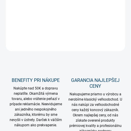
−
+
Pridať do košíka
Neónový nápis Coffee 42cm na USB
DETAILNÉ INFORMÁCIE
OPÝTAŤ SA
STRÁŽIŤ
BENEFITY PRI NÁKUPE
GARANCIA NAJLEPŠEJ
CENY
Nakúpte nad 50€ a dopravu
neplatíte. Okamžitá výmena
Nakupujeme priamo u výrobcu a
tovaru, alebo vrátenie peňazí v
nerobíme klasický veľkoobchod. U
prípade reklamácie. Neevidujeme
nás nakúpi za veľkoobchodné
ani jedného nespokojného
ceny každý koncový zákazník.
zákazníka, ktorému by sme
Okrem najlepšej ceny, od nás
nevyšli v ústrety. Darček k väčším
získate overené produkty
nákupom ako prekvapenie.
prémiovej kvality a profesionálnu