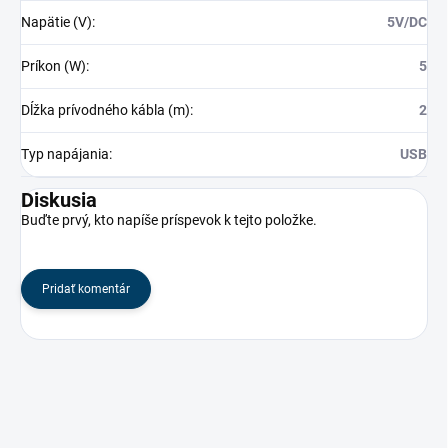
Napätie (V)
:
5V/DC
Príkon (W)
:
5
Dĺžka prívodného kábla (m)
:
2
Typ napájania
:
USB
Diskusia
Buďte prvý, kto napíše príspevok k tejto položke.
Pridať komentár