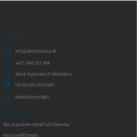
Z
á
p
ä
t
i
KONTAKT
e
info
@
decorfactory.sk
+421 948 221 998
Stará Vajnorská 37 Bratislava
FB DECOR FACTORY
decorfactory.light
PORADŇA
Ako si správne vybrať LED žiarovku
Ako osvetliť terasu