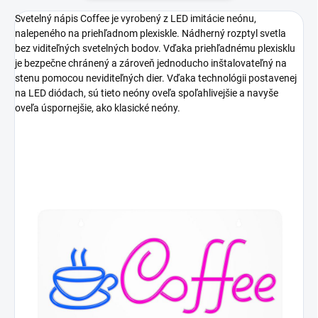
Svetelný nápis Coffee je vyrobený z LED imitácie neónu,
nalepeného na priehľadnom plexiskle. Nádherný rozptyl svetla
bez viditeľných svetelných bodov. Vďaka priehľadnému plexisklu
je bezpečne chránený a zároveň jednoducho inštalovateľný na
stenu pomocou neviditeľných dier. Vďaka technológii postavenej
na LED diódach, sú tieto neóny oveľa spoľahlivejšie a navyše
oveľa úspornejšie, ako klasické neóny.