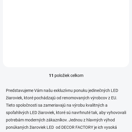
€45,80
/ ks
€37,24 bez DPH
Do košíka
Jednotková
€45,80 / 1 ks
cena:
Veľká dekoratívna žiarovka, delikátny vintage dizajn z dvojfarebného
skla, robí radu žiaroviek Colour Mix, nadčasovou a zároveň
nostalgickou.
11
položiek celkom
O
v
l
Predstavujeme Vám našu exkluzívnu ponuku jedinečných LED
á
žiaroviek, ktoré pochádzajú od renomovaných výrobcov z EU.
d
Tieto spoločnosti sa zameriavajú na výrobu kvalitných a
a
c
spoľahlivých LED žiaroviek, ktoré sú navrhnuté tak, aby vyhovovali
i
potrebám moderných zákazníkov. Jednou z hlavných výhod
e
ponúkaných žiaroviek LED od DECOR FACTORY je ich vysoká
p