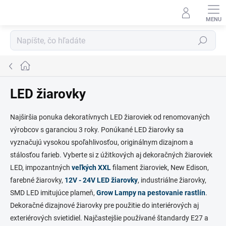
Prejsť
na
obsah
Hľadať
Domov
LED žiarovky
Najširšia ponuka dekoratívnych LED žiaroviek od renomovaných
výrobcov s garanciou 3 roky. Ponúkané LED žiarovky sa
vyznačujú vysokou spoľahlivosťou, originálnym dizajnom a
stálosťou farieb. Vyberte si z úžitkových aj dekoračných žiaroviek
LED, impozantných
veľkých XXL
filament žiaroviek, New Edison,
farebné žiarovky,
12V - 24V LED žiarovky
, industriálne žiarovky,
SMD LED imitujúce plameň,
Grow Lampy na pestovanie rastlín
.
Dekoračné dizajnové žiarovky pre použitie do interiérových aj
exteriérových svietidiel. Najčastejšie používané štandardy E27 a