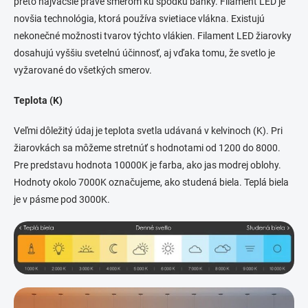
preto najväčšie práve smerom ku spodku banky. Filament LED je
novšia technológia, ktorá používa svietiace vlákna. Existujú
nekonečné možnosti tvarov týchto vlákien. Filament LED žiarovky
dosahujú vyššiu svetelnú účinnosť, aj vďaka tomu, že svetlo je
vyžarované do všetkých smerov.
Teplota (K)
Veľmi dôležitý údaj je teplota svetla udávaná v kelvinoch (K). Pri
žiarovkách sa môžeme stretnúť s hodnotami od 1200 do 8000.
Pre predstavu hodnota 10000K je farba, ako jas modrej oblohy.
Hodnoty okolo 7000K označujeme, ako studená biela. Teplá biela
je v pásme pod 3000K.