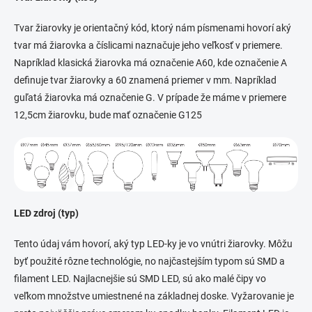
Tvar žiarovky je orientačný kód, ktorý nám písmenami hovorí aký
tvar má žiarovka a číslicami naznačuje jeho veľkosť v priemere.
Napríklad klasická žiarovka má označenie A60, kde označenie A
definuje tvar žiarovky a 60 znamená priemer v mm. Napríklad
guľatá žiarovka má označenie G. V prípade že máme v priemere
12,5cm žiarovku, bude mať označenie G125
LED zdroj (typ)
Tento údaj vám hovorí, aký typ LED-ky je vo vnútri žiarovky. Môžu
byť použité rôzne technológie, no najčastejším typom sú SMD a
filament LED. Najlacnejšie sú SMD LED, sú ako malé čipy vo
veľkom množstve umiestnené na základnej doske. Vyžarovanie je