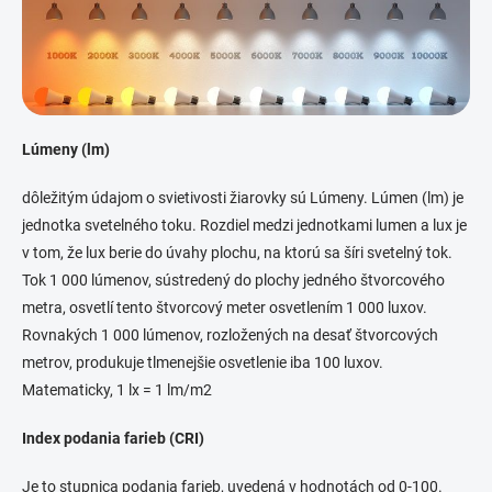
Lúmeny (lm)
dôležitým údajom o svietivosti žiarovky sú Lúmeny. Lúmen (lm) je
jednotka svetelného toku. Rozdiel medzi jednotkami lumen a lux je
v tom, že lux berie do úvahy plochu, na ktorú sa šíri svetelný tok.
Tok 1 000 lúmenov, sústredený do plochy jedného štvorcového
metra, osvetlí tento štvorcový meter osvetlením 1 000 luxov.
Rovnakých 1 000 lúmenov, rozložených na desať štvorcových
metrov, produkuje tlmenejšie osvetlenie iba 100 luxov.
Matematicky, 1 lx = 1 lm/m2
Index podania farieb (CRI)
Je to stupnica podania farieb, uvedená v hodnotách od 0-100.