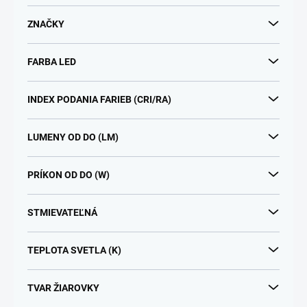
o
d
ZNAČKY
u
k
FARBA LED
t
o
v
INDEX PODANIA FARIEB (CRI/RA)
LUMENY OD DO (LM)
PRÍKON OD DO (W)
STMIEVATEĽNÁ
TEPLOTA SVETLA (K)
TVAR ŽIAROVKY