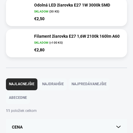
Odolná LED žiarovka E27 1W 3000k SMD
SKLADOM
(30 KS)
€2,50
Filament žiarovka E27 1,6W 2100k 160lm A60
SKLADOM
(>100 KS)
€2,80
R
a
NAJLACNEJŠIE
NAJDRAHŠIE
NAJPREDÁVANEJŠIE
d
e
ABECEDNE
n
i
11
položiek celkom
e
p
CENA
r