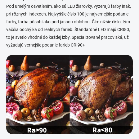
Pod umelým osvetlením, ako sú LED žiarovky, vyzerajú farby inak,
pri rôznych indexoch. Najvyššie číslo 100 je najvernejšie podanie
farby, farba pôsobí ako pod jasnou oblohou. Čím nižšie číslo, tým
väčšia odchýlka od reálnych farieb. Štandardné LED majú CRI80,
to je svetlo vhodné do každej izby. Špecializované pracoviská, už
vyžadujú vernejšie podanie farieb CRI90+