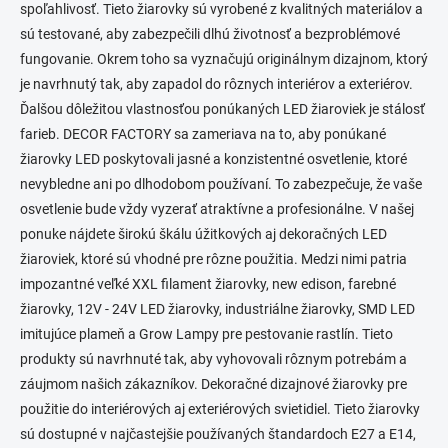
r
spoľahlivosť. Tieto žiarovky sú vyrobené z kvalitných materiálov a
v
sú testované, aby zabezpečili dlhú životnosť a bezproblémové
k
fungovanie. Okrem toho sa vyznačujú originálnym dizajnom, ktorý
y
v
je navrhnutý tak, aby zapadol do rôznych interiérov a exteriérov.
ý
Ďalšou dôležitou vlastnosťou ponúkaných LED žiaroviek je stálosť
p
farieb. DECOR FACTORY sa zameriava na to, aby ponúkané
i
s
žiarovky LED poskytovali jasné a konzistentné osvetlenie, ktoré
u
nevybledne ani po dlhodobom používaní. To zabezpečuje, že vaše
osvetlenie bude vždy vyzerať atraktívne a profesionálne. V našej
ponuke nájdete širokú škálu úžitkových aj dekoračných LED
žiaroviek, ktoré sú vhodné pre rôzne použitia. Medzi nimi patria
impozantné veľké XXL filament žiarovky, new edison, farebné
žiarovky, 12V - 24V LED žiarovky, industriálne žiarovky, SMD LED
imitujúce plameň a Grow Lampy pre pestovanie rastlín. Tieto
produkty sú navrhnuté tak, aby vyhovovali rôznym potrebám a
záujmom našich zákazníkov. Dekoračné dizajnové žiarovky pre
použitie do interiérových aj exteriérových svietidiel. Tieto žiarovky
sú dostupné v najčastejšie používaných štandardoch E27 a E14,