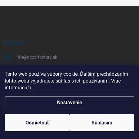
Z
á
p
ä
t
i
KONTAKT
e
info
@
decorfactory.sk
+421 948 221 998
Tento web používa súbory cookie. Ďalším prechádzaním
tohto webu vyjadrujete súhlas s ich používaním. Viac
Stará Vajnorská 37 Bratislava
informácií
tu
.
FB DECOR FACTORY
Nastavenie
decorfactory.light
PORADŇA
Vážený zákazník. Osobný odber alebo návštevu
Odmietnuť
Súhlasím
prevádzky, si dohodnite telefonicky vopred.
Ako si správne vybrať LED žiarovku