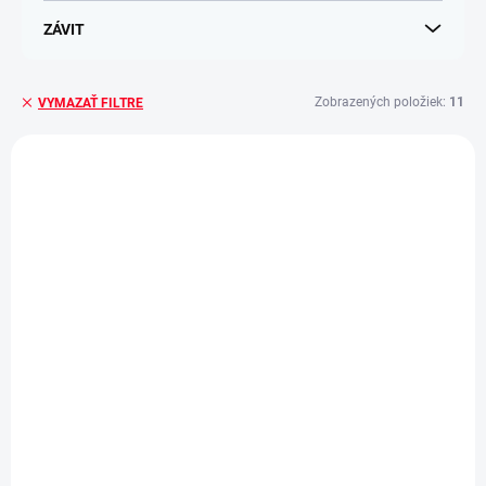
ZÁVIT
Zobrazených položiek:
11
VYMAZAŤ FILTRE
V
ý
p
i
s
p
r
o
d
u
k
t
o
v