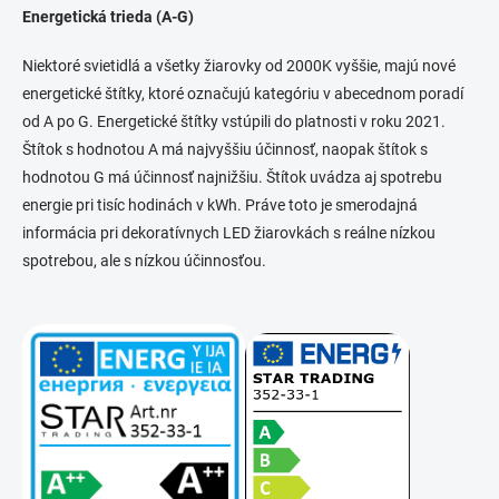
Energetická trieda (A-G)
Niektoré svietidlá a všetky žiarovky od 2000K vyššie, majú nové
energetické štítky, ktoré označujú kategóriu v abecednom poradí
od A po G. Energetické štítky vstúpili do platnosti v roku 2021.
Štítok s hodnotou A má najvyššiu účinnosť, naopak štítok s
hodnotou G má účinnosť najnižšiu. Štítok uvádza aj spotrebu
energie pri tisíc hodinách v kWh. Práve toto je smerodajná
informácia pri dekoratívnych LED žiarovkách s reálne nízkou
spotrebou, ale s nízkou účinnosťou.