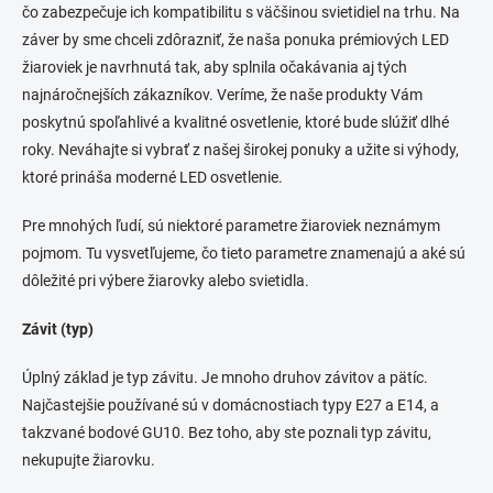
čo zabezpečuje ich kompatibilitu s väčšinou svietidiel na trhu. Na
záver by sme chceli zdôrazniť, že naša ponuka prémiových LED
žiaroviek je navrhnutá tak, aby splnila očakávania aj tých
najnáročnejších zákazníkov. Veríme, že naše produkty Vám
poskytnú spoľahlivé a kvalitné osvetlenie, ktoré bude slúžiť dlhé
roky. Neváhajte si vybrať z našej širokej ponuky a užite si výhody,
ktoré prináša moderné LED osvetlenie.
Pre mnohých ľudí, sú niektoré parametre žiaroviek neznámym
pojmom. Tu vysvetľujeme, čo tieto parametre znamenajú a aké sú
dôležité pri výbere žiarovky alebo svietidla.
Závit (typ)
Úplný základ je typ závitu. Je mnoho druhov závitov a pätíc.
Najčastejšie používané sú v domácnostiach typy E27 a E14, a
takzvané bodové GU10. Bez toho, aby ste poznali typ závitu,
nekupujte žiarovku.