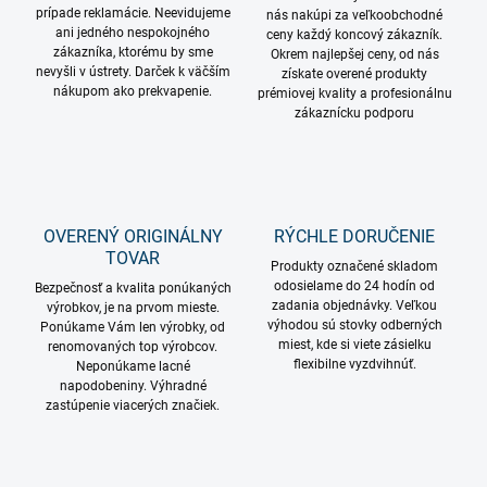
prípade reklamácie. Neevidujeme
nás nakúpi za veľkoobchodné
ani jedného nespokojného
ceny každý koncový zákazník.
zákazníka, ktorému by sme
Okrem najlepšej ceny, od nás
nevyšli v ústrety. Darček k väčším
získate overené produkty
nákupom ako prekvapenie.
prémiovej kvality a profesionálnu
zákaznícku podporu
OVERENÝ ORIGINÁLNY
RÝCHLE DORUČENIE
TOVAR
Produkty označené skladom
odosielame do 24 hodín od
Bezpečnosť a kvalita ponúkaných
zadania objednávky. Veľkou
výrobkov, je na prvom mieste.
výhodou sú stovky odberných
Ponúkame Vám len výrobky, od
miest, kde si viete zásielku
renomovaných top výrobcov.
flexibilne vyzdvihnúť.
Neponúkame lacné
napodobeniny. Výhradné
zastúpenie viacerých značiek.