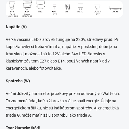
Napätie (V)
Veľká väčšina LED žiaroviek funguje na 220V, striedavý prúd. Pri
kúpe žiarovky si treba všímať aj napätie. V poslednej dobe je na
trhu viacej možností sú to 12V alebo 24V LED žiarovky s
klasickým závitom E27 alebo E14, používaných napríklad v
karavanoch, alebo fotovoltaike.
Spotreba (W)
Veľmi dôležitý parameter je celkový príkon udávaný vo Watt-och.
To znamená údaj, koľko žiarovka reálne spáli energie. Údaje na
energetickom štítku, nie sú indikátorom spotreby. Aj energetická
trieda G, môže mať nižšiu spotrebu, ako trieda A.
Tvar žiarovky (kód)