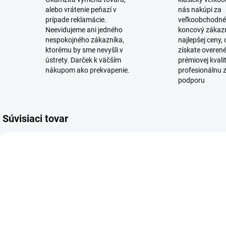
alebo vrátenie peňazí v
nás nakúpi za
prípade reklamácie.
veľkoobchodné
Neevidujeme ani jedného
koncový zákaz
nespokojného zákazníka,
najlepšej ceny,
ktorému by sme nevyšli v
získate overen
ústrety. Darček k väčším
prémiovej kvali
nákupom ako prekvapenie.
profesionálnu 
podporu
Súvisiaci tovar
SKLADOM
SKLADOM
(10 KS)
(6 KS)