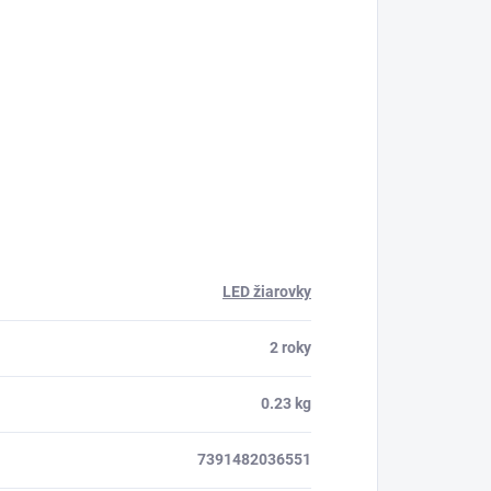
LED žiarovky
2 roky
0.23 kg
7391482036551