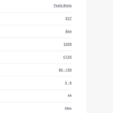
Teplá Biela
E27
Áno
2200
C125
80 - 150
3 - 6
44
Sklo