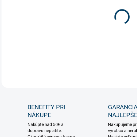
Veľk
DETA
BENEFITY PRI
GARANCI
NÁKUPE
NAJLEPŠE
Nakúpte nad 50€ a
Nakupujeme pr
dopravu neplatíte.
výrobcu a nero
Okamžitá výmena tovaru,
klasický veľko