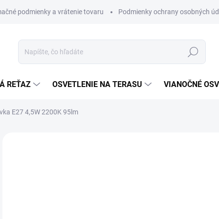
ačné podmienky a vrátenie tovaru
Podmienky ochrany osobných úd
Hľadať
Á REŤAZ
OSVETLENIE NA TERASU
VIANOČNÉ OSV
rovka E27 4,5W 2200K 95lm
ZNAČKA:
STAR TRADING
€
€26
Jedn
€33,
cena
SK