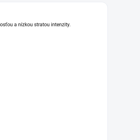
vypínača po
objímku...
sťou a nízkou stratou intenzity.