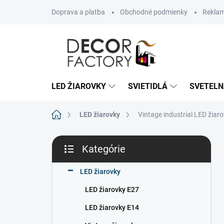
Prejsť
Doprava a platba
Obchodné podmienky
Reklam
na
obsah
LED ŽIAROVKY
SVIETIDLÁ
SVETELN
Domov
LED žiarovky
Vintage industrial LED žia
B
Kategórie
o
Preskočiť
č
kategórie
n
LED žiarovky
ý
LED žiarovky E27
p
a
LED žiarovky E14
n