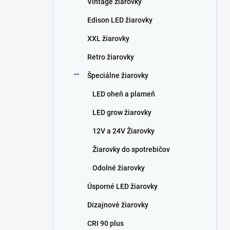
Vintage žiarovky
e
l
Edison LED žiarovky
XXL žiarovky
Retro žiarovky
Špeciálne žiarovky
LED oheň a plameň
LED grow žiarovky
12V a 24V Žiarovky
Žiarovky do spotrebičov
Odolné žiarovky
Úsporné LED žiarovky
Dizajnové žiarovky
CRI 90 plus