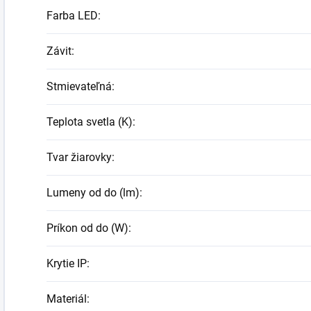
Farba LED
:
Závit
:
Stmievateľná
:
Teplota svetla (K)
:
Tvar žiarovky
:
Lumeny od do (lm)
:
Príkon od do (W)
:
Krytie IP
:
Materiál
: