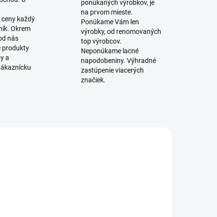
ponúkaných výrobkov, je
na prvom mieste.
 ceny každý
Ponúkame Vám len
ník. Okrem
výrobky, od renomovaných
 od nás
top výrobcov.
é produkty
Neponúkame lacné
ty a
napodobeniny. Výhradné
zákaznícku
zastúpenie viacerých
značiek.
SKLADOM
SKLADOM
(7 KS)
(9 KS)