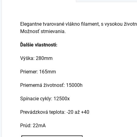
moderné stolné...
moderné stolné...
Elegantne tvarované vlákno filament, s vysokou životno
Možnosť stmievania.
Ďalšie vlastnosti:
Výška: 280mm
Priemer: 165mm
Priemerná životnosť: 15000h
Spínacie cykly: 12500x
Prevádzková teplota: -20 až +40
Prúd: 22mA