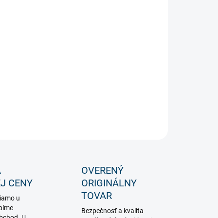
−
+
Pridať do košíka
á XXL dekoratívna LED žiarovka s dymovým sklom.
ILNÉ INFORMÁCIE
OPÝTAŤ SA
STRÁŽIŤ
A
OVERENÝ
J CENY
ORIGINÁLNY
TOVAR
iamo u
bíme
Bezpečnosť a kvalita
obchod. U