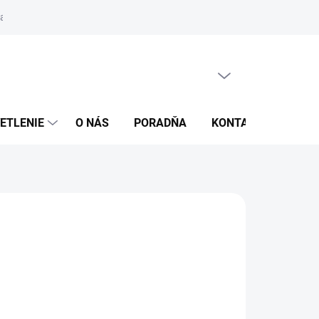
ajov
GDPR
Kontakty
Pre obce a mestá
Vianočné osvet
PRÁZDNY KOŠÍK
NÁKUPNÝ
KOŠÍK
ETLENIE
O NÁS
PORADŇA
KONTAKTY
ZNA
8,90
/ ks
24 bez DPH
otková
0 / 1 ks
:
LADOM
(10 KS)