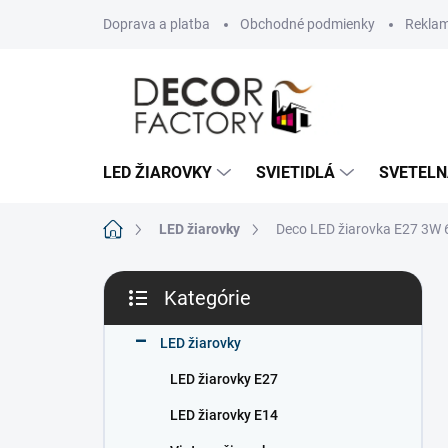
Prejsť
Doprava a platba
Obchodné podmienky
Reklam
na
obsah
LED ŽIAROVKY
SVIETIDLÁ
SVETELN
Domov
LED žiarovky
Deco LED žiarovka E27 3W
B
Kategórie
o
Preskočiť
č
kategórie
n
LED žiarovky
ý
LED žiarovky E27
p
a
LED žiarovky E14
n