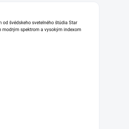
dmenou Vám
dĺžka od vidlice
ude...
po...
 od švédskeho svetelného štúdia Star
nym modrým spektrom a vysokým indexom