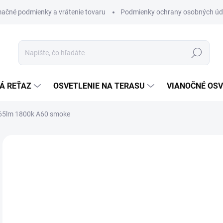
ačné podmienky a vrátenie tovaru
Podmienky ochrany osobných úd
Hľadať
Á REŤAZ
OSVETLENIE NA TERASU
VIANOČNÉ OSV
 65lm 1800k A60 smoke
ZNAČKA:
STAR TRADING
€
€7,
Jedn
€8,9
cena
SK