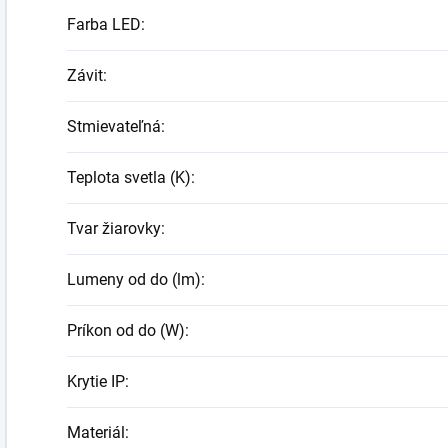
Farba LED
:
Závit
:
Stmievateľná
:
Teplota svetla (K)
:
Tvar žiarovky
:
Lumeny od do (lm)
:
Príkon od do (W)
:
Krytie IP
:
Materiál
: