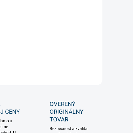
−
+
Pridať do košíka
ratívna LED žiarovka s extra tenkým filament vláknom a
kým indexom podania farieb CRI90. Dymové sklo.
ILNÉ INFORMÁCIE
OPÝTAŤ SA
STRÁŽIŤ
A
OVERENÝ
J CENY
ORIGINÁLNY
TOVAR
iamo u
bíme
Bezpečnosť a kvalita
obchod. U