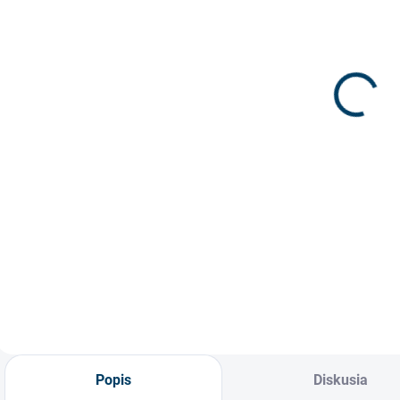
Lampa na stôl
Svietidlo textil
S
E27 Chrome
mosadz E27
Č
3,5m
€21,50
CLASSICAL
€29,60
€17,48 bez DPH
oxid
€24,07 bez DPH
€
Jednotková
€21,50 / 1 ks
cena:
Jednotková
J
€29,60 / 1 ks
€
Do košíka
cena:
c
Do košíka
Svietidlo na stôl
stolná lampa v
Retro svietidlo s
S
chrómovom
objímkou E27 v
č
prevedení.
mosadznom
p
prevedení. Bez
V
vypínača na
p
textilnom kábli s
d
vidlicou do
ž
zásuvky. Vďaka
s
kompletu ušetríte
s
Popis
Diskusia
čas osadenia
n