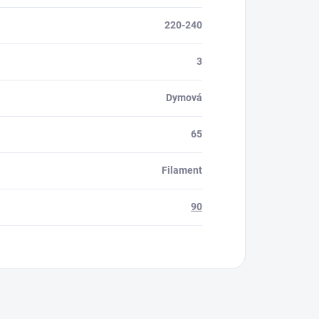
220-240
3
Dymová
65
Filament
90