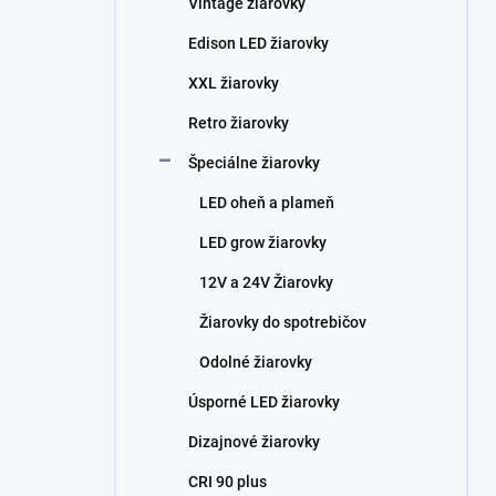
Vintage žiarovky
e
l
Edison LED žiarovky
XXL žiarovky
Retro žiarovky
Špeciálne žiarovky
LED oheň a plameň
LED grow žiarovky
12V a 24V Žiarovky
Žiarovky do spotrebičov
Odolné žiarovky
Úsporné LED žiarovky
Dizajnové žiarovky
CRI 90 plus