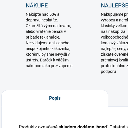
NÁKUPE
NAJLEPŠE
Nakúpte nad 50€ a
Nakupujeme pr
dopravu neplatíte.
výrobcu a nero
Okamžitá výmena tovaru,
klasický veľko
alebo vrátenie peňazí v
nás nakúpi za
prípade reklamácie.
veľkoobchodné
Neevidujeme ani jedného
koncový zákaz
nespokojného zákazníka,
najlepšej ceny,
ktorému by sme nevyšli v
získate overen
ústrety. Darček k väčším
prémiovej kvali
nákupom ako prekvapenie.
profesionálnu 
podporu
Popis
Produkty označené
skladom dodáme ihneď
. Ostatné 