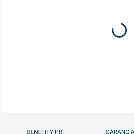
Záve
Jedn
pomo
dopl
pona
svoj
použ
kome
DETA
BENEFITY PRI
GARANCI