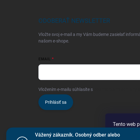
ODOBERAŤ NEWSLETTER
Vložte svoj e-mail a my Vám budeme zasielať inform
našom e-shope.
EMAIL
Vložením e-mailu súhlasíte s
podmienkami ochrany 
Prihlásiť sa
Tento web p
prechádzaní
Vážený zákazník. Osobný odber alebo
ich používa