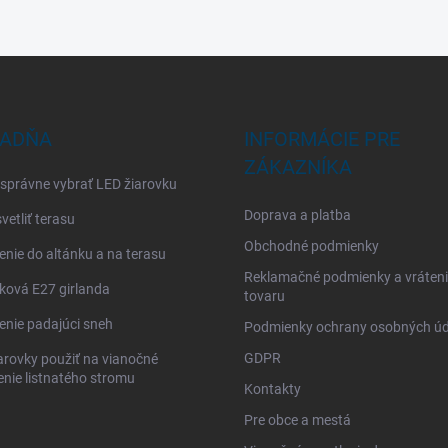
ADŇA
INFORMÁCIE PRE
ZÁKAZNÍKA
 správne vybrať LED žiarovku
Doprava a platba
vetliť terasu
Obchodné podmienky
enie do altánku a na terasu
Reklamačné podmienky a vráten
ková E27 girlanda
tovaru
enie padajúci sneh
Podmienky ochrany osobných úd
GDPR
arovky použiť na vianočné
enie listnatého stromu
Kontakty
Pre obce a mestá