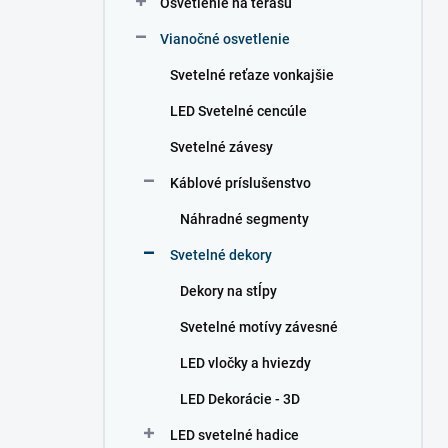
Osvetlenie na terasu
e
l
Vianočné osvetlenie
Svetelné reťaze vonkajšie
LED Svetelné cencúle
Svetelné závesy
Káblové príslušenstvo
Náhradné segmenty
Svetelné dekory
Dekory na stĺpy
Svetelné motívy závesné
LED vločky a hviezdy
LED Dekorácie - 3D
LED svetelné hadice