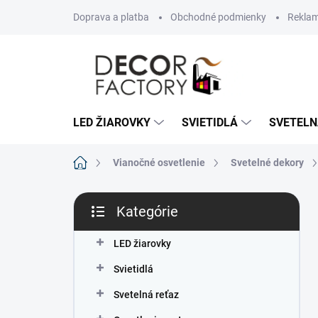
Prejsť
Doprava a platba
Obchodné podmienky
Reklam
na
obsah
LED ŽIAROVKY
SVIETIDLÁ
SVETELN
Domov
Vianočné osvetlenie
Svetelné dekory
B
Kategórie
o
Preskočiť
č
kategórie
n
LED žiarovky
ý
Svietidlá
p
a
Svetelná reťaz
n