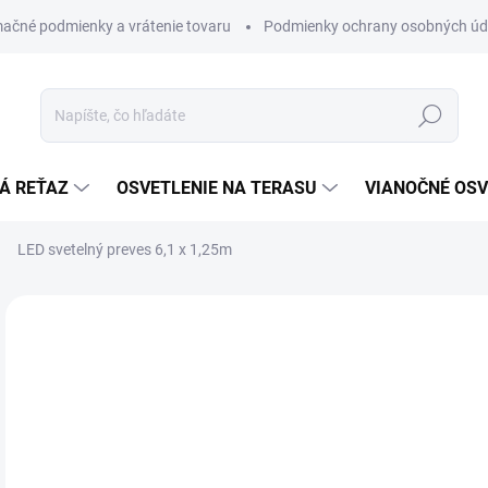
ačné podmienky a vrátenie tovaru
Podmienky ochrany osobných úd
Hľadať
Á REŤAZ
OSVETLENIE NA TERASU
VIANOČNÉ OSV
LED svetelný preves 6,1 x 1,25m
€
€1 
Jedn
ZVO
cena
LED