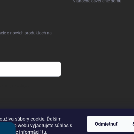
Vianočné osvetlenie domu
ácie o nových produktoch na
osobných údajov
oužíva súbory cookie. Ďalším
Telefón
Odmietnuť
m tohto webu vyjadrujete súhlas s
ním. Viac informácií
tu
.