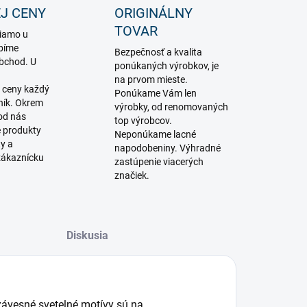
J CENY
ORIGINÁLNY
TOVAR
iamo u
bíme
Bezpečnosť a kvalita
obchod. U
ponúkaných výrobkov, je
na prvom mieste.
 ceny každý
Ponúkame Vám len
ník. Okrem
výrobky, od renomovaných
 od nás
top výrobcov.
é produkty
Neponúkame lacné
ty a
napodobeniny. Výhradné
zákaznícku
zastúpenie viacerých
značiek.
Diskusia
závesné svetelné motívy sú na