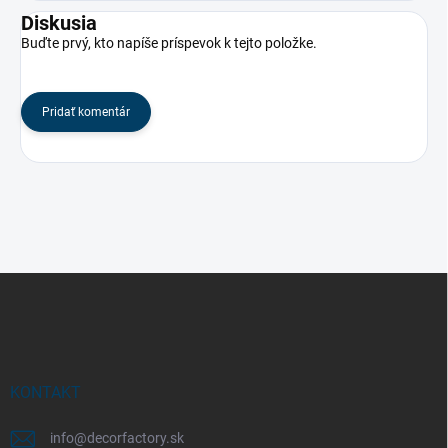
Diskusia
Buďte prvý, kto napíše príspevok k tejto položke.
Pridať komentár
Z
á
p
ä
t
i
KONTAKT
e
info
@
decorfactory.sk