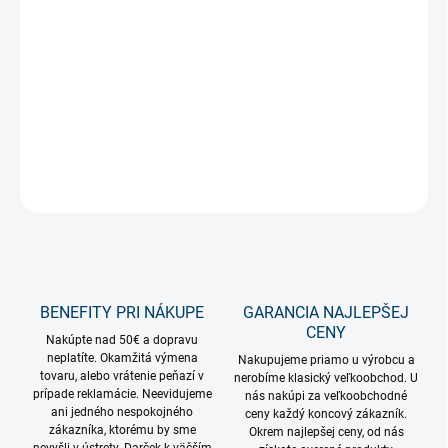
doplnkom výzdoby pre mestá a obce, sú ideálne na zavesenie
ponad ulicu, ako doplnenie stĺpovej svetelnej výzdoby. Vďaka
svojmu jedinečnému dizajnu sa závesné svetelné motívy používajú
aj na výzdobu fasád budov alebo nad vchody do komerčných
objektov.
DETAILNÉ INFORMÁCIE
OPÝTAŤ SA
STRÁŽIŤ
BENEFITY PRI NÁKUPE
GARANCIA NAJLEPŠEJ
CENY
Nakúpte nad 50€ a dopravu
neplatíte. Okamžitá výmena
Nakupujeme priamo u výrobcu a
tovaru, alebo vrátenie peňazí v
nerobíme klasický veľkoobchod. U
prípade reklamácie. Neevidujeme
nás nakúpi za veľkoobchodné
ani jedného nespokojného
ceny každý koncový zákazník.
zákazníka, ktorému by sme
Okrem najlepšej ceny, od nás