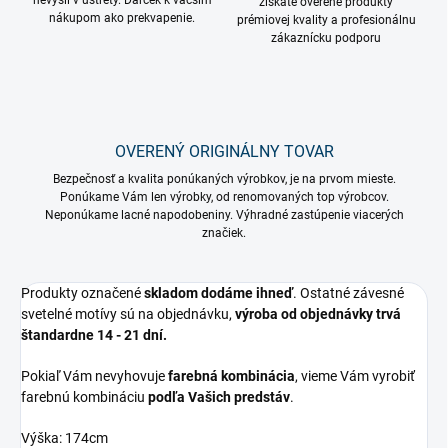
nevyšli v ústrety. Darček k väčším
získate overené produkty
nákupom ako prekvapenie.
prémiovej kvality a profesionálnu
zákaznícku podporu
OVERENÝ ORIGINÁLNY TOVAR
Bezpečnosť a kvalita ponúkaných výrobkov, je na prvom mieste.
Ponúkame Vám len výrobky, od renomovaných top výrobcov.
Neponúkame lacné napodobeniny. Výhradné zastúpenie viacerých
značiek.
Produkty označené
skladom dodáme ihneď
. Ostatné závesné
svetelné motívy sú na objednávku,
výroba od objednávky trvá
štandardne 14 - 21 dní.
Pokiaľ Vám nevyhovuje
farebná kombinácia
, vieme Vám vyrobiť
farebnú kombináciu
podľa Vašich predstáv
.
Výška: 174cm