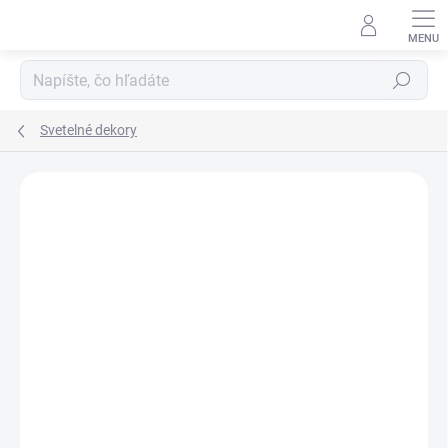
Prejsť
na
obsah
Hľadať
Svetelné dekory