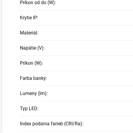
Príkon od do (W)
:
Krytie IP
:
Materiál
:
Napätie (V)
:
Príkon (W)
:
Farba banky
:
Lumeny (lm)
:
Typ LED
:
Index podania farieb (CRI/Ra)
: