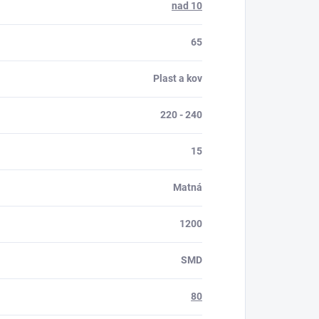
nad 10
65
Plast a kov
220 - 240
15
Matná
1200
SMD
80