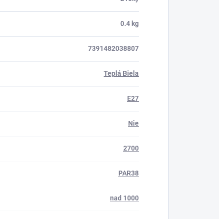
0.4 kg
7391482038807
Teplá Biela
E27
Nie
2700
PAR38
nad 1000