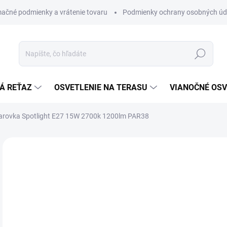
ačné podmienky a vrátenie tovaru
Podmienky ochrany osobných úd
Hľadať
Á REŤAZ
OSVETLENIE NA TERASU
VIANOČNÉ OSV
iarovka Spotlight E27 15W 2700k 1200lm PAR38
ZNAČKA:
STAR TRADING
€
€12
Jedn
€15,
cena
SK