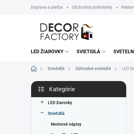
Prejsť
Doprava a platba
Obchodné podmienky
Reklam
na
obsah
LED ŽIAROVKY
SVIETIDLÁ
SVETELN
Domov
Svietidlá
Záhradné svietidlá
LED ž
B
Kategórie
o
Preskočiť
č
kategórie
n
LED žiarovky
ý
Svietidlá
p
a
Neónové nápisy
n