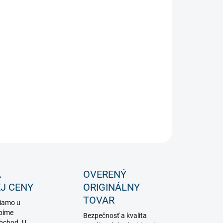
−
+
Pridať do košíka
iálna žiarovka Spotlight určená predovšetkým na
tlenie záhrady a zelene.
ILNÉ INFORMÁCIE
OPÝTAŤ SA
STRÁŽIŤ
A
OVERENÝ
J CENY
ORIGINÁLNY
TOVAR
iamo u
bíme
Bezpečnosť a kvalita
obchod. U