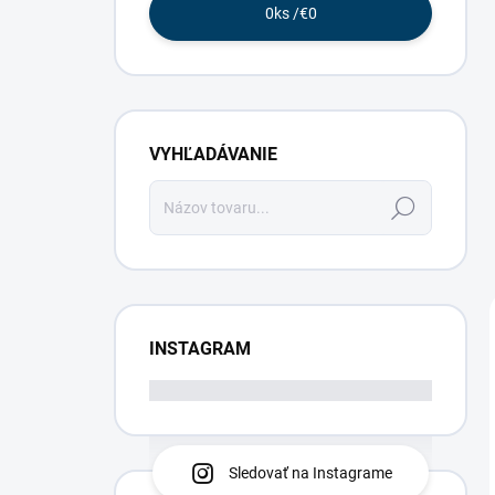
0
ks /
€0
VYHĽADÁVANIE
Hľadať
INSTAGRAM
Sledovať na Instagrame