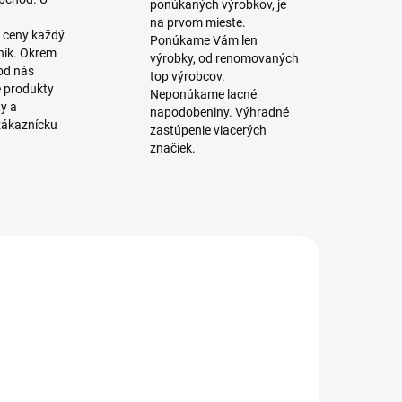
ponúkaných výrobkov, je
na prvom mieste.
 ceny každý
Ponúkame Vám len
ník. Okrem
výrobky, od renomovaných
 od nás
top výrobcov.
é produkty
Neponúkame lacné
ty a
napodobeniny. Výhradné
zákaznícku
zastúpenie viacerých
značiek.