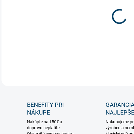
Špec
osve
DETA
BENEFITY PRI
GARANCI
NÁKUPE
NAJLEPŠE
Nakúpte nad 50€ a
Nakupujeme pr
dopravu neplatíte.
výrobcu a nero
Okamžitá výmena tovaru,
klasický veľko