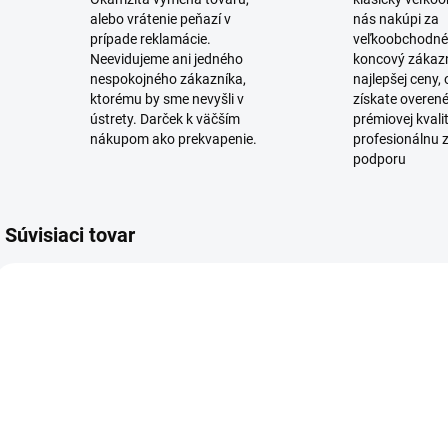
alebo vrátenie peňazí v
nás nakúpi za
prípade reklamácie.
veľkoobchodné
Neevidujeme ani jedného
koncový zákaz
nespokojného zákazníka,
najlepšej ceny,
ktorému by sme nevyšli v
získate overen
ústrety. Darček k väčším
prémiovej kvali
nákupom ako prekvapenie.
profesionálnu 
podporu
Súvisiaci tovar
SKLADOM
SKLADOM
(39 KS)
(7 KS)