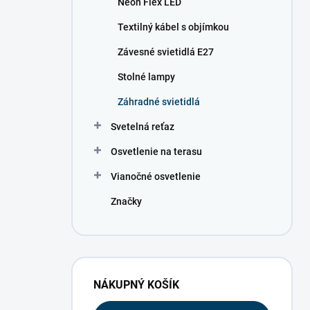
Neon Flex LED
e
l
Textilný kábel s objímkou
Závesné svietidlá E27
Stolné lampy
Záhradné svietidlá
Svetelná reťaz
Osvetlenie na terasu
Vianočné osvetlenie
Značky
NÁKUPNÝ KOŠÍK