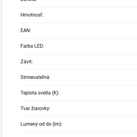
Hmotnosť
:
EAN
:
Farba LED
:
Závit
:
Stmievateľná
:
Teplota svetla (K)
:
Tvar žiarovky
:
Lumeny od do (lm)
: