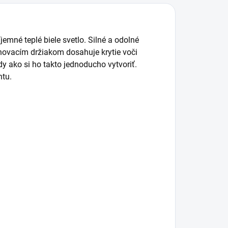
emné teplé biele svetlo. Silné a odolné
chovacím držiakom dosahuje krytie voči
dy ako si ho takto jednoducho vytvoriť.
ntu.