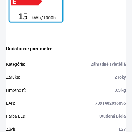
Dodatočné parametre
Kategória
:
Záhradné svietidlá
Záruka
:
2 roky
Hmotnosť
:
0.3 kg
EAN
:
7391482036896
Farba LED
:
Studená Biela
Závit
:
E27