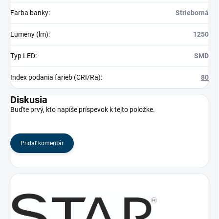
Farba banky
:
Strieborná
Lumeny (lm)
:
1250
Typ LED
:
SMD
Index podania farieb (CRI/Ra)
:
80
Diskusia
Buďte prvý, kto napíše príspevok k tejto položke.
Pridať komentár