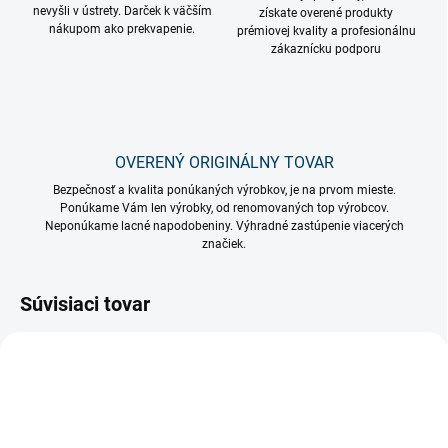
nevyšli v ústrety. Darček k väčším
získate overené produkty
nákupom ako prekvapenie.
prémiovej kvality a profesionálnu
zákaznícku podporu
OVERENÝ ORIGINÁLNY TOVAR
Bezpečnosť a kvalita ponúkaných výrobkov, je na prvom mieste.
Ponúkame Vám len výrobky, od renomovaných top výrobcov.
Neponúkame lacné napodobeniny. Výhradné zastúpenie viacerých
značiek.
Súvisiaci tovar