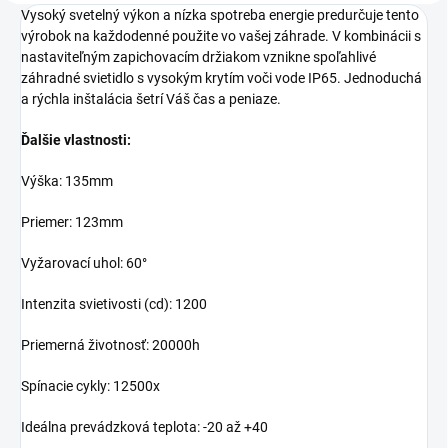
Vysoký svetelný výkon a nízka spotreba energie predurčuje tento
výrobok na každodenné použite vo vašej záhrade. V kombinácii s
nastaviteľným zapichovacím držiakom vznikne spoľahlivé
záhradné svietidlo s vysokým krytím voči vode IP65. Jednoduchá
a rýchla inštalácia šetrí Váš čas a peniaze.
Ďalšie vlastnosti:
Výška: 135mm
Priemer: 123mm
Vyžarovací uhol:
60°
Intenzita svietivosti (cd): 1200
Priemerná životnosť: 20000h
Spínacie cykly: 12500x
Ideálna prevádzková teplota: -20 až +40