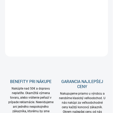
−
+
Pridať do košíka
Kvalitná a výkonná záhradná žiarovka na osvetlenie rastlín a
zelene. Denné biele svetlo 4000 kelvinov.
DETAILNÉ INFORMÁCIE
OPÝTAŤ SA
STRÁŽIŤ
BENEFITY PRI NÁKUPE
GARANCIA NAJLEPŠEJ
CENY
Nakúpte nad 50€ a dopravu
neplatíte. Okamžitá výmena
Nakupujeme priamo u výrobcu a
tovaru, alebo vrátenie peňazí v
nerobíme klasický veľkoobchod. U
prípade reklamácie. Neevidujeme
nás nakúpi za veľkoobchodné
ani jedného nespokojného
ceny každý koncový zákazník.
zákazníka, ktorému by sme
Okrem najlepšej ceny, od nás