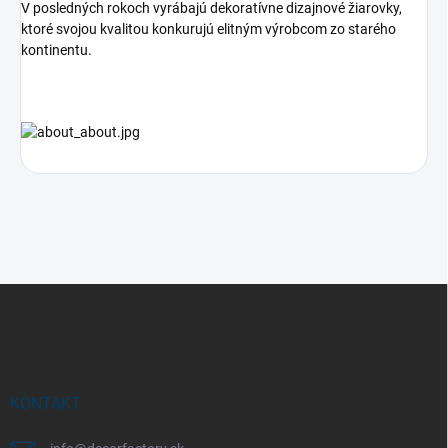
V posledných rokoch vyrábajú dekoratívne dizajnové žiarovky,
ktoré svojou kvalitou konkurujú elitným výrobcom zo starého
kontinentu.
Z
á
p
ä
t
i
KONTAKT
e