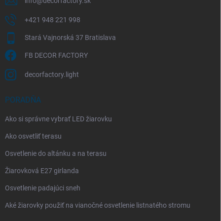
info
@
decorfactory.sk
+421 948 221 998
Stará Vajnorská 37 Bratislava
FB DECOR FACTORY
decorfactory.light
PORADŇA
Ako si správne vybrať LED žiarovku
Ako osvetliť terasu
Osvetlenie do altánku a na terasu
Žiarovková E27 girlanda
Osvetlenie padajúci sneh
Aké žiarovky použiť na vianočné osvetlenie listnatého stromu