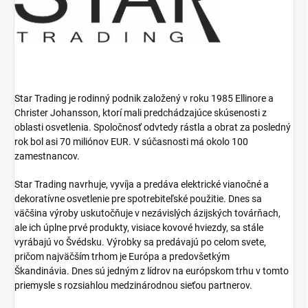
Star Trading je rodinný podnik založený v roku 1985 Ellinore a
Christer Johansson, ktorí mali predchádzajúce skúsenosti z
oblasti osvetlenia.
Spoločnosť odvtedy rástla a obrat za posledný
rok bol asi 70 miliónov EUR.
V súčasnosti má okolo 100
zamestnancov.
Star Trading navrhuje, vyvíja a predáva elektrické vianočné a
dekoratívne osvetlenie pre spotrebiteľské použitie.
Dnes sa
väčšina výroby uskutočňuje v nezávislých ázijských továrňach,
ale ich úplne prvé produkty, visiace kovové hviezdy, sa stále
vyrábajú vo Švédsku.
Výrobky sa predávajú po celom svete,
pričom najväčším trhom je Európa a predovšetkým
Škandinávia.
Dnes sú jedným z lídrov na európskom trhu v tomto
priemysle s rozsiahlou medzinárodnou sieťou partnerov.